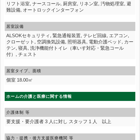
リフト浴室, ナースコール, 厨房室, リネン室, 汚物処理室, 避
難設備, オートロックインターフォン
居室設備
ALSOKセキュリティ, 緊急通報装置, テレビ回線, エアコン,
クローゼット, 空調換気設備, 照明器具, 電動介護ベッド, カー
テン, 寝具, 洗浄機能付トイレ（車いす対応・緊急コール
付）, チェスト
居室タイプ、面積
個室 18.00㎡
ホームの介護と医療に関する情報
介護体制 等
要支援・要介護者 3 人に対し スタッフ 1 人 以上
協力・提携・後方支援
医療機関 等