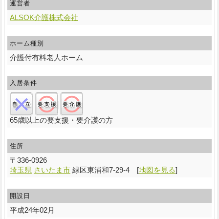
運営者
ALSOK介護株式会社
ホーム種別
介護付有料老人ホーム
入居条件
自立:×/要支援:○/要介護:○
65歳以上の要支援・要介護の方
住所
〒
336-0926
埼玉県
さいたま市
緑区東浦和7-29-4
[
地図を見る
]
開設日
平成24年02月