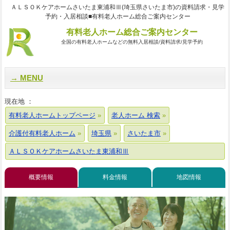
ＡＬＳＯＫケアホームさいたま東浦和Ⅲ(埼玉県さいたま市)の資料請求・見学
予約・入居相談■有料老人ホーム総合ご案内センター
有料老人ホーム総合ご案内センター
全国の有料老人ホームなどの無料入居相談/資料請求/見学予約
MENU
現在地 ：
有料老人ホームトップページ
老人ホーム 検索
介護付有料老人ホーム
埼玉県
さいたま市
ＡＬＳＯＫケアホームさいたま東浦和Ⅲ
概要情報
料金情報
地図情報