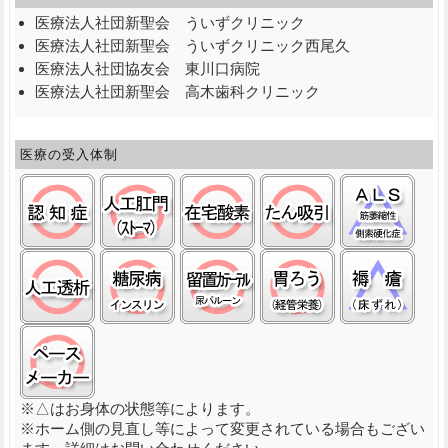
医療法人社団新聖会 ういずクリニック
医療法人社団新聖会 ういずクリニック西尾久
医療法人社団協友会 東川口病院
医療法人社団新聖会 高木歯科クリニック
医療の受入体制
認知症:○
ストーマ(人工肛門):○
在宅酸素:○
たん吸引:○
筋萎
人工透析:○
糖尿病(インスリン):○
留置カテーテル(尿バルーン):
経管栄養(胃ろう)
褥瘡
ペースメーカ:○
※△はお身体の状態等によります。
※ホーム側の見直し等によって変更されている場合もござい