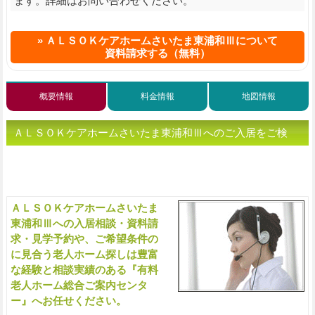
ます。詳細はお問い合わせください。
ＡＬＳＯＫケアホームさいたま東浦和Ⅲについて
資料請求する（無料）
概要情報
料金情報
地図情報
ＡＬＳＯＫケアホームさいたま東浦和Ⅲへのご入居をご検
討、または老人ホームをお探しの方へ（ご相談・お問い合わ
せ）
ＡＬＳＯＫケアホームさいたま
入
東浦和Ⅲへの入居相談・資料請
求・見学予約や、ご希望条件の
に見合う老人ホーム探しは豊富
な経験と相談実績のある『有料
老人ホーム総合ご案内センタ
ー』へお任せください。