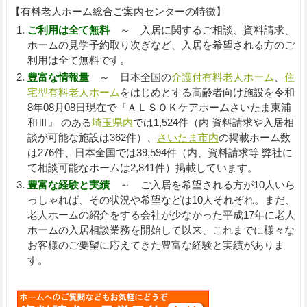
【有料老人ホーム総合ご案内センターの特徴】
ご利用は全て無料
～ 入居に関するご相談、資料請求、
ホームの見学予約取り次ぎなど、入居を希望される方のご
利用は全て無料です。
豊富な情報量
～ 日本全国の
介護付有料老人ホーム
、
住
宅型有料老人ホーム
をはじめとする高齢者向け施設を令和
8年08月08日現在で『ＡＬＳＯＫケアホームさいたま東浦
和Ⅲ』 のある
埼玉県内
では1,524件（内 資料請求や入居相
談が可能な施設は362件）、
さいたま市内
の掲載ホーム数
は276件、日本全国では39,594件（内、資料請求等 弊社に
て相談可能なホームは2,841件）掲載しています。
豊富な経験と実績
～ ご入居を希望される方が10人いら
っしゃれば、その状況や希望などは10人それぞれ。まだ、
老人ホームの紹介をする会社が少なかった平成17年に老人
ホームの入居相談業務を開始して以来、これまでに様々な
お客様のご要望に応えてきた豊富な経験と実績がありま
す。