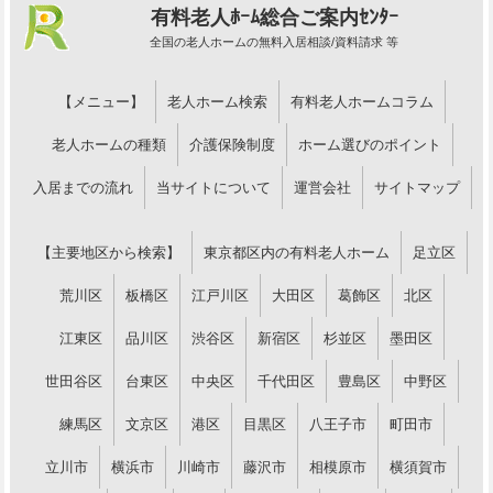
有料老人ﾎｰﾑ総合ご案内ｾﾝﾀｰ
全国の老人ホームの無料入居相談/資料請求 等
【メニュー】
老人ホーム検索
有料老人ホームコラム
老人ホームの種類
介護保険制度
ホーム選びのポイント
入居までの流れ
当サイトについて
運営会社
サイトマップ
【主要地区から検索】
東京都区内の有料老人ホーム
足立区
荒川区
板橋区
江戸川区
大田区
葛飾区
北区
江東区
品川区
渋谷区
新宿区
杉並区
墨田区
世田谷区
台東区
中央区
千代田区
豊島区
中野区
練馬区
文京区
港区
目黒区
八王子市
町田市
立川市
横浜市
川崎市
藤沢市
相模原市
横須賀市