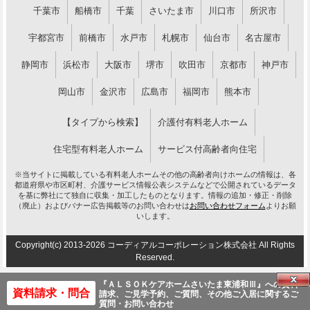
千葉市
船橋市
千葉
さいたま市
川口市
所沢市
宇都宮市
前橋市
水戸市
札幌市
仙台市
名古屋市
静岡市
浜松市
大阪市
堺市
吹田市
京都市
神戸市
岡山市
金沢市
広島市
福岡市
熊本市
【タイプから検索】
介護付有料老人ホーム
住宅型有料老人ホーム
サービス付高齢者向住宅
※当サイトに掲載している有料老人ホームその他の高齢者向けホームの情報は、各
都道府県や市区町村、介護サービス情報公表システムなどで公開されているデータ
を基に弊社にて独自に収集・加工したものとなります。情報の追加・修正・削除
（廃止）およびバナー広告掲載等のお問い合わせは
お問い合わせフォーム
よりお願
いします。
Copyright(c) 2013-2026 コーディアルコーポレーション株式会社 All Rights
Reserved.
『ＡＬＳＯＫケアホームさいたま東浦和Ⅲ』への資料
資料請求・問合
請求、ご見学予約、ご質問、その他ご入居に関するご
質問・お問い合わせ