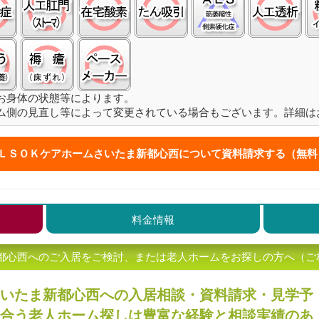
経管栄養(胃ろう):○
褥瘡（床ずれ）:○
ペースメーカ:○
お身体の状態等によります。
ム側の見直し等によって変更されている場合もございます。詳細は
ＬＳＯＫケアホームさいたま新都心西について
資料請求する（無料
料金情報
都心西へのご入居をご検討、または老人ホームをお探しの方へ（ご
いたま新都心西への入居相談・資料請求・見学予
合う老人ホーム探しは豊富な経験と相談実績のあ