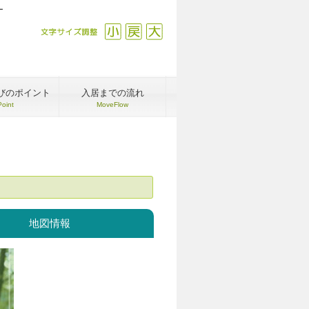
ー
文字サイズ調整
縮小
戻す
拡大
びのポイント
入居までの流れ
Point
MoveFlow
地図情報