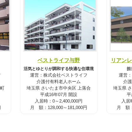
ベストライフ与野
リアンレ
活気とゆとりが調和する快適な住環境
担
フ
運営：株式会社ベストライフ
運営：
介護付有料老人ホーム
介護
小町
埼玉県 さいたま市中央区 上落合
埼玉県 
平成16年07月 開設
平
入居時：0～2,400,000円
入居時
円
月 額：128,000～181,000円
月 額：1