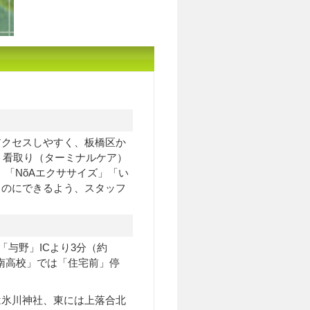
アクセスしやすく、板橋区か
、看取り（ターミナルケア）
」「NõAエクササイズ」「い
ものにできるよう、スタッフ
「与野」ICより3分（約
宮南高校」では「住宅前」停
は氷川神社、東には上落合北