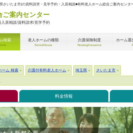
県さいたま市)の資料請求・見学予約・入居相談■有料老人ホーム総合ご案内センタ
合ご案内センター
入居相談/資料請求/見学予約
ム検索
老人ホームの種類
介護保険制度
ホーム選
Home
SenoirHouse
NursingInsurance
ホーム 検索
介護付有料老人ホーム
埼玉県
さいたま市
西
料金情報