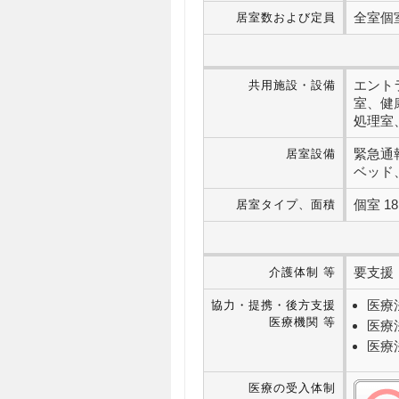
全室個室
居室数および定員
エント
共用施設・設備
室、健
処理室
緊急通
居室設備
ベッド
個室 18
居室タイプ、面積
要支援・
介護体制 等
医療
協力・提携・後方支援
医療機関 等
医療
医療
医療の受入体制