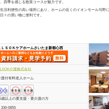
、四季を感じる散策コースが魅力です。
生活利便性の高い場所にあり、ホームの近くのイオンモール与野
日々の買い物に便利です。
円プランあり
ＡＬＳＯＫケアホームさいたま新都心西
ALSOK介護株式会社
介護付有料老人ホーム
自立:×/要支援:○/要介護:○
65歳以上の要支援・要介護の方
〒
330-0855