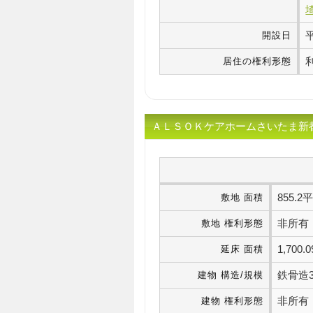
開設日
居住の権利形態
ＡＬＳＯＫケアホームさいたま新都
855.
敷地 面積
非所有
敷地 権利形態
1,70
延床 面積
鉄骨造
建物 構造/規模
非所有
建物 権利形態