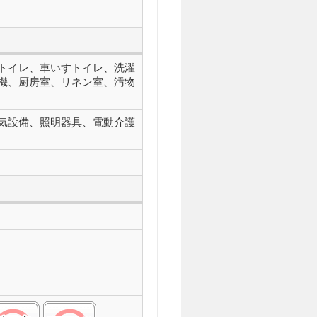
トイレ、車いすトイレ、洗濯
機、厨房室、リネン室、汚物
気設備、照明器具、電動介護
化症(ＡＬＳ):△
工透析:○
糖尿病(インスリン):○
留置カテーテル(尿バルーン):○