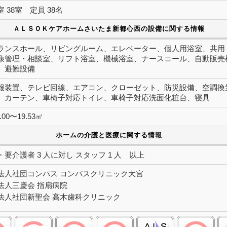
 38室 定員 38名
ＡＬＳＯＫケアホームさいたま新都心西の設備に関する情報
ランスホール、リビングルーム、エレベーター、個人用浴室、共用
康管理・相談室、リフト浴室、機械浴室、ナースコール、自動販売
、避難設備
報装置、テレビ回線、エアコン、クローゼット、防災設備、空調換
、カーテン、車椅子対応トイレ、車椅子対応洗面化粧台、寝具
.00〜19.53㎡
ホームの介護と医療に関する情報
要介護者 3 人に対し スタッフ 1 人 以上
法人社団コンパス コンパスクリニック大宮
法人三慶会 指扇病院
法人社団新聖会 高木歯科クリニック
認知症:○
ストーマ(人工肛門):○
在宅酸素:○
たん吸引:○
筋萎縮性側索硬
人