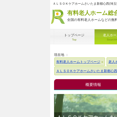
ＡＬＳＯＫケアホームさいたま新都心西(埼玉
有料老人ホーム総
全国の有料老人ホームなどの無料
トップページ
老人ホー
Top
Search
現在地 ：
有料老人ホームトップページ
老人
ＡＬＳＯＫケアホームさいたま新都心
概要情報