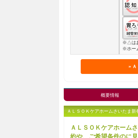
※△は
※ホー
Ａ
概要情報
ＡＬＳＯＫケアホームさいたま新
ＡＬＳＯＫケアホームさ
約や、ご希望条件のに見