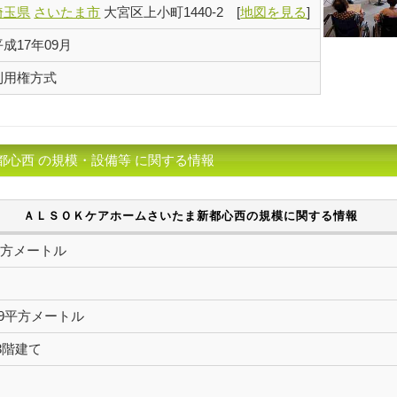
埼玉県
さいたま市
大宮区上小町1440-2
[
地図を見る
]
平成17年09月
利用権方式
心西 の規模・設備等 に関する情報
ＡＬＳＯＫケアホームさいたま新都心西の規模に関する情報
2平方メートル
0.09平方メートル
3階建て