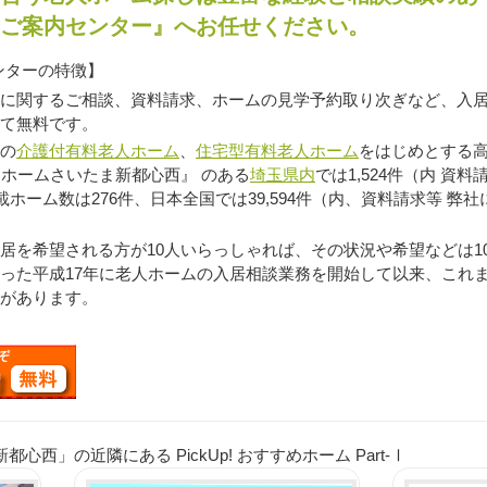
ご案内センター』へお任せください。
ンターの特徴】
に関するご相談、資料請求、ホームの見学予約取り次ぎなど、入
て無料です。
の
介護付有料老人ホーム
、
住宅型有料老人ホーム
をはじめとする高
アホームさいたま新都心西』 のある
埼玉県内
では1,524件（内 資
載ホーム数は276件、日本全国では39,594件（内、資料請求等 弊社
を希望される方が10人いらっしゃれば、その状況や希望などは1
った平成17年に老人ホームの入居相談業務を開始して以来、これ
があります。
西」の近隣にある PickUp! おすすめホーム Part-Ⅰ