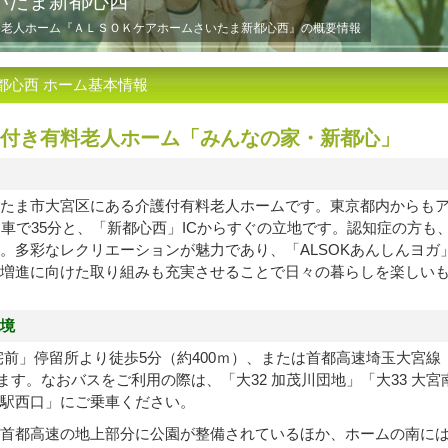
いたま新都心西
有料老人ホーム『ＡＬＳＯＫケアホームさいたま新都心西』の概要情報
都心西 ホーム基本情報
付き有料老人ホーム「みんなの家・新都心」
たま市大宮区にある介護付有料老人ホームです。東京都内からも
は車で35分と、「新都心西」ICからすぐの立地です。認知症の方も
。多彩なレクリエーションが魅力であり、「ALSOKあんしんヨガ
増進に向けた取り組みも充実させることで日々の暮らしを楽しい
境
前」停留所より徒歩5分（約400ｍ）、または首都高速埼玉大宮線 
ります。なおバスをご利用の際は、「大32 加茂川団地」「大33 大
駅西口」にご乗車ください。
首都高速の地上部分に公園が整備されているほか、ホームの南に