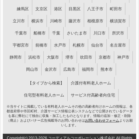
練馬区
文京区
港区
目黒区
八王子市
町田市
立川市
横浜市
川崎市
藤沢市
相模原市
横須賀市
千葉市
船橋市
千葉
さいたま市
川口市
所沢市
宇都宮市
前橋市
水戸市
札幌市
仙台市
名古屋市
静岡市
浜松市
大阪市
堺市
吹田市
京都市
神戸市
岡山市
金沢市
広島市
福岡市
熊本市
【タイプから検索】
介護付有料老人ホーム
住宅型有料老人ホーム
サービス付高齢者向住宅
※当サイトに掲載している有料老人ホームその他の高齢者向けホームの情報は、各
都道府県や市区町村、介護サービス情報公表システムなどで公開されているデータ
を基に弊社にて独自に収集・加工したものとなります。情報の追加・修正・削除
（廃止）およびバナー広告掲載等のお問い合わせは
お問い合わせフォーム
よりお願
いします。
Copyright(c) 2013-2026 コーディアルコーポレーション株式会社 All Rights