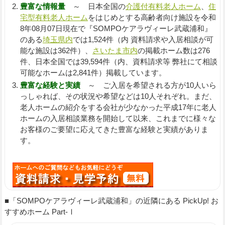
豊富な情報量
～ 日本全国の
介護付有料老人ホーム
、
住
宅型有料老人ホーム
をはじめとする高齢者向け施設を令和
8年08月07日現在で『SOMPOケアラヴィーレ武蔵浦和』
のある
埼玉県内
では1,524件（内 資料請求や入居相談が可
能な施設は362件）、
さいたま市内
の掲載ホーム数は276
件、日本全国では39,594件（内、資料請求等 弊社にて相談
可能なホームは2,841件）掲載しています。
豊富な経験と実績
～ ご入居を希望される方が10人いら
っしゃれば、その状況や希望などは10人それぞれ。まだ、
老人ホームの紹介をする会社が少なかった平成17年に老人
ホームの入居相談業務を開始して以来、これまでに様々な
お客様のご要望に応えてきた豊富な経験と実績がありま
す。
■「SOMPOケアラヴィーレ武蔵浦和」の近隣にある PickUp! お
すすめホーム Part-Ⅰ