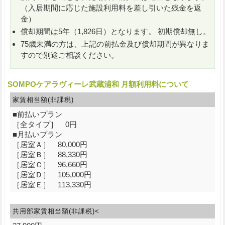
（入居期間に応じた施設利用料を差し引いた残金を返
金）
償却期間は5年（1,826日）となります。 初期償却無し。
75歳未満の方は、上記の前払金及び償却期間が異なりま
すので別途ご相談ください。
SOMPOケアラヴィーレ武蔵浦和 月額利用料について
家賃相当額(非課税)
■前払いプラン
［全タイプ］ 0円
■月払いプラン
［居室Ａ］ 80,000円
［居室Ｂ］ 88,330円
［居室Ｃ］ 96,660円
［居室Ｄ］ 105,000円
［居室Ｅ］ 113,330円
共用部家賃相当額(非課税)<