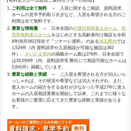
【有料老人ホーム総合ご案内センターの特徴】
ご利用は全て無料
～ 入居に関するご相談、資料請求、
ホームの見学予約取り次ぎなど、入居を希望される方のご
利用は全て無料です。
豊富な情報量
～ 日本全国の
介護付有料老人ホーム
、
住
宅型有料老人ホーム
をはじめとする高齢者向け施設を令和
8年08月08日現在で『ソナーレ浦和』 のある
埼玉県内
では
1,524件（内 資料請求や入居相談が可能な施設は362
件）、
さいたま市内
の掲載ホーム数は276件、日本全国で
は39,594件（内、資料請求等 弊社にて相談可能なホームは
2,841件）掲載しています。
豊富な経験と実績
～ ご入居を希望される方が10人いら
っしゃれば、その状況や希望などは10人それぞれ。まだ、
老人ホームの紹介をする会社が少なかった平成17年に老人
ホームの入居相談業務を開始して以来、これまでに様々な
お客様のご要望に応えてきた豊富な経験と実績がありま
す。