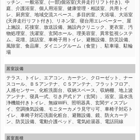
ッチン、一般浴室、(一部)個浴室(天井走行リフト付き)、中
庭、介護浴室、個人用浴室、健康管理・相談室、共用トイ
レ、厨房室、地域交流スペース、多目的室、大浴場、大浴室
(天井走行リフト付き)、リネン室、寝台用エレベーター、屋
上施設、応接室、放送設備、施設内クリニック、更衣室、汚
物処理室、洗濯室、玄関ホール、理美容室、異常監視システ
ム、花壇、談話室、車椅子用トイレ、避難設備、防災設備、
風除室、食品庫、ダイニングルーム（食堂）、駐車場、駐輪
場
居室設備
テラス、トイレ、エアコン、カーテン、クローゼット、ナー
スコール、ＢＳアンテナ、ＣＳアンテナ、フラットフロア、
人感センサー、化粧洗面台、収納スペース、収納棚、地上波
アンテナ、寝具一式、引き戸式ドア（玄関）、浴室、温水洗
浄機能付きトイレ、無線WiFi、照明器具、玄関ディスプレ
イ、空調換気設備、モニターカメラ見守り可、車椅子対応ト
イレ、車椅子対応洗面化粧台、避難設備、鏡、防火カーテ
ン、防災設備、電動介護ベッド、電気給湯器、電話回線
居室面積