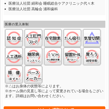
医療法人社団 絹和会 睡眠総合ケアクリニック代々木
医療法人社団 高輪会 浦和歯科
医療の受入体制
認知症:○
ストーマ(人工肛門):○
在宅酸素:○
たん吸引:○
気管
人工透析:○
糖尿病(インスリン):○
中心静脈栄養(ＩＶＨ):○
留置カテーテル(
経管
褥瘡（床ずれ）:○
ペースメーカ:○
※△はお身体の状態等によります。
※ホーム側の見直し等によって変更されている場合もござい
ます。詳細はお問い合わせください。