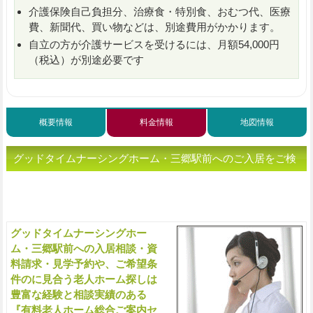
介護保険自己負担分、治療食・特別食、おむつ代、医療
費、新聞代、買い物などは、別途費用がかかります。
自立の方が介護サービスを受けるには、月額54,000円
（税込）が別途必要です
概要情報
料金情報
地図情報
グッドタイムナーシングホーム・三郷駅前へのご入居をご検
討、または老人ホームをお探しの方へ（ご相談・お問い合わ
せ）
グッドタイムナーシングホー
入
ム・三郷駅前への入居相談・資
料請求・見学予約や、ご希望条
件のに見合う老人ホーム探しは
豊富な経験と相談実績のある
『有料老人ホーム総合ご案内セ