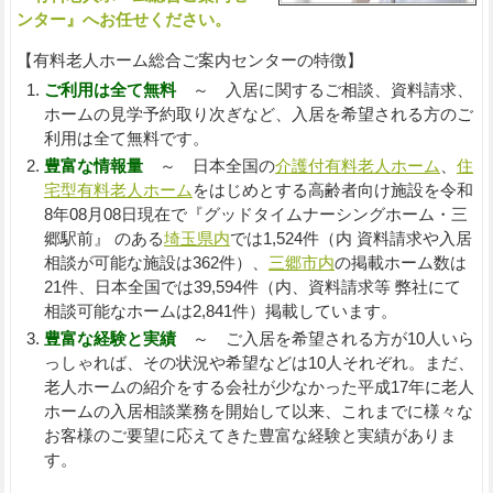
ンター』へお任せください。
【有料老人ホーム総合ご案内センターの特徴】
ご利用は全て無料
～ 入居に関するご相談、資料請求、
ホームの見学予約取り次ぎなど、入居を希望される方のご
利用は全て無料です。
豊富な情報量
～ 日本全国の
介護付有料老人ホーム
、
住
宅型有料老人ホーム
をはじめとする高齢者向け施設を令和
8年08月08日現在で『グッドタイムナーシングホーム・三
郷駅前』 のある
埼玉県内
では1,524件（内 資料請求や入居
相談が可能な施設は362件）、
三郷市内
の掲載ホーム数は
21件、日本全国では39,594件（内、資料請求等 弊社にて
相談可能なホームは2,841件）掲載しています。
豊富な経験と実績
～ ご入居を希望される方が10人いら
っしゃれば、その状況や希望などは10人それぞれ。まだ、
老人ホームの紹介をする会社が少なかった平成17年に老人
ホームの入居相談業務を開始して以来、これまでに様々な
お客様のご要望に応えてきた豊富な経験と実績がありま
す。