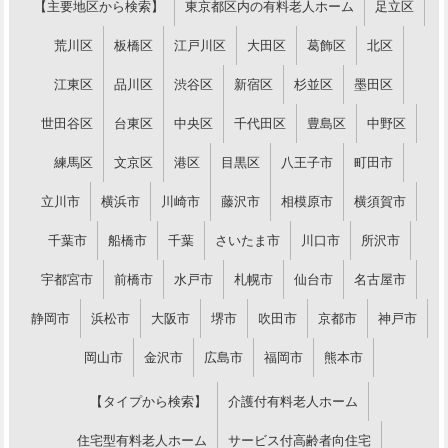
【主要地区から検索】
東京都区内の有料老人ホーム
足立区
荒川区
板橋区
江戸川区
大田区
葛飾区
北区
江東区
品川区
渋谷区
新宿区
杉並区
墨田区
世田谷区
台東区
中央区
千代田区
豊島区
中野区
練馬区
文京区
港区
目黒区
八王子市
町田市
立川市
横浜市
川崎市
藤沢市
相模原市
横須賀市
千葉市
船橋市
千葉
さいたま市
川口市
所沢市
宇都宮市
前橋市
水戸市
札幌市
仙台市
名古屋市
静岡市
浜松市
大阪市
堺市
吹田市
京都市
神戸市
岡山市
金沢市
広島市
福岡市
熊本市
【タイプから検索】
介護付有料老人ホーム
住宅型有料老人ホーム
サービス付高齢者向住宅