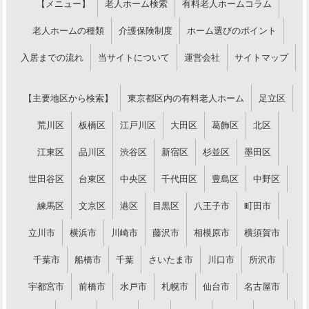
【メニュー】
老人ホーム検索
有料老人ホームコラム
老人ホームの種類
介護保険制度
ホーム選びのポイント
入居までの流れ
当サイトについて
運営会社
サイトマップ
【主要地区から検索】
東京都区内の有料老人ホーム
足立区
荒川区
板橋区
江戸川区
大田区
葛飾区
北区
江東区
品川区
渋谷区
新宿区
杉並区
墨田区
世田谷区
台東区
中央区
千代田区
豊島区
中野区
練馬区
文京区
港区
目黒区
八王子市
町田市
立川市
横浜市
川崎市
藤沢市
相模原市
横須賀市
千葉市
船橋市
千葉
さいたま市
川口市
所沢市
宇都宮市
前橋市
水戸市
札幌市
仙台市
名古屋市