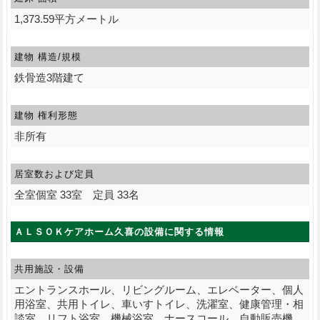
1,373.59平方メートル
建物 構造/規模
鉄骨造3階建て
建物 権利形態
非所有
居室数および定員
全室個室 33室 定員 33名
ＡＬＳＯＫケアホーム久喜の設備に関する情報
共用施設・設備
エントランスホール、リビングルーム、エレベーター、個人
用浴室、共用トイレ、車いすトイレ、洗濯室、健康管理・相
談室、リフト浴室、機械浴室、ナースコール、自動販売機、