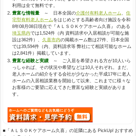
利用は全て無料です。
豊富な情報量
～ 日本全国の
介護付有料老人ホーム
、
住
宅型有料老人ホーム
をはじめとする高齢者向け施設を令和
8年08月08日現在で『ＡＬＳＯＫケアホーム久喜』 のある
埼玉県内
では1,524件（内 資料請求や入居相談が可能な施
設は362件）、
久喜市内
の掲載ホーム数は27件、日本全国
では39,594件（内、資料請求等 弊社にて相談可能なホーム
は2,841件）掲載しています。
豊富な経験と実績
～ ご入居を希望される方が10人いら
っしゃれば、その状況や希望などは10人それぞれ。まだ、
老人ホームの紹介をする会社が少なかった平成17年に老人
ホームの入居相談業務を開始して以来、これまでに様々な
お客様のご要望に応えてきた豊富な経験と実績がありま
す。
■「ＡＬＳＯＫケアホーム久喜」の近隣にある PickUp! おすすめ