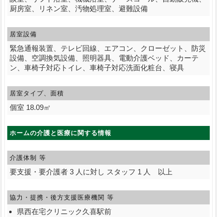
厨房室、リネン室、汚物処理室、避難設備
居室設備
緊急通報装置、テレビ回線、エアコン、クローゼット、防災
設備、空調換気設備、照明器具、電動介護ベッド、カーテ
ン、車椅子対応トイレ、車椅子対応洗面化粧台、寝具
居室タイプ、面積
個室 18.09㎡
ホームの介護と医療に関する情報
介護体制 等
要支援・要介護者 3 人に対し スタッフ 1 人 以上
協力・提携・後方支援
医療機関 等
県西在宅クリニック久喜駅前