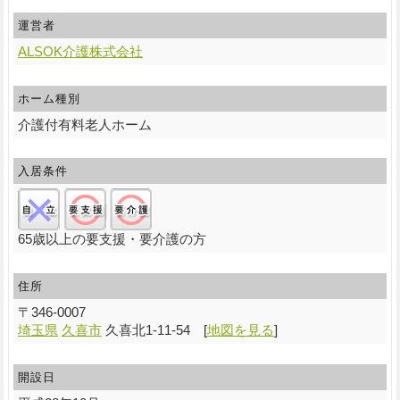
運営者
ALSOK介護株式会社
ホーム種別
介護付有料老人ホーム
入居条件
自立:×/要支援:○/要介護:○
65歳以上の要支援・要介護の方
住所
〒
346-0007
埼玉県
久喜市
久喜北1-11-54
[
地図を見る
]
開設日