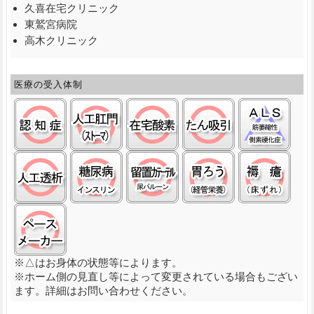
久喜在宅クリニック
東鷲宮病院
高木クリニック
医療の受入体制
認知症:○
ストーマ(人工肛門):○
在宅酸素:○
たん吸引:○
筋萎
人工透析:○
糖尿病(インスリン):○
留置カテーテル(尿バルーン):
経管栄養(胃ろう)
褥瘡
ペースメーカ:○
※△はお身体の状態等によります。
※ホーム側の見直し等によって変更されている場合もござい
ます。詳細はお問い合わせください。