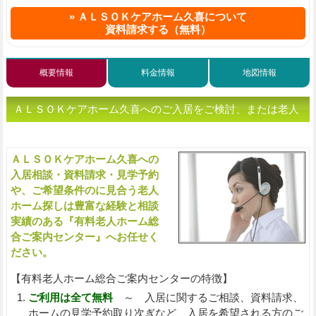
ＡＬＳＯＫケアホーム久喜について
資料請求する（無料）
概要情報
料金情報
地図情報
ＡＬＳＯＫケアホーム久喜へのご入居をご検討、または老人
ホームをお探しの方へ（ご相談・お問い合わせ）
ＡＬＳＯＫケアホーム久喜への
入
入居相談・資料請求・見学予約
や、ご希望条件のに見合う老人
ホーム探しは豊富な経験と相談
実績のある『有料老人ホーム総
合ご案内センター』へお任せく
ださい。
【有料老人ホーム総合ご案内センターの特徴】
ご利用は全て無料
～ 入居に関するご相談、資料請求、
ホームの見学予約取り次ぎなど、入居を希望される方のご