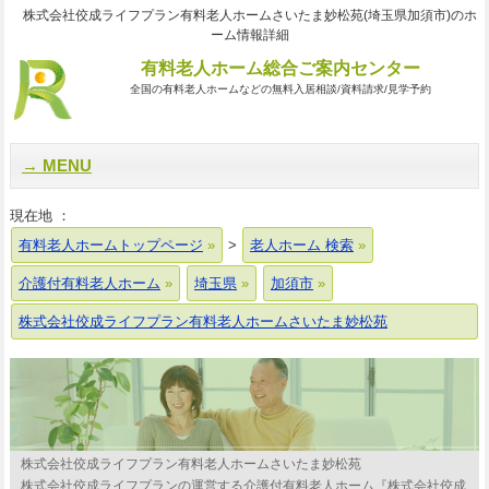
株式会社佼成ライフプラン有料老人ホームさいたま妙松苑(埼玉県加須市)のホ
ーム情報詳細
有料老人ホーム総合ご案内センター
全国の有料老人ホームなどの無料入居相談/資料請求/見学予約
MENU
現在地 ：
有料老人ホームトップページ
>
老人ホーム 検索
介護付有料老人ホーム
埼玉県
加須市
株式会社佼成ライフプラン有料老人ホームさいたま妙松苑
株式会社佼成ライフプラン有料老人ホームさいたま妙松苑
株式会社佼成ライフプランの運営する介護付有料老人ホーム『株式会社佼成