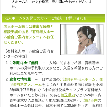
人ホームさいたま妙松苑」宛お問い合わせくださいま
せ。
老人ホームをお探しの方へ（ご相談・お問い合わせ）
老人ホーム探しは豊富な経験と
入
相談実績のある『有料老人ホー
ム総合ご案内センター』へお任
せください。
【有料老人ホーム総合ご案内セ
ンターの特徴】
ご利用は全て無料
～ 入居に関するご相談、資料請求、
ホームの見学予約取り次ぎなど、入居を希望される方のご
利用は全て無料です。
豊富な情報量
～ 日本全国の
介護付有料老人ホーム
、
住
宅型有料老人ホーム
をはじめとする高齢者向け施設を令和
8年08月07日現在で『株式会社佼成ライフプラン有料老人
ホームさいたま妙松苑』 のある
埼玉県内
では1,524件（内
資料請求や入居相談が可能な施設は362件）、
加須市内
の
掲載ホーム数は26件、日本全国では39,594件（内、資料請