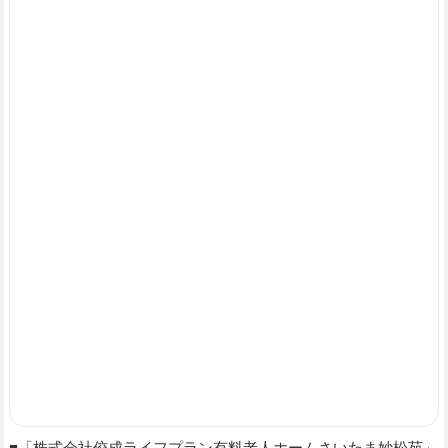
■「株式会社佼成ライフプラン有料老人ホームさいたま妙松苑」