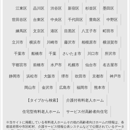
江東区
品川区
渋谷区
新宿区
杉並区
墨田区
世田谷区
台東区
中央区
千代田区
豊島区
中野区
練馬区
文京区
港区
目黒区
八王子市
町田市
立川市
横浜市
川崎市
藤沢市
相模原市
横須賀市
千葉市
船橋市
千葉
さいたま市
川口市
所沢市
宇都宮市
前橋市
水戸市
札幌市
仙台市
名古屋市
静岡市
浜松市
大阪市
堺市
吹田市
京都市
神戸市
岡山市
金沢市
広島市
福岡市
熊本市
【タイプから検索】
介護付有料老人ホーム
住宅型有料老人ホーム
サービス付高齢者向住宅
※当サイトに掲載している有料老人ホームその他の高齢者向けホームの情報は、各
都道府県や市区町村、介護サービス情報公表システムなどで公開されているデータ