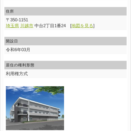
住所
〒
350-1151
埼玉県
川越市
中台2丁目1番24
[
地図を見る
]
開設日
令和6年03月
居住の権利形態
利用権方式