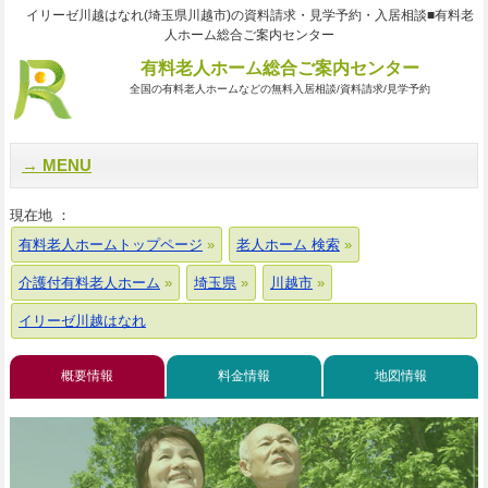
イリーゼ川越はなれ(埼玉県川越市)の資料請求・見学予約・入居相談■有料老
人ホーム総合ご案内センター
有料老人ホーム総合ご案内センター
全国の有料老人ホームなどの無料入居相談/資料請求/見学予約
MENU
現在地 ：
有料老人ホームトップページ
老人ホーム 検索
介護付有料老人ホーム
埼玉県
川越市
イリーゼ川越はなれ
概要情報
料金情報
地図情報