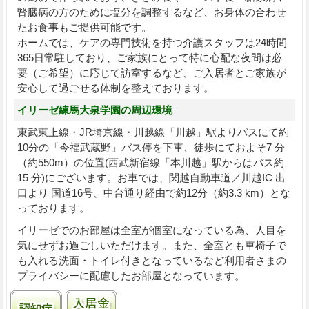
腎臓病の方のために塩分を調整するなど、お身体の合わせ
たお食事もご提供可能です。
ホームでは、ケアの専門技術を持つ介護スタッフは24時間
365日常駐しており、ご家族にとって特に心配な夜間は必
要（ご希望）に応じて訪室するなど、ご入居者とご家族が
安心して過ごせる体制を整えております。
イリーゼ練馬大泉学園の周辺環境
東武東上線・JR埼京線・川越線「川越」駅よりバスにて約
10分の「今福武蔵野」バス停を下車、徒歩にておよそ7 分
（約550m）の位置(西武新宿線「本川越」駅からはバス約
15 分)にございます。お車では、関越自動車道／川越IC 出
口より 国道16号、中台通り経由で約12分（約3.3 km）とな
っております。
イリーゼでのお部屋は全室が個室になっている為、人目を
気にせずお過ごしいただけます。また、全室とも車椅子で
も入れる洗面・トイレ付きとなっているなど利用者さまの
プライバシーに配慮したお部屋となっています。
認知症受け入れ可
入居金0円プランあり