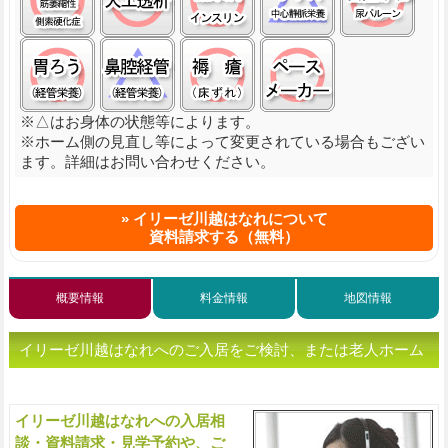
経管栄養(胃ろう):○
経管栄養(鼻腔経管):△
褥瘡（床ずれ）:○
ペースメーカ:○
※△はお身体の状態等によります。
※ホーム側の見直し等によって変更されている場合もござい
ます。詳細はお問い合わせください。
イリーゼ川越はなれについて
資料請求する（無料）
概要情報
料金情報
地図情報
イリーゼ川越はなれへのご入居をご検討、または老人ホーム
をお探しの方へ（ご相談・お問い合わせ）
イリーゼ川越はなれへの入居相
入
談・資料請求・見学予約や、ご