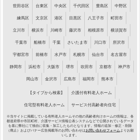
世田谷区
台東区
中央区
千代田区
豊島区
中野区
練馬区
文京区
港区
目黒区
八王子市
町田市
立川市
横浜市
川崎市
藤沢市
相模原市
横須賀市
千葉市
船橋市
千葉
さいたま市
川口市
所沢市
宇都宮市
前橋市
水戸市
札幌市
仙台市
名古屋市
静岡市
浜松市
大阪市
堺市
吹田市
京都市
神戸市
岡山市
金沢市
広島市
福岡市
熊本市
【タイプから検索】
介護付有料老人ホーム
住宅型有料老人ホーム
サービス付高齢者向住宅
※当サイトに掲載している有料老人ホームその他の高齢者向けホームの情報は、各
都道府県や市区町村、介護サービス情報公表システムなどで公開されているデータ
を基に弊社にて独自に収集・加工したものとなります。情報の追加・修正・削除
（廃止）およびバナー広告掲載等のお問い合わせは
お問い合わせフォーム
よりお願
いします。