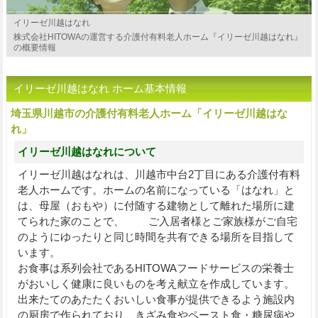
イリーゼ川越はなれ
株式会社HITOWAの運営する介護付有料老人ホーム『イリーゼ川越はなれ』
の概要情報
イリーゼ川越はなれ ホーム基本情報
埼玉県川越市の介護付有料老人ホーム「イリーゼ川越はな
れ」
イリーゼ川越はなれについて
イリーゼ川越はなれは、川越市中台2丁目にある介護付有料
老人ホームです。ホームの名前になっている「はなれ」と
は、母屋（おもや）に付随する建物として離れた場所に建
てられた家のことで、 ご入居者様とご家族様がご自宅
のようにゆったりと同じ時間を共有できる場所を目指して
います。
お食事は系列会社であるHITOWAフードサービスの栄養士
がおいしく健康に良いものを考え献立を作成しています。
出来たてのあたたくおいしい食事が提供できるよう施設内
の厨房で作られており、きざみ食やペースト食・糖尿病や