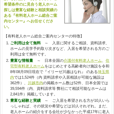
希望条件のに見合う老人ホーム
探しは豊富な経験と相談実績の
ある『有料老人ホーム総合ご案
内センター』へお任せくださ
い。
【有料老人ホーム総合ご案内センターの特徴】
ご利用は全て無料
～ 入居に関するご相談、資料請求、
ホームの見学予約取り次ぎなど、入居を希望される方のご
利用は全て無料です。
豊富な情報量
～ 日本全国の
介護付有料老人ホーム
、
住
宅型有料老人ホーム
をはじめとする高齢者向け施設を令和
8年08月09日現在で『イリーゼ川越はなれ』 のある
埼玉県
内
では1,524件（内 資料請求や入居相談が可能な施設は
362件）、
川越市内
の掲載ホーム数は52件、日本全国では
39,594件（内、資料請求等 弊社にて相談可能なホームは
2,841件）掲載しています。
豊富な経験と実績
～ ご入居を希望される方が10人いら
っしゃれば、その状況や希望などは10人それぞれ。まだ、
老人ホームの紹介をする会社が少なかった平成17年に老人