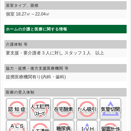
居室タイプ、面積
個室 18.27㎡～22.04㎡
ホームの介護と医療に関する情報
介護体制 等
要支援・要介護者 3 人に対し スタッフ 1 人 以上
協力・提携・後方支援
医療機関 等
提携医療機関有り(内科・歯科)
医療の受入体制
認知症:○
ストーマ(人工肛門):○
在宅酸素:○
たん吸引:○
気管
筋萎縮性側索硬化症(ＡＬＳ):○
人工透析:○
糖尿病(インスリン):○
中心静脈栄養(Ｉ
留置