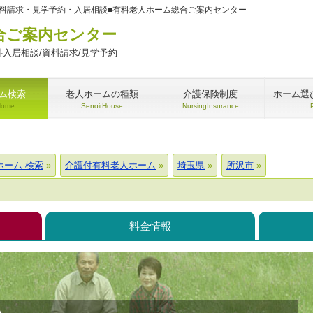
の資料請求・見学予約・入居相談■有料老人ホーム総合ご案内センター
合ご案内センター
入居相談/資料請求/見学予約
ム検索
老人ホームの種類
介護保険制度
ホーム選
Home
SenoirHouse
NursingInsurance
ホーム 検索
介護付有料老人ホーム
埼玉県
所沢市
料金情報