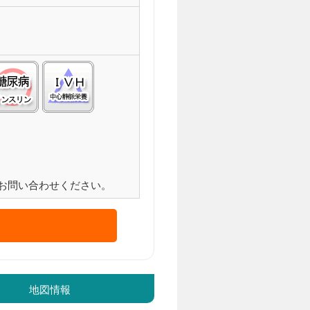
化症(ＡＬＳ):△
工透析:△
糖尿病(インスリン):○
中心静脈栄養(ＩＶＨ):△
お問い合わせください。
地図情報