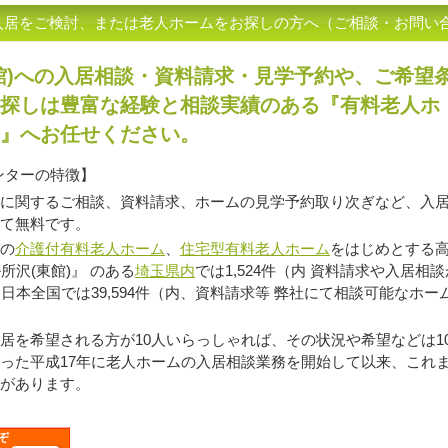
ご入居をご検討、または老人ホームをお探しの方へ（ご相談・お問い
館)への入居相談・資料請求・見学予約や、ご希望
探しは豊富な経験と相談実績のある『有料老人ホ
』へお任せください。
ンターの特徴】
に関するご相談、資料請求、ホームの見学予約取り次ぎなど、入
て無料です。
の
介護付有料老人ホーム
、
住宅型有料老人ホーム
をはじめとする高
所沢(東館)』 のある
埼玉県内
では1,524件（内 資料請求や入居相
日本全国では39,594件（内、資料請求等 弊社にて相談可能なホーム
を希望される方が10人いらっしゃれば、その状況や希望などは1
った平成17年に老人ホームの入居相談業務を開始して以来、これ
があります。