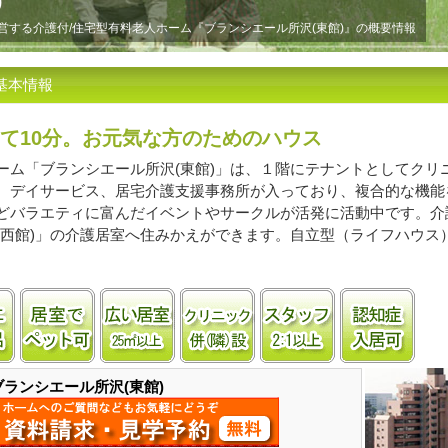
)
営する介護付/住宅型有料老人ホーム『ブランシエール所沢(東館)』の概要情報
基本情報
て10分。お元気な方のためのハウス
ーム「ブランシエール所沢(東館)」は、１階にテナントとしてクリ
、デイサービス、居宅介護支援事務所が入っており、複合的な機能
どバラエティに富んだイベントやサークルが活発に活動中です。介
(西館)」の介護居室へ住みかえができます。自立型（ライフハウス
ッチンあり
居室に風呂あり
ペット飼育可
居室25㎡以上
クリニック併(隣)接
2.0:1以上の手
認知
ブランシエール所沢(東館)