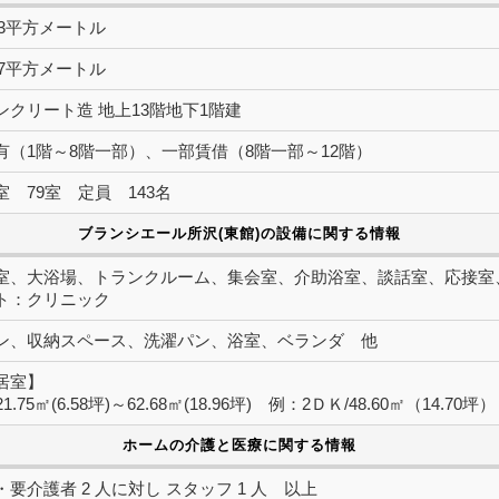
9.43平方メートル
1.77平方メートル
ンクリート造 地上13階地下1階建
有（1階～8階一部）、一部賃借（8階一部～12階）
室 79室 定員 143名
ブランシエール所沢(東館)の設備に関する情報
室、大浴場、トランクルーム、集会室、介助浴室、談話室、応接室
ト：クリニック
ン、収納スペース、洗濯パン、浴室、ベランダ 他
居室】
1.75㎡(6.58坪)～62.68㎡(18.96坪) 例：2ＤＫ/48.60㎡（14.70坪）
ホームの介護と医療に関する情報
要介護者 2 人に対し スタッフ 1 人 以上