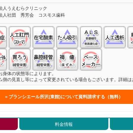
法人うえむらクリニック
法人社団 秀芳会 コスモス歯科
認知症:○
ストーマ(人工肛門):○
在宅酸素:△
たん吸引:△
筋萎縮性側索硬
人
留置カテーテル(尿バルーン):○
経管栄養(胃ろう):○
経管栄養(鼻腔経管):△
褥瘡（床ずれ）:○
ペースメーカ:○
お身体の状態等によります。
ム側の見直し等によって変更されている場合もございます。詳細は
ブランシエール所沢(東館)について
資料請求する（無料）
料金情報