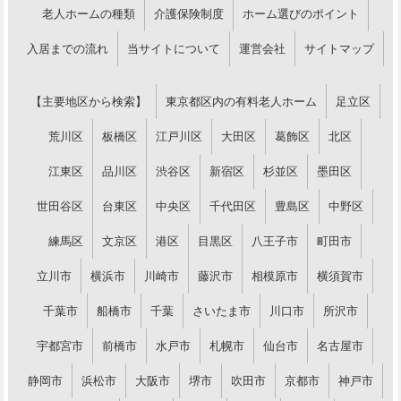
老人ホームの種類
介護保険制度
ホーム選びのポイント
入居までの流れ
当サイトについて
運営会社
サイトマップ
【主要地区から検索】
東京都区内の有料老人ホーム
足立区
荒川区
板橋区
江戸川区
大田区
葛飾区
北区
江東区
品川区
渋谷区
新宿区
杉並区
墨田区
世田谷区
台東区
中央区
千代田区
豊島区
中野区
練馬区
文京区
港区
目黒区
八王子市
町田市
立川市
横浜市
川崎市
藤沢市
相模原市
横須賀市
千葉市
船橋市
千葉
さいたま市
川口市
所沢市
宇都宮市
前橋市
水戸市
札幌市
仙台市
名古屋市
静岡市
浜松市
大阪市
堺市
吹田市
京都市
神戸市