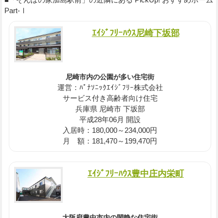
Part-Ⅰ
ｴｲｼﾞﾌﾘｰﾊｳｽ尼崎下坂部
尼崎市内の公園が多い住宅街
運営：ﾊﾟﾅｿﾆｯｸｴｲｼﾞﾌﾘｰ株式会社
サービス付き高齢者向け住宅
兵庫県 尼崎市 下坂部
平成28年06月 開設
入居時：180,000～234,000円
月 額：181,470～199,470円
ｴｲｼﾞﾌﾘｰﾊｳｽ豊中庄内栄町
大阪府豊中市内の閑静な住宅街