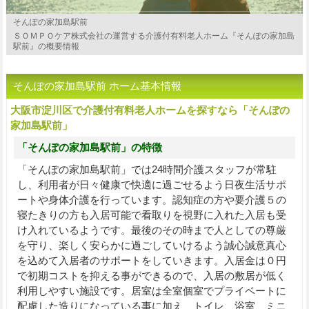
そんぽの家加島駅前
ＳＯＭＰＯケア株式会社の運営する介護付有料老人ホーム『そんぽの家加島
駅前』の概要情報
そんぽの家加島駅前 ホーム基本情報
大阪市淀川区で介護付有料老人ホームを探すなら「そんぽの
家加島駅前」
「そんぽの家加島駅前」の特徴
「そんぽの家加島駅前」では24時間介護スタッフが常駐
し、利用者が日々健康で快適に過ごせるよう日夜生活サポ
ートや身体介護を行っています。認知症の方や要介護５の
寝たきりの方も入居可能で看取りを視野に入れた入居も受
け入れているようです。最後のその時まで人としての尊厳
を守り、楽しく安らかに過ごしていけるよう誠心誠意真心
を込めて入居者のサポートをしていきます。入居金は０円
で初期コストを抑える事ができるので、入居の敷居が低く
利用しやすい施設です。居室は全室個室でプライベートに
配慮した造りになっている事に加え、トイレ、浴室、ミニ