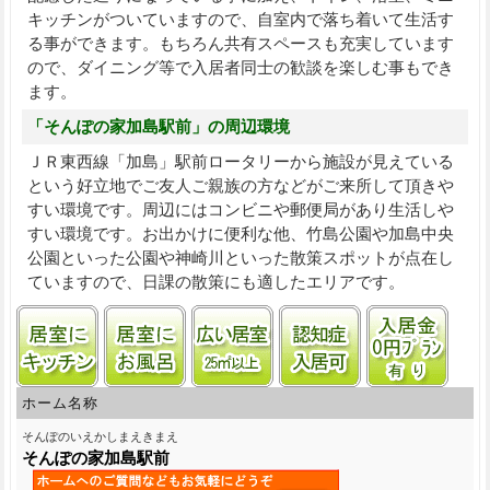
キッチンがついていますので、自室内で落ち着いて生活す
る事ができます。もちろん共有スペースも充実しています
ので、ダイニング等で入居者同士の歓談を楽しむ事もでき
ます。
「そんぽの家加島駅前」の周辺環境
ＪＲ東西線「加島」駅前ロータリーから施設が見えている
という好立地でご友人ご親族の方などがご来所して頂きや
すい環境です。周辺にはコンビニや郵便局があり生活しや
すい環境です。お出かけに便利な他、竹島公園や加島中央
公園といった公園や神崎川といった散策スポットが点在し
ていますので、日課の散策にも適したエリアです。
居室にキッチンあり
居室に風呂あり
居室25㎡以上
認知症受け入れ
入居
ホーム名称
そんぽのいえかしまえきまえ
そんぽの家加島駅前