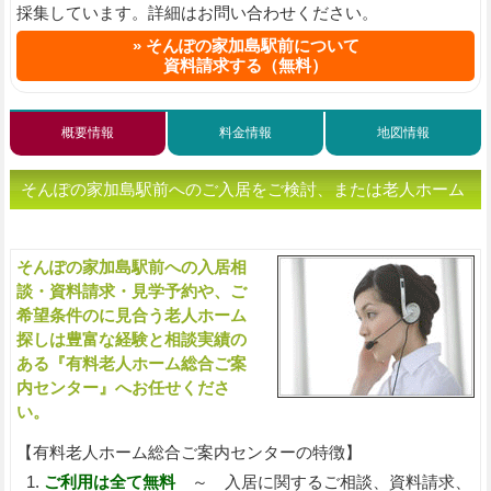
採集しています。詳細はお問い合わせください。
そんぽの家加島駅前について
資料請求する（無料）
概要情報
料金情報
地図情報
そんぽの家加島駅前へのご入居をご検討、または老人ホーム
をお探しの方へ（ご相談・お問い合わせ）
そんぽの家加島駅前への入居相
入
談・資料請求・見学予約や、ご
希望条件のに見合う老人ホーム
探しは豊富な経験と相談実績の
ある『有料老人ホーム総合ご案
内センター』へお任せくださ
い。
【有料老人ホーム総合ご案内センターの特徴】
ご利用は全て無料
～ 入居に関するご相談、資料請求、