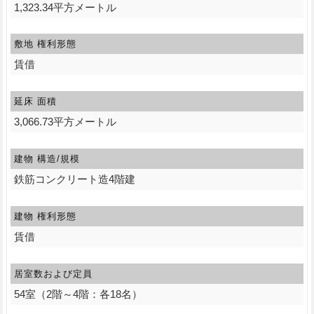
1,323.34平方メートル
敷地 権利形態
賃借
延床 面積
3,066.73平方メートル
建物 構造/規模
鉄筋コンクリート造4階建
建物 権利形態
賃借
居室数および定員
54室（2階～4階：各18名）