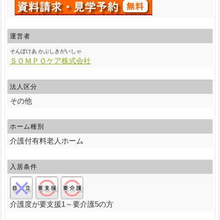
運営者
そんぽけあ かぶしきがいしゃ
ＳＯＭＰＯケア株式会社
法人区分
その他
ホーム種別
介護付有料老人ホーム
入居条件
自立:×/要支援:○/要介護:○
介護度が要支援1～要介護5の方