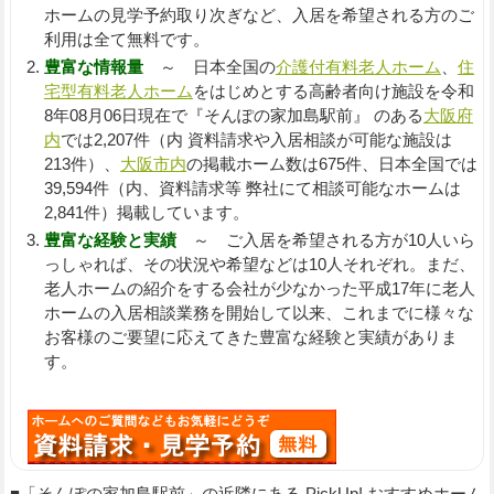
ホームの見学予約取り次ぎなど、入居を希望される方のご
利用は全て無料です。
豊富な情報量
～ 日本全国の
介護付有料老人ホーム
、
住
宅型有料老人ホーム
をはじめとする高齢者向け施設を令和
8年08月06日現在で『そんぽの家加島駅前』 のある
大阪府
内
では2,207件（内 資料請求や入居相談が可能な施設は
213件）、
大阪市内
の掲載ホーム数は675件、日本全国では
39,594件（内、資料請求等 弊社にて相談可能なホームは
2,841件）掲載しています。
豊富な経験と実績
～ ご入居を希望される方が10人いら
っしゃれば、その状況や希望などは10人それぞれ。まだ、
老人ホームの紹介をする会社が少なかった平成17年に老人
ホームの入居相談業務を開始して以来、これまでに様々な
お客様のご要望に応えてきた豊富な経験と実績がありま
す。
■「そんぽの家加島駅前」の近隣にある PickUp! おすすめホーム