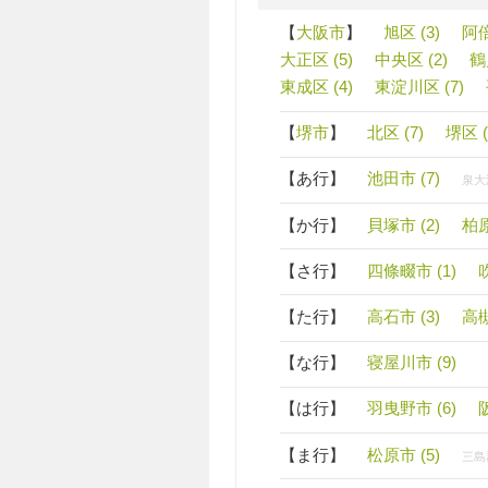
【
大阪市
】
旭区 (3)
阿倍
大正区 (5)
中央区 (2)
鶴
東成区 (4)
東淀川区 (7)
【
堺市
】
北区 (7)
堺区 (
【あ行】
池田市 (7)
泉大津
【か行】
貝塚市 (2)
柏原
【さ行】
四條畷市 (1)
【た行】
高石市 (3)
高槻
【な行】
寝屋川市 (9)
【は行】
羽曳野市 (6)
【ま行】
松原市 (5)
三島郡