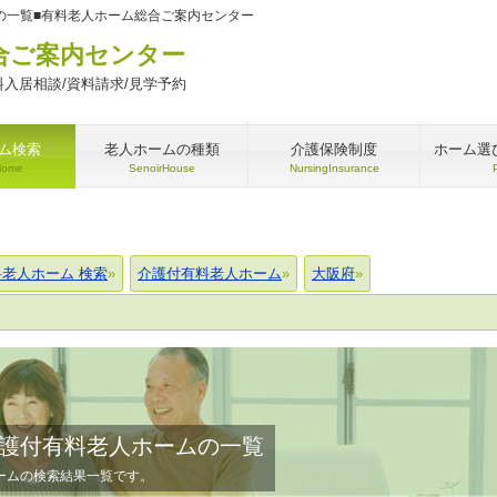
の一覧■有料老人ホーム総合ご案内センター
合ご案内センター
入居相談/資料請求/見学予約
ム検索
老人ホームの種類
介護保険制度
ホーム選
Home
SenoirHouse
NursingInsurance
料老人ホーム 検索
介護付有料老人ホーム
大阪府
護付有料老人ホームの一覧
ームの検索結果一覧です。