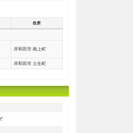
住所
岸和田市 南上町
岸和田市 土生町
ぞ