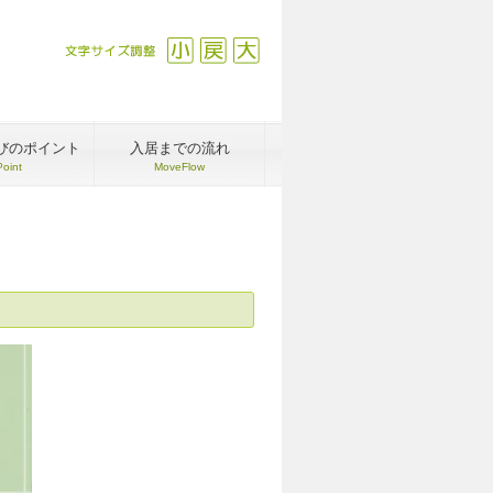
文字サイズ調整
縮小
戻す
拡大
びのポイント
入居までの流れ
Point
MoveFlow