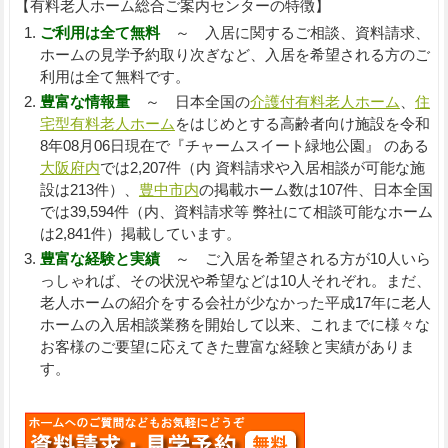
【有料老人ホーム総合ご案内センターの特徴】
ご利用は全て無料
～ 入居に関するご相談、資料請求、
ホームの見学予約取り次ぎなど、入居を希望される方のご
利用は全て無料です。
豊富な情報量
～ 日本全国の
介護付有料老人ホーム
、
住
宅型有料老人ホーム
をはじめとする高齢者向け施設を令和
8年08月06日現在で『チャームスイート緑地公園』 のある
大阪府内
では2,207件（内 資料請求や入居相談が可能な施
設は213件）、
豊中市内
の掲載ホーム数は107件、日本全国
では39,594件（内、資料請求等 弊社にて相談可能なホーム
は2,841件）掲載しています。
豊富な経験と実績
～ ご入居を希望される方が10人いら
っしゃれば、その状況や希望などは10人それぞれ。まだ、
老人ホームの紹介をする会社が少なかった平成17年に老人
ホームの入居相談業務を開始して以来、これまでに様々な
お客様のご要望に応えてきた豊富な経験と実績がありま
す。