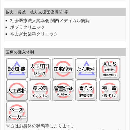
協力・提携・後方支援
医療機関 等
社会医療法人純幸会 関西メディカル病院
ポプラクリニック
やまざわ歯科クリニック
医療の受入体制
認知症:△
ストーマ(人工肛門):○
在宅酸素:○
たん吸引:△
筋萎
人工透析:○
糖尿病(インスリン):○
留置カテーテル(尿バルーン):
経管栄養(胃ろう)
褥瘡
ペースメーカ:○
※△はお身体の状態等によります。