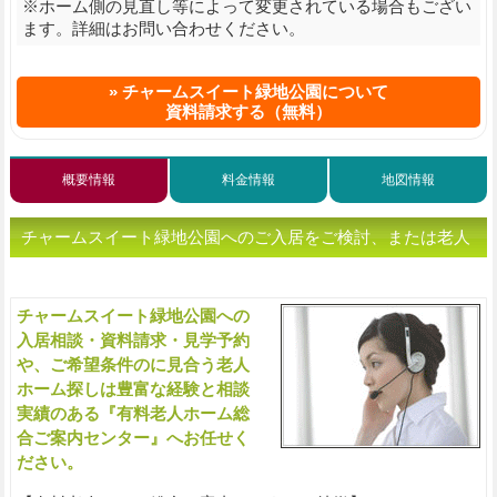
※ホーム側の見直し等によって変更されている場合もござい
ます。詳細はお問い合わせください。
チャームスイート緑地公園について
資料請求する（無料）
概要情報
料金情報
地図情報
チャームスイート緑地公園へのご入居をご検討、または老人
ホームをお探しの方へ（ご相談・お問い合わせ）
チャームスイート緑地公園への
入
入居相談・資料請求・見学予約
や、ご希望条件のに見合う老人
ホーム探しは豊富な経験と相談
実績のある『有料老人ホーム総
合ご案内センター』へお任せく
ださい。