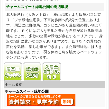
チャームスイート緑地公園の周辺環境
北大阪急行（大阪メトロ）「桃山台駅」より阪急バスに乗
り 「ジオ緑地住宅前」下車徒歩南へ約3分の位置にありま
す。 周辺には郵便局、コンビニがあり最低限の買い物は可
能です。 近くには広大な敷地と豊かな自然が溢れる服部緑
地をはじめ、 多数の公園や緑地が点在するエリアです。 身
近な場所に豊かな自然がありますので、四季折々の景観の
変化を気軽に 楽しむ事ができます。また服部緑地には大き
な池もありますので、 羽を休める鳥を眺めるバードウォッ
チングにも適しています。
居室にキッチンあり
認知症受け入れ可
入居金0円プランあり
ホーム名称
チャームスイート緑地公園