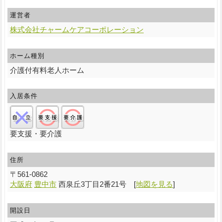
運営者
株式会社チャームケアコーポレーション
ホーム種別
介護付有料老人ホーム
入居条件
自立:×/要支援:○/要介護:○
要支援・要介護
住所
〒
561-0862
大阪府
豊中市
西泉丘3丁目2番21号
[
地図を見る
]
開設日