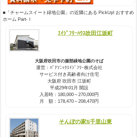
■「チャームスイート緑地公園」の近隣にある PickUp! おすすめ
ホーム Part-Ⅰ
ｴｲｼﾞﾌﾘｰﾊｳｽ吹田江坂町
大阪府吹田市の服部緑地公園のそば
運営：ﾊﾟﾅｿﾆｯｸｴｲｼﾞﾌﾘｰ株式会社
サービス付き高齢者向け住宅
大阪府 吹田市 江坂町
平成29年01月 開設
入居時：180,000～270,000円
月 額：178,470～208,470円
そんぽの家S千里山東