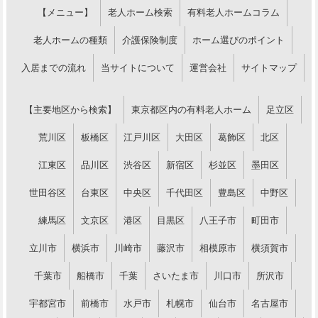
【メニュー】
老人ホーム検索
有料老人ホームコラム
老人ホームの種類
介護保険制度
ホーム選びのポイント
入居までの流れ
当サイトについて
運営会社
サイトマップ
【主要地区から検索】
東京都区内の有料老人ホーム
足立区
荒川区
板橋区
江戸川区
大田区
葛飾区
北区
江東区
品川区
渋谷区
新宿区
杉並区
墨田区
世田谷区
台東区
中央区
千代田区
豊島区
中野区
練馬区
文京区
港区
目黒区
八王子市
町田市
立川市
横浜市
川崎市
藤沢市
相模原市
横須賀市
千葉市
船橋市
千葉
さいたま市
川口市
所沢市
宇都宮市
前橋市
水戸市
札幌市
仙台市
名古屋市