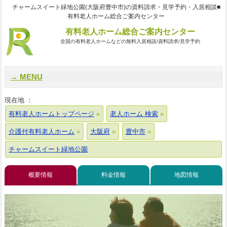
チャームスイート緑地公園(大阪府豊中市)の資料請求・見学予約・入居相談■
有料老人ホーム総合ご案内センター
有料老人ホーム総合ご案内センター
全国の有料老人ホームなどの無料入居相談/資料請求/見学予約
MENU
現在地 ：
有料老人ホームトップページ
老人ホーム 検索
介護付有料老人ホーム
大阪府
豊中市
チャームスイート緑地公園
概要情報
料金情報
地図情報