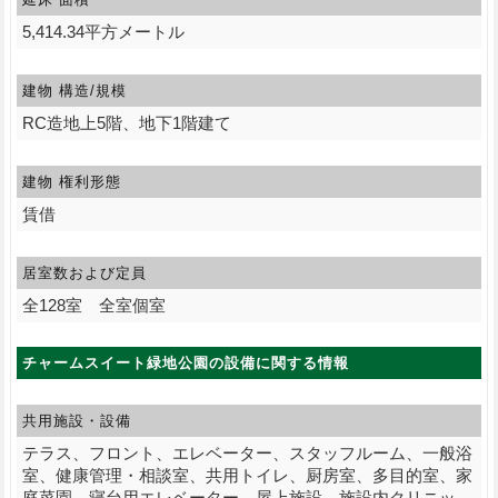
5,414.34平方メートル
建物 構造/規模
RC造地上5階、地下1階建て
建物 権利形態
賃借
居室数および定員
全128室 全室個室
チャームスイート緑地公園の設備に関する情報
共用施設・設備
テラス、フロント、エレベーター、スタッフルーム、一般浴
室、健康管理・相談室、共用トイレ、厨房室、多目的室、家
庭菜園、寝台用エレベーター、屋上施設、施設内クリニッ