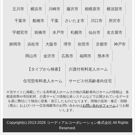
立川市
横浜市
川崎市
藤沢市
相模原市
横須賀市
千葉市
船橋市
千葉
さいたま市
川口市
所沢市
宇都宮市
前橋市
水戸市
札幌市
仙台市
名古屋市
静岡市
浜松市
大阪市
堺市
吹田市
京都市
神戸市
岡山市
金沢市
広島市
福岡市
熊本市
【タイプから検索】
介護付有料老人ホーム
住宅型有料老人ホーム
サービス付高齢者向住宅
※当サイトに掲載している有料老人ホームその他の高齢者向けホームの情報は、各
都道府県や市区町村、介護サービス情報公表システムなどで公開されているデータ
を基に弊社にて独自に収集・加工したものとなります。情報の追加・修正・削除
（廃止）およびバナー広告掲載等のお問い合わせは
お問い合わせフォーム
よりお願
いします。
Copyright(c) 2013-2026 コーディアルコーポレーション株式会社 All Rights
Reserved.