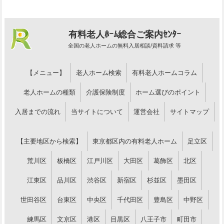
有料老人ﾎｰﾑ総合ご案内ｾﾝﾀｰ
全国の老人ホームの無料入居相談/資料請求 等
【メニュー】
老人ホーム検索
有料老人ホームコラム
老人ホームの種類
介護保険制度
ホーム選びのポイント
入居までの流れ
当サイトについて
運営会社
サイトマップ
【主要地区から検索】
東京都区内の有料老人ホーム
足立区
荒川区
板橋区
江戸川区
大田区
葛飾区
北区
江東区
品川区
渋谷区
新宿区
杉並区
墨田区
世田谷区
台東区
中央区
千代田区
豊島区
中野区
練馬区
文京区
港区
目黒区
八王子市
町田市