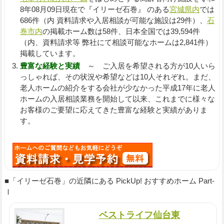
8年08月09日現在で『イリーゼ石巻』 のある
宮城県内
では
686件（内 資料請求や入居相談が可能な施設は29件）、
石
巻市内
の掲載ホーム数は58件、日本全国では39,594件
（内、資料請求等 弊社にて相談可能なホームは2,841件）
掲載しています。
豊富な経験と実績
～ ご入居を希望される方が10人いら
っしゃれば、その状況や希望などは10人それぞれ。まだ、
老人ホームの紹介をする会社が少なかった平成17年に老人
ホームの入居相談業務を開始して以来、これまでに様々な
お客様のご要望に応えてきた豊富な経験と実績がありま
す。
■「イリーゼ石巻」の近隣にある PickUp! おすすめホーム Part-
Ⅰ
ベストライフ仙台東