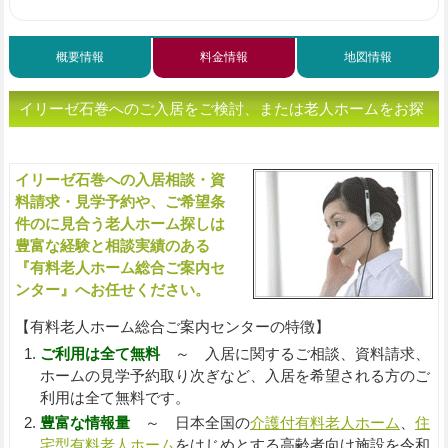
概要情報
料金情報
地図情報
イリーゼ石巻へのご入居をご検討、または老人ホームをお探
しの方へ（ご相談・お問い合わせ）
イリーゼ石巻への入居相談・資
入
料請求・見学予約や、ご希望条
件のに見合う老人ホーム探しは
豊富な経験と相談実績のある
『有料老人ホーム総合ご案内セ
ンター』へお任せください。
【有料老人ホーム総合ご案内センターの特徴】
ご利用は全て無料
～ 入居に関するご相談、資料請求、
ホームの見学予約取り次ぎなど、入居を希望される方のご
利用は全て無料です。
豊富な情報量
～ 日本全国の
介護付有料老人ホーム
、
住
宅型有料老人ホーム
をはじめとする高齢者向け施設を令和