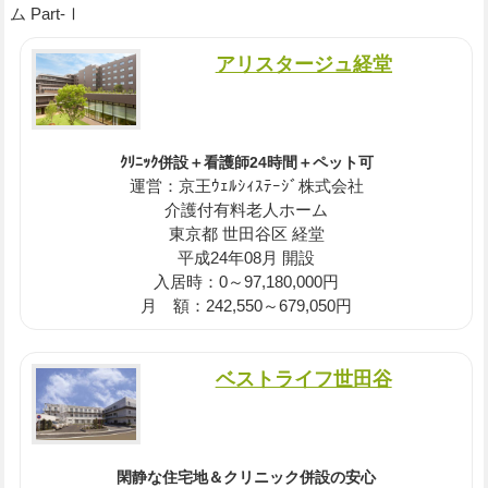
ム Part-Ⅰ
アリスタージュ経堂
ｸﾘﾆｯｸ併設＋看護師24時間＋ペット可
運営：京王ｳｪﾙｼｨｽﾃｰｼﾞ株式会社
介護付有料老人ホーム
東京都 世田谷区 経堂
平成24年08月 開設
入居時：0～97,180,000円
月 額：242,550～679,050円
ベストライフ世田谷
閑静な住宅地＆クリニック併設の安心