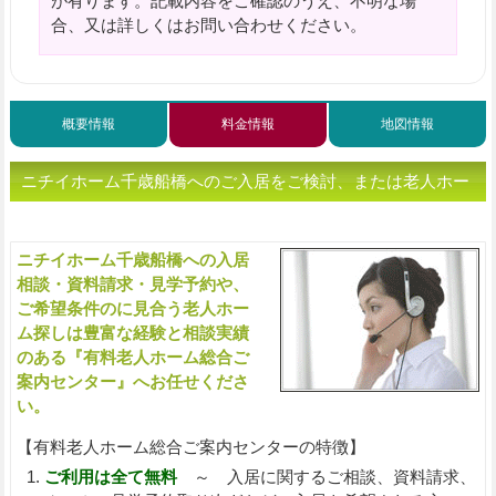
が有ります。記載内容をご確認のうえ、不明な場
合、又は詳しくはお問い合わせください。
概要情報
料金情報
地図情報
ニチイホーム千歳船橋へのご入居をご検討、または老人ホー
ムをお探しの方へ（ご相談・お問い合わせ）
ニチイホーム千歳船橋への入居
入
相談・資料請求・見学予約や、
ご希望条件のに見合う老人ホー
ム探しは豊富な経験と相談実績
のある『有料老人ホーム総合ご
案内センター』へお任せくださ
い。
【有料老人ホーム総合ご案内センターの特徴】
ご利用は全て無料
～ 入居に関するご相談、資料請求、