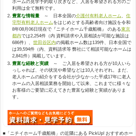
ホームの見学予約取り次ぎなど、入居を希望される方のご
利用は全て無料です。
豊富な情報量
～ 日本全国の
介護付有料老人ホーム
、
住
宅型有料老人ホーム
をはじめとする高齢者向け施設を令和
8年08月06日現在で『ニチイホーム千歳船橋』 のある
東京
都内
では2,254件（内 資料請求や入居相談が可能な施設は
686件）、
世田谷区内
の掲載ホーム数は139件、日本全国で
は39,594件（内、資料請求等 弊社にて相談可能なホームは
2,841件）掲載しています。
豊富な経験と実績
～ ご入居を希望される方が10人いら
っしゃれば、その状況や希望などは10人それぞれ。まだ、
老人ホームの紹介をする会社が少なかった平成17年に老人
ホームの入居相談業務を開始して以来、これまでに様々な
お客様のご要望に応えてきた豊富な経験と実績がありま
す。
■「ニチイホーム千歳船橋」の近隣にある PickUp! おすすめホー