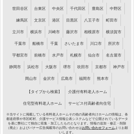
世田谷区
台東区
中央区
千代田区
豊島区
中野区
練馬区
文京区
港区
目黒区
八王子市
町田市
立川市
横浜市
川崎市
藤沢市
相模原市
横須賀市
千葉市
船橋市
千葉
さいたま市
川口市
所沢市
宇都宮市
前橋市
水戸市
札幌市
仙台市
名古屋市
静岡市
浜松市
大阪市
堺市
吹田市
京都市
神戸市
岡山市
金沢市
広島市
福岡市
熊本市
【タイプから検索】
介護付有料老人ホーム
住宅型有料老人ホーム
サービス付高齢者向住宅
※当サイトに掲載している有料老人ホームその他の高齢者向けホームの情報は、各
都道府県や市区町村、介護サービス情報公表システムなどで公開されているデータ
を基に弊社にて独自に収集・加工したものとなります。情報の追加・修正・削除
（廃止）およびバナー広告掲載等のお問い合わせは
お問い合わせフォーム
よりお願
いします。