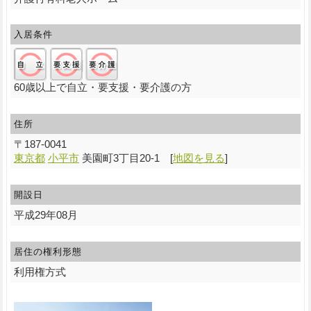
入居条件
自立:○/要支援:○/要介護:○
60歳以上で自立・要支援・要介護の方
住所
〒
187-0041
東京都
小平市
美園町3丁目20-1
[
地図を見る
]
開設日
平成29年08月
居住の権利形態
利用権方式