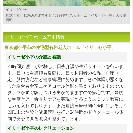
イリーゼ小平
株式会社HITOWAの運営する介護付有料老人ホーム『イリーゼ小平』の概要
情報
イリーゼ小平 ホーム基本情報
東京都小平市の住宅型有料老人ホーム「イリーゼ小平」
イリーゼ小平の介護と看護
24時間介護士が常駐し、日夜介護や生活サポートを行いま
す。日中は看護師も常勤し、日々利用者の検温、血圧測
定、脈拍測定など健康管理に努めます。急に体調が悪くな
った場合も全室にケアコール体制を整えておりますのでス
タッフがすぐ駆けつける事ができますので安心です。高度
な重度ケア・看取りケアを実現できるようスタッフ教育に
も力を入れております。また連携医療機関の医師による月2
回以上の往診と健康管理を行い24時間のドクターコール体
制で安心できる環境を整えています。
イリーゼ小平のレクリエーション