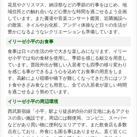
花見やクリスマス、納涼祭などの季節の行事をはじめ、地
域住民との触れ合いなど心豊かな時間を過ごせるよう企画
しています。また書道や音楽コンサート鑑賞、近隣施設へ
の散策、ネイルやお化粧、アンディ体操など日々の生活が
豊かになるようなレクリエーションも準備しています。
イリーゼ小平のお食事
食事は日々の生活の中で大きな楽しみになります。イリー
ゼ小平では旬の食材を使用し、季節を感じる献立を用意し
ています。普段外出が難しい入居者でも四季の移り変わり
を感じる事ができるよう心を込めてお食事の用意をしま
す。高齢により咀嚼や嚥下が難しくなってきた方にはソフ
ト食やきざみ食なども用意し、全ての入居者が楽しい時間
を過ごせるよう努めています。
イリーゼ小平の周辺環境
西武新宿線「小平」駅より徒歩約5分の好立地にあるアクセ
スの良い施設です。周辺には郵便局、コンビニ、スーパー
などがあり買い物に便利なエリアです。また飲食店も多数
点在しており、外食にも困る事はありません。直ぐ近くに