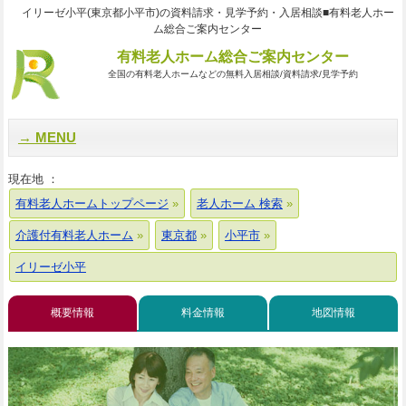
イリーゼ小平(東京都小平市)の資料請求・見学予約・入居相談■有料老人ホー
ム総合ご案内センター
有料老人ホーム総合ご案内センター
全国の有料老人ホームなどの無料入居相談/資料請求/見学予約
MENU
現在地 ：
有料老人ホームトップページ
老人ホーム 検索
介護付有料老人ホーム
東京都
小平市
イリーゼ小平
概要情報
料金情報
地図情報