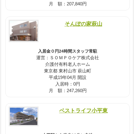
月 額：207,840円
そんぽの家萩山
入居金０円24時間スタッフ常駐
運営：ＳＯＭＰＯケア株式会社
介護付有料老人ホーム
東京都 東村山市 萩山町
平成19年04月 開設
入居時：0円
月 額：247,260円
ベストライフ小平東