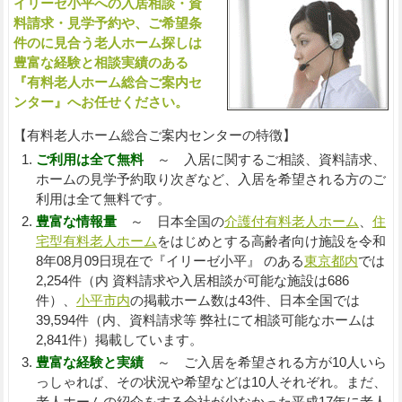
イリーゼ小平への入居相談・資
入
料請求・見学予約や、ご希望条
件のに見合う老人ホーム探しは
豊富な経験と相談実績のある
『有料老人ホーム総合ご案内セ
ンター』へお任せください。
【有料老人ホーム総合ご案内センターの特徴】
ご利用は全て無料
～ 入居に関するご相談、資料請求、
ホームの見学予約取り次ぎなど、入居を希望される方のご
利用は全て無料です。
豊富な情報量
～ 日本全国の
介護付有料老人ホーム
、
住
宅型有料老人ホーム
をはじめとする高齢者向け施設を令和
8年08月09日現在で『イリーゼ小平』 のある
東京都内
では
2,254件（内 資料請求や入居相談が可能な施設は686
件）、
小平市内
の掲載ホーム数は43件、日本全国では
39,594件（内、資料請求等 弊社にて相談可能なホームは
2,841件）掲載しています。
豊富な経験と実績
～ ご入居を希望される方が10人いら
っしゃれば、その状況や希望などは10人それぞれ。まだ、
老人ホームの紹介をする会社が少なかった平成17年に老人