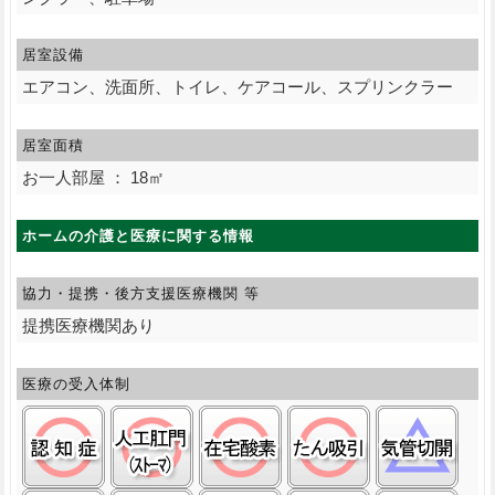
居室設備
エアコン、洗面所、トイレ、ケアコール、スプリンクラー
居室面積
お一人部屋 ： 18㎡
ホームの介護と医療に関する情報
協力・提携・後方支援
医療機関 等
提携医療機関あり
医療の受入体制
認知症:○
ストーマ(人工肛門):○
在宅酸素:○
たん吸引:○
気管