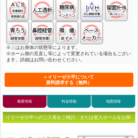
筋萎縮性側索硬化症(ＡＬＳ):○
人工透析:○
糖尿病(インスリン):○
中心静脈栄養(Ｉ
留置
経管栄養(胃ろう):○
経管栄養(鼻腔経管):○
褥瘡（床ずれ）:○
ペースメーカ:○
※△はお身体の状態等によります。
※ホーム側の見直し等によって変更されている場合もござい
ます。詳細はお問い合わせください。
イリーゼ小平について
資料請求する（無料）
概要情報
料金情報
地図情報
イリーゼ小平へのご入居をご検討、または老人ホームをお探
しの方へ（ご相談・お問い合わせ）