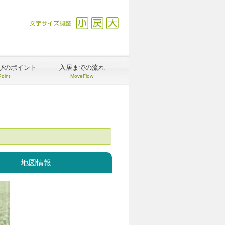
文字サイズ調整
縮小
戻す
拡大
びのポイント
入居までの流れ
Point
MoveFlow
地図情報