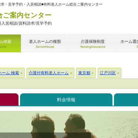
請求・見学予約・入居相談■有料老人ホーム総合ご案内センター
合ご案内センター
入居相談/資料請求/見学予約
ム検索
老人ホームの種類
介護保険制度
ホーム選
Home
SenoirHouse
NursingInsurance
ホーム 検索
介護付有料老人ホーム
東京都
江戸川区
料金情報