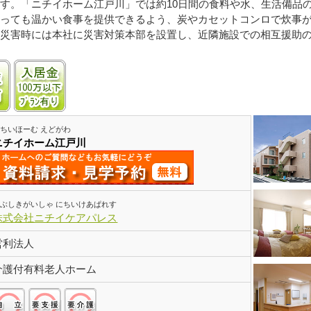
す。「ニチイホーム江戸川」では約10日間の食料や水、生活備品
っても温かい食事を提供できるよう、炭やカセットコンロで炊事
災害時には本社に災害対策本部を設置し、近隣施設での相互援助
以上
認知症受け入れ可
入居金100万円以下プランあり
ちいほーむ えどがわ
ニチイホーム江戸川
ぶしきがいしゃ にちいけあぱれす
株式会社ニチイケアパレス
営利法人
介護付有料老人ホーム
自立:○/要支援:○/要介護:○