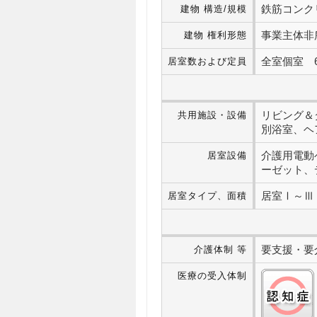
鉄筋コンク
建物 構造/規模
事業主体非
建物 権利形態
全室個室 6
居室数および定員
リビング＆
共用施設・設備
別浴室、ヘ
介護用電動
居室設備
ーゼット、
居室Ⅰ～Ⅲ 
居室タイプ、面積
要支援・要介
介護体制 等
医療の受入体制