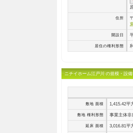
住所
開設日
居住の権利形態
ニチイホーム江戸川 の規模・設備
1,415.4
敷地 面積
事業主体非
敷地 権利形態
3,016.8
延床 面積