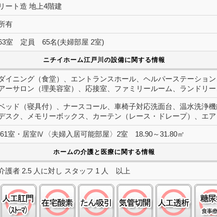
リート造 地上4階建
所有
3室 定員 65名(夫婦部屋 2室)
ニチイホーム江戸川の設備に関する情報
ダイニング（食堂）、エントランスホール、ヘルパーステーション
アーサロン（理美容室）、応接室、ファミリールーム、ランドリー
ベッド（寝具付）、ナースコール、車椅子対応洗面台、温水洗浄機
デスク、メモリーボックス、カーテン（レース・ドレープ）、エア
61室・居室Ⅳ〈夫婦入居可能部屋〉2室 18.90～31.80㎡
ホームの介護と医療に関する情報
護者 2.5 人に対し スタッフ 1 人 以上
認知症:○
ストーマ(人工肛門):○
在宅酸素:○
たん吸引:○
気管切開:○
人工透析