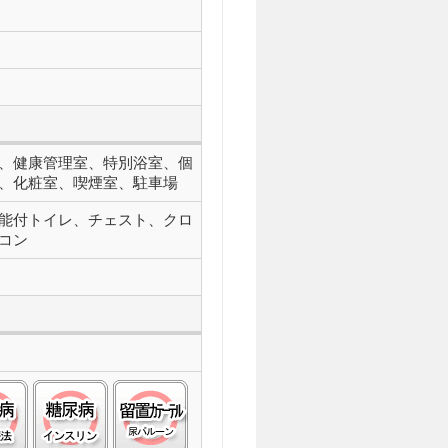
、健康管理室、特別浴室、個
、化粧室、喫煙室、駐車場
能付トイレ、チェスト、クロ
コン
:○
糖尿病(食事):○
糖尿病(インスリン):○
留置カテーテル(尿バルーン):○