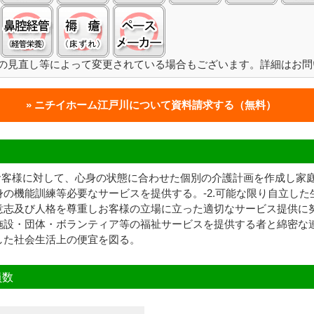
経管栄養(胃ろう):○
経管栄養(鼻腔経管):○
褥瘡（床ずれ）:○
ペースメーカ:○
の見直し等によって変更されている場合もございます。詳細はお問
ニチイホーム江戸川について
資料請求する（無料）
たお客様に対して、心身の状態に合わせた個別の介護計画を作成し家
の機能訓練等必要なサービスを提供する。-2.可能な限り自立した
志及び人格を尊重しお客様の立場に立った適切なサービス提供に努
施設・団体・ボランティア等の福祉サービスを提供する者と綿密な
した社会生活上の便宜を図る。
員数