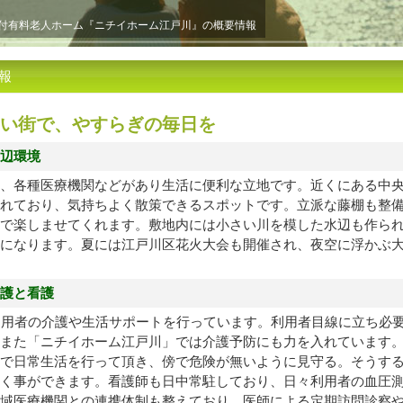
付有料老人ホーム『ニチイホーム江戸川』の概要情報
報
い街で、やすらぎの毎日を
辺環境
、各種医療機関などがあり生活に便利な立地です。近くにある中
れており、気持ちよく散策できるスポットです。立派な藤棚も整
で楽しませてくれます。敷地内には小さい川を模した水辺も作ら
になります。夏には江戸川区花火大会も開催され、夜空に浮かぶ
護と看護
利用者の介護や生活サポートを行っています。利用者目線に立ち必
また「ニチイホーム江戸川」では介護予防にも力を入れています
で日常生活を行って頂き、傍で危険が無いように見守る。そうす
く事ができます。看護師も日中常駐しており、日々利用者の血圧
域医療機関との連携体制も整えており、医師による定期訪問診察