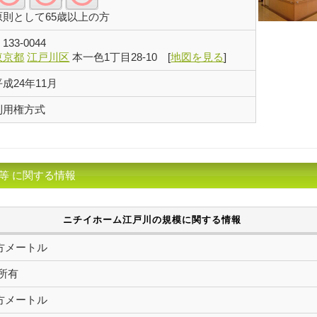
原則として65歳以上の方
〒
133-0044
東京都
江戸川区
本一色1丁目28-10
[
地図を見る
]
平成24年11月
利用権方式
等 に関する情報
ニチイホーム江戸川の規模に関する情報
2平方メートル
所有
1平方メートル