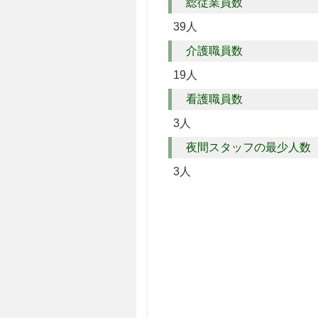
総従業員数
39人
介護職員数
19人
看護職員数
3人
夜間スタッフの最少人数
3人