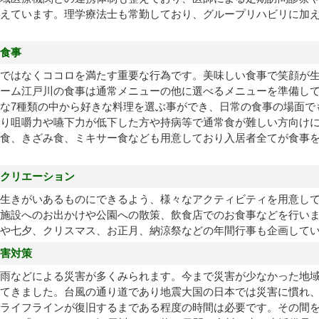
えています。理学療法士も常勤しており、グループリハビリに加
食事
ではなくココロを満たす重要な行為です。美味しい食事で笑顔が
ーム江戸川の食事は通常メニューの他に選べるメニューを準備し
な7種類の中から好きな料理を選ぶ事ができ、日常の食事の場面で
り咀嚼力や嚥下力が低下した方や持病等で通常食が難しい方向け
食、きざみ食、ミキサー食なども用意しており入居者全てが食事
クリエーション
生きがいあるものにできるよう、様々なアクティビティを用意し
施設へのお出かけや公園への散策、飲食店でのお食事などを行い
動や七夕、クリスマス、お正月、納涼祭などの年間行事も企画して
害対策
雨などによる災害が多くみられます。今まで災害が少なかった地
てきました。台風の通り道であり地震大国の日本では災害に慣れ
ライフラインが復旧するまである程度の時間は必要です。その間