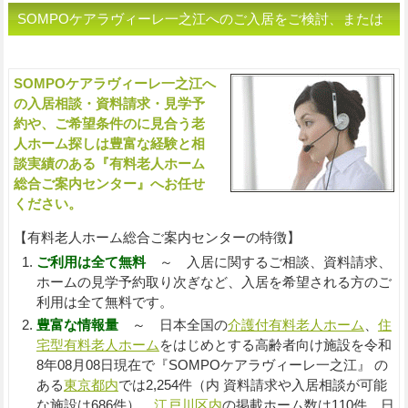
SOMPOケアラヴィーレ一之江へのご入居をご検討、または
老人ホームをお探しの方へ（ご相談・お問い合わせ）
SOMPOケアラヴィーレ一之江へ
入
の入居相談・資料請求・見学予
約や、ご希望条件のに見合う老
人ホーム探しは豊富な経験と相
談実績のある『有料老人ホーム
総合ご案内センター』へお任せ
ください。
【有料老人ホーム総合ご案内センターの特徴】
ご利用は全て無料
～ 入居に関するご相談、資料請求、
ホームの見学予約取り次ぎなど、入居を希望される方のご
利用は全て無料です。
豊富な情報量
～ 日本全国の
介護付有料老人ホーム
、
住
宅型有料老人ホーム
をはじめとする高齢者向け施設を令和
8年08月08日現在で『SOMPOケアラヴィーレ一之江』 の
ある
東京都内
では2,254件（内 資料請求や入居相談が可能
な施設は686件）、
江戸川区内
の掲載ホーム数は110件、日