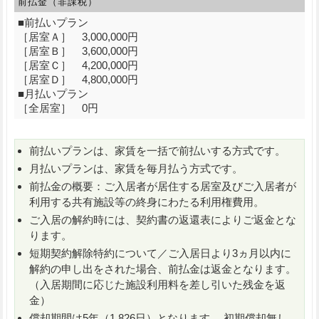
前払金（非課税）
■前払いプラン
［居室Ａ］ 3,000,000円
［居室Ｂ］ 3,600,000円
［居室Ｃ］ 4,200,000円
［居室Ｄ］ 4,800,000円
■月払いプラン
［全居室］ 0円
前払いプランは、家賃を一括で前払いする方式です。
月払いプランは、家賃を毎月払う方式です。
前払金の概要：ご入居者が居住する居室及びご入居者が
利用する共有施設等の終身にわたる利用権費用。
ご入居の解約時には、契約書の返還表によりご返金とな
ります。
短期契約解除特約について／ご入居日より3ヵ月以内に
解約の申し出をされた場合、前払金は返金となります。
（入居期間に応じた施設利用料を差し引いた残金を返
金）
償却期間は5年（1,826日）となります。 初期償却無し。