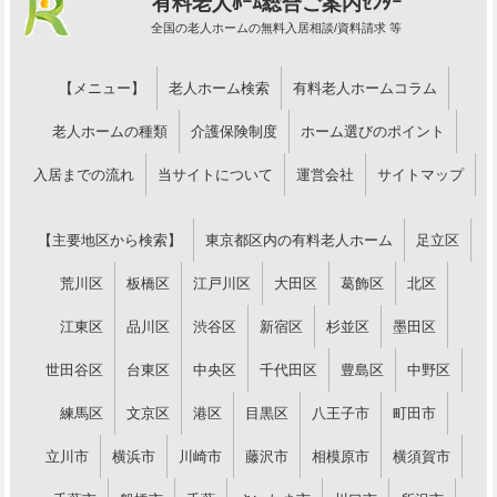
有料老人ﾎｰﾑ総合ご案内ｾﾝﾀｰ
全国の老人ホームの無料入居相談/資料請求 等
【メニュー】
老人ホーム検索
有料老人ホームコラム
老人ホームの種類
介護保険制度
ホーム選びのポイント
入居までの流れ
当サイトについて
運営会社
サイトマップ
【主要地区から検索】
東京都区内の有料老人ホーム
足立区
荒川区
板橋区
江戸川区
大田区
葛飾区
北区
江東区
品川区
渋谷区
新宿区
杉並区
墨田区
世田谷区
台東区
中央区
千代田区
豊島区
中野区
練馬区
文京区
港区
目黒区
八王子市
町田市
立川市
横浜市
川崎市
藤沢市
相模原市
横須賀市