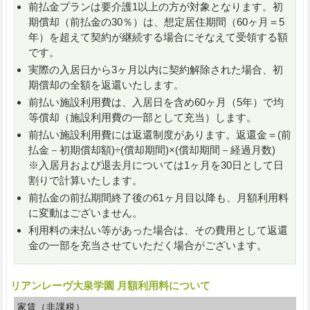
前払金プランは要介護1以上の方が対象となります。初
期償却（前払金の30％）は、想定居住期間（60ヶ月＝5
年）を超えて契約が継続する場合にそなえて受領する額
です。
実際の入居日から3ヶ月以内に契約解除された場合、初
期償却の全額を返還いたします。
前払い施設利用費は、入居日を含め60ヶ月（5年）で均
等償却（施設利用費の一部として充当）します。
前払い施設利用費には返還制度があります。返還金＝(前
払金－初期償却額)÷(償却期間)×(償却期間－経過月数)
※入居月および退去月については1ヶ月を30日として日
割りで計算いたします。
前払金の前払期間終了後の61ヶ月目以降も、月額利用料
に変動はございません。
利用料の未払い等があった場合は、その費用として返還
金の一部を充当させていただく場合がございます。
リアンレーヴ大泉学園 月額利用料について
家賃（非課税）