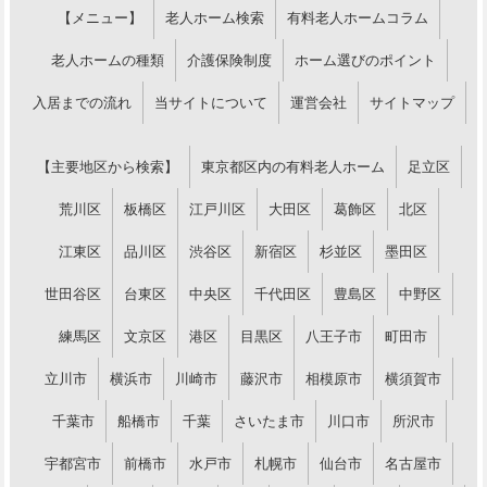
【メニュー】
老人ホーム検索
有料老人ホームコラム
老人ホームの種類
介護保険制度
ホーム選びのポイント
入居までの流れ
当サイトについて
運営会社
サイトマップ
【主要地区から検索】
東京都区内の有料老人ホーム
足立区
荒川区
板橋区
江戸川区
大田区
葛飾区
北区
江東区
品川区
渋谷区
新宿区
杉並区
墨田区
世田谷区
台東区
中央区
千代田区
豊島区
中野区
練馬区
文京区
港区
目黒区
八王子市
町田市
立川市
横浜市
川崎市
藤沢市
相模原市
横須賀市
千葉市
船橋市
千葉
さいたま市
川口市
所沢市
宇都宮市
前橋市
水戸市
札幌市
仙台市
名古屋市