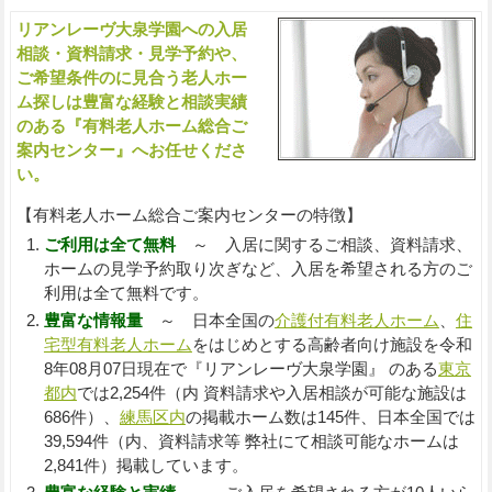
リアンレーヴ大泉学園への入居
入
相談・資料請求・見学予約や、
ご希望条件のに見合う老人ホー
ム探しは豊富な経験と相談実績
のある『有料老人ホーム総合ご
案内センター』へお任せくださ
い。
【有料老人ホーム総合ご案内センターの特徴】
ご利用は全て無料
～ 入居に関するご相談、資料請求、
ホームの見学予約取り次ぎなど、入居を希望される方のご
利用は全て無料です。
豊富な情報量
～ 日本全国の
介護付有料老人ホーム
、
住
宅型有料老人ホーム
をはじめとする高齢者向け施設を令和
8年08月07日現在で『リアンレーヴ大泉学園』 のある
東京
都内
では2,254件（内 資料請求や入居相談が可能な施設は
686件）、
練馬区内
の掲載ホーム数は145件、日本全国では
39,594件（内、資料請求等 弊社にて相談可能なホームは
2,841件）掲載しています。