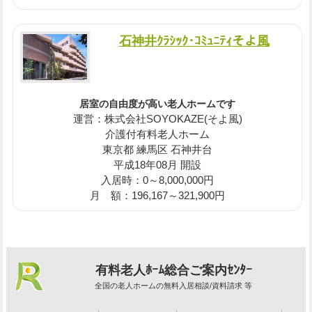
石神井ｸﾗｼｯｸ･ｺﾐｭﾆﾃｨそよ風
居室の自由度が高い老人ホームです
運営：株式会社SOYOKAZE(そよ風)
介護付有料老人ホーム
東京都 練馬区 石神井台
平成18年08月 開設
入居時：0～8,000,000円
月 額：196,167～321,900円
有料老人ﾎｰﾑ総合ご案内ｾﾝﾀｰ
全国の老人ホームの無料入居相談/資料請求 等