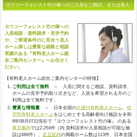
ヨウコーフォレスト竹の塚へのご入居をご検討、または老人
ホームをお探しの方へ（ご相談・お問い合わせ）
ヨウコーフォレスト竹の塚への
入
入居相談・資料請求・見学予約
や、ご希望条件のに見合う老人
ホーム探しは豊富な経験と相談
実績のある『有料老人ホーム総
合ご案内センター』へお任せく
ださい。
【有料老人ホーム総合ご案内センターの特徴】
ご利用は全て無料
～ 入居に関するご相談、資料請求、
ホームの見学予約取り次ぎなど、入居を希望される方のご
利用は全て無料です。
豊富な情報量
～ 日本全国の
介護付有料老人ホーム
、
住
宅型有料老人ホーム
をはじめとする高齢者向け施設を令和
8年08月07日現在で『ヨウコーフォレスト竹の塚』 のある
東京都内
では2,254件（内 資料請求や入居相談が可能な施
設は686件）、
足立区内
の掲載ホーム数は113件、日本全国