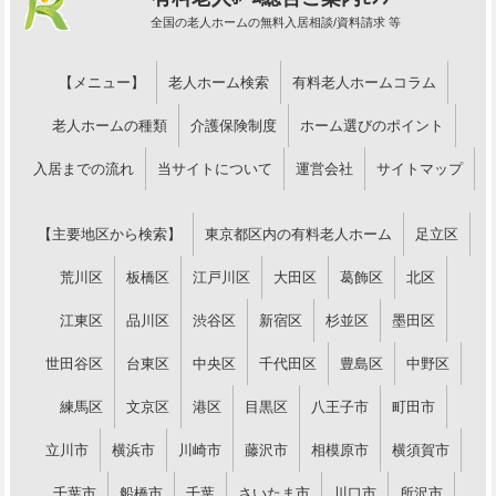
全国の老人ホームの無料入居相談/資料請求 等
【メニュー】
老人ホーム検索
有料老人ホームコラム
老人ホームの種類
介護保険制度
ホーム選びのポイント
入居までの流れ
当サイトについて
運営会社
サイトマップ
【主要地区から検索】
東京都区内の有料老人ホーム
足立区
荒川区
板橋区
江戸川区
大田区
葛飾区
北区
江東区
品川区
渋谷区
新宿区
杉並区
墨田区
世田谷区
台東区
中央区
千代田区
豊島区
中野区
練馬区
文京区
港区
目黒区
八王子市
町田市
立川市
横浜市
川崎市
藤沢市
相模原市
横須賀市
千葉市
船橋市
千葉
さいたま市
川口市
所沢市