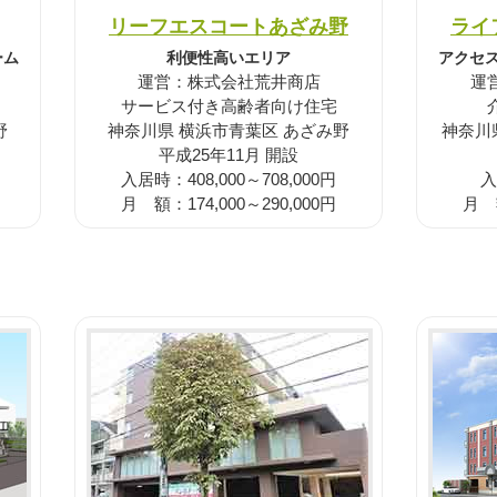
リーフエスコートあざみ野
ライ
ーム
利便性高いエリア
アクセ
運営：株式会社荒井商店
運
サービス付き高齢者向け住宅
野
神奈川県 横浜市青葉区 あざみ野
神奈川
平成25年11月 開設
入居時：408,000～708,000円
入
月 額：174,000～290,000円
月 額