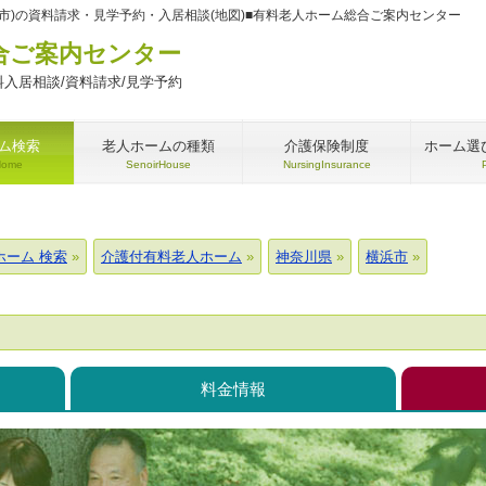
市)の資料請求・見学予約・入居相談(地図)■有料老人ホーム総合ご案内センター
合ご案内センター
入居相談/資料請求/見学予約
ム検索
老人ホームの種類
介護保険制度
ホーム選
Home
SenoirHouse
NursingInsurance
ホーム 検索
介護付有料老人ホーム
神奈川県
横浜市
料金情報