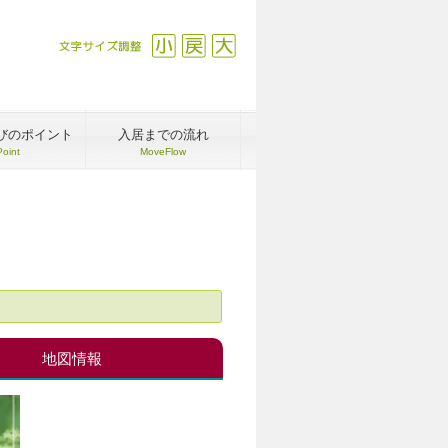
文字サイズ調整
縮小
戻す
拡大
びのポイント
入居までの流れ
Point
MoveFlow
地図情報