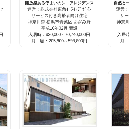
開放感ある佇まいのシニアレジデンス
自然と
ﾝ
運営：株式会社東急ｲｰﾗｲﾌﾃﾞｻﾞｲﾝ
運営：株
サービス付き高齢者向け住宅
サー
神奈川県 横浜市青葉区 あざみ野
神奈川
平成16年02月 開設
0円
入居時：930,000～70,740,000円
入居時：
月 額：205,800～598,800円
月 額