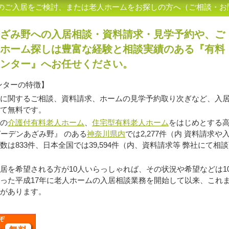
のご入居をご検討、または老人ホームをお探しの方へ（ご相談・お
ざみ野への入居相談・資料請求・見学予約や、ご
ホーム探しは豊富な経験と相談実績のある『有料
ンター』へお任せください。
ンターの特徴】
に関するご相談、資料請求、ホームの見学予約取り次ぎなど、入
て無料です。
の
介護付有料老人ホーム
、
住宅型有料老人ホーム
をはじめとする高
ガーデンあざみ野』 のある
神奈川県内
では2,277件（内 資料請求や
数は833件、日本全国では39,594件（内、資料請求等 弊社にて相談
を希望される方が10人いらっしゃれば、その状況や希望などは1
った平成17年に老人ホームの入居相談業務を開始して以来、これ
があります。