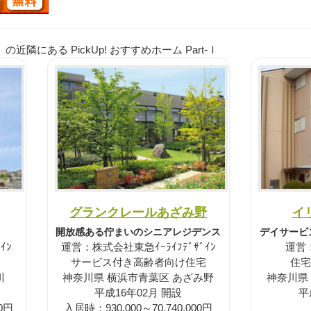
隣にある PickUp! おすすめホーム Part-Ⅰ
グランクレールあざみ野
イ
開放感ある佇まいのシニアレジデンス
デイサービ
ｲﾝ
運営：株式会社東急ｲｰﾗｲﾌﾃﾞｻﾞｲﾝ
運営
サービス付き高齢者向け住宅
住宅
川
神奈川県 横浜市青葉区 あざみ野
神奈川県
平成16年02月 開設
平
00円
入居時：930,000～70,740,000円