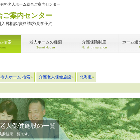
■有料老人ホーム総合ご案内センター
合ご案内センター
入居相談/資料請求/見学予約
ム検索
老人ホームの種類
介護保険制度
ホーム選
Home
SenoirHouse
NursingInsurance
料老人ホーム 検索
介護老人保健施設
北海道
老人保健施設の一覧
検索結果一覧です。