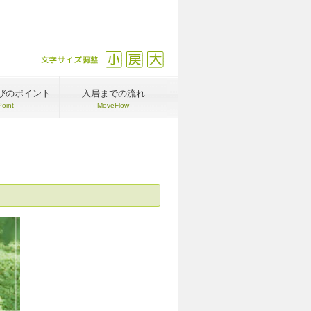
文字サイズ調整
縮小
戻す
拡大
びのポイント
入居までの流れ
Point
MoveFlow