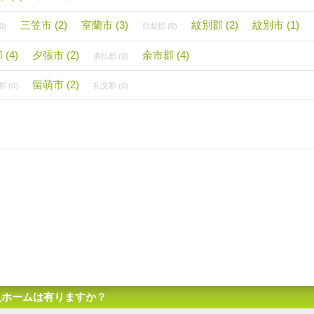
三笠市 (2)
室蘭市 (3)
紋別郡 (2)
紋別市 (1)
0)
目梨郡 (0)
(4)
夕張市 (2)
余市郡 (4)
勇払郡 (0)
留萌市 (2)
 (0)
礼文郡 (0)
人ホームは有りますか？