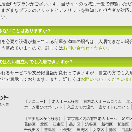
入居金0円プランがございます。当サイトの地域別一覧で御覧いただ
さまざまなプランのメリットとデメリットを熟知した担当者
が対応
さい。
きないことはありますか？
護を必要な設備が整っている部屋が満室の場合は、入居できない場
よう努めていますので、詳しくは
お問い合わせください。
ではない自立可でも入居できますか？
られるサービスや支給限度額が変わってきますが、自立の方でも入
などで表示しております。また、詳しくは
お問い合わせくださいま
ﾝﾀｰ
【メニュー】
老人ホーム検索
有料老人ホームコラム
老
求 等
ホーム選びのポイント
入居までの流れ
当サイトについて
【主要地区から検索】
東京都区内の有料老人ホーム
足立
葛飾区
北区
江東区
品川区
渋谷区
新宿区
杉並区
千代田区
豊島区
中野区
練馬区
文京区
港区
目黒