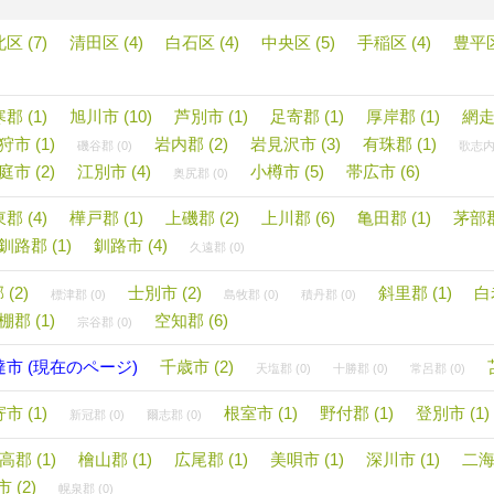
区 (7)
清田区 (4)
白石区 (4)
中央区 (5)
手稲区 (4)
豊平区
郡 (1)
旭川市 (10)
芦別市 (1)
足寄郡 (1)
厚岸郡 (1)
網走郡
狩市 (1)
岩内郡 (2)
岩見沢市 (3)
有珠郡 (1)
磯谷郡 (0)
歌志内市
庭市 (2)
江別市 (4)
小樽市 (5)
帯広市 (6)
奥尻郡 (0)
郡 (4)
樺戸郡 (1)
上磯郡 (2)
上川郡 (6)
亀田郡 (1)
茅部郡
釧路郡 (1)
釧路市 (4)
久遠郡 (0)
(2)
士別市 (2)
斜里郡 (1)
白
標津郡 (0)
島牧郡 (0)
積丹郡 (0)
棚郡 (1)
空知郡 (6)
宗谷郡 (0)
達市 (現在のページ)
千歳市 (2)
天塩郡 (0)
十勝郡 (0)
常呂郡 (0)
市 (1)
根室市 (1)
野付郡 (1)
登別市 (1)
新冠郡 (0)
爾志郡 (0)
高郡 (1)
檜山郡 (1)
広尾郡 (1)
美唄市 (1)
深川市 (1)
二海郡
 (2)
幌泉郡 (0)