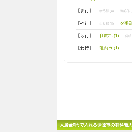
【ま行】
増毛郡 (0)
松前郡 (
【や行】
夕張郡 
山越郡 (0)
【ら行】
利尻郡 (1)
留萌郡
【わ行】
稚内市 (1)
入居金0円で入れる伊達市の有料老