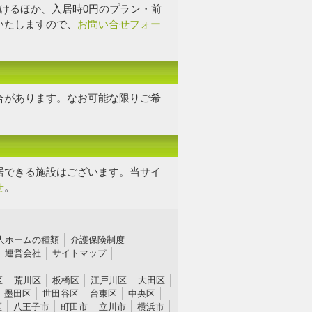
けるほか、入居時0円のプラン・前
いたしますので、
お問い合せフォー
合があります。なお可能な限り
ご希
居できる施設はございます。当サイ
せ
。
人ホームの種類
介護保険制度
運営会社
サイトマップ
区
荒川区
板橋区
江戸川区
大田区
墨田区
世田谷区
台東区
中央区
区
八王子市
町田市
立川市
横浜市