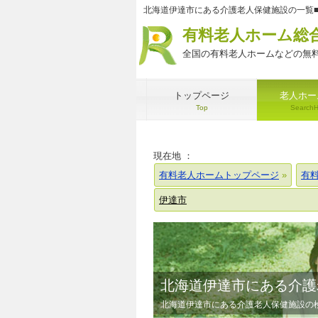
北海道伊達市にある介護老人保健施設の一覧
有料老人ホーム総
全国の有料老人ホームなどの無料
トップページ
老人ホー
Top
Search
現在地 ：
有料老人ホームトップページ
有
伊達市
北海道伊達市にある介護
北海道伊達市にある介護老人保健施設の