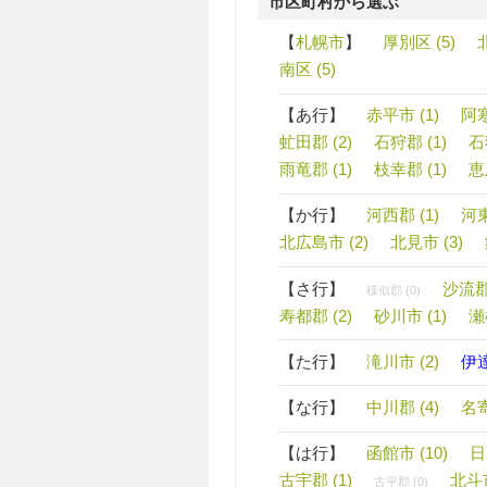
市区町村から選ぶ
【
札幌市
】
厚別区 (5)
北
南区 (5)
【あ行】
赤平市 (1)
阿寒
虻田郡 (2)
石狩郡 (1)
石
雨竜郡 (1)
枝幸郡 (1)
恵
【か行】
河西郡 (1)
河東
北広島市 (2)
北見市 (3)
【さ行】
沙流郡 
様似郡 (0)
寿都郡 (2)
砂川市 (1)
瀬
【た行】
滝川市 (2)
伊
【な行】
中川郡 (4)
名寄
【は行】
函館市 (10)
日
古宇郡 (1)
北斗市
古平郡 (0)