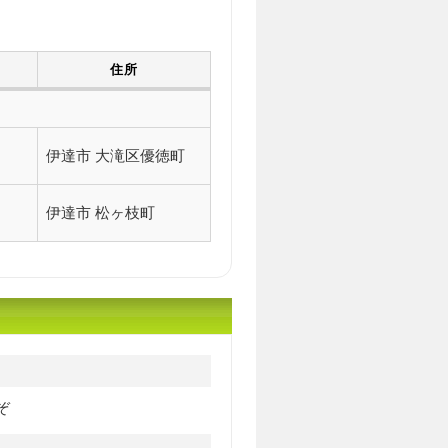
住所
伊達市 大滝区優徳町
伊達市 松ヶ枝町
ぞ