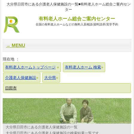
大分県日田市にある介護老人保健施設の一覧■有料老人ホーム総合ご案内セン
ター
有料老人ホーム総合ご案内センター
全国の有料老人ホームなどの無料入居相談/資料請求/見学予約
MENU
現在地 ：
有料老人ホームトップページ
有料老人ホーム 検索
介護老人保健施設
大分県
日田市
大分県日田市にある介護老人保健施設の一覧
大分県日田市にある介護老人保健施設の検索結果一覧です。