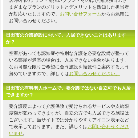
居時0円のプラン・前払いプラン・そのほか施設独自の
さ
まざまなプランのメリットとデメリットを熟知した担当者
が対応いたしますので、
お問い合せフォーム
からお気軽に
お問い合わせください。
日田市の介護施設において、入居できないことはあります
か？
空室があっても認知症や特別な介護を必要な設備が整って
いる部屋が満室の場合は、入居できない場合があります。
なお可能な限り
ご希望に合う施設を複数件
ご案内するよう
努めていますので、詳しくは
お問い合わせください。
日田市の有料老人ホームで、要介護ではない自立可でも入居
できますか？
要介護度によって介護保険で受けられるサービスや支給限
度額が変わってきますが、自立の方でも入居できる施設は
ございます。当サイトでは分かりやすくアイコン表示など
で表示しております。また、詳しくは
お問い合わせくださ
いませ
。