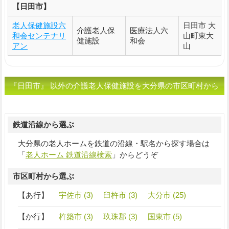
【日田市】
老人保健施設六
日田市 大
介護老人保
医療法人六
和会センテナリ
山町東大
健施設
和会
アン
山
『日田市』 以外の介護老人保健施設を大分県の市区町村から
選ぶ
鉄道沿線から選ぶ
大分県の老人ホームを鉄道の沿線・駅名から探す場合は
「
老人ホーム 鉄道沿線検索
」からどうぞ
市区町村から選ぶ
【あ行】
宇佐市 (3)
臼杵市 (3)
大分市 (25)
【か行】
杵築市 (3)
玖珠郡 (3)
国東市 (5)