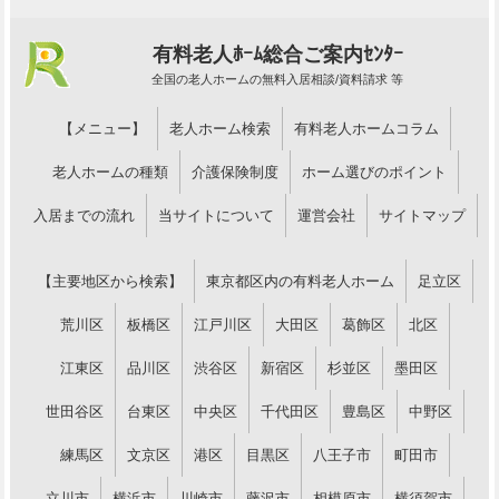
有料老人ﾎｰﾑ総合ご案内ｾﾝﾀｰ
全国の老人ホームの無料入居相談/資料請求 等
【メニュー】
老人ホーム検索
有料老人ホームコラム
老人ホームの種類
介護保険制度
ホーム選びのポイント
入居までの流れ
当サイトについて
運営会社
サイトマップ
【主要地区から検索】
東京都区内の有料老人ホーム
足立区
荒川区
板橋区
江戸川区
大田区
葛飾区
北区
江東区
品川区
渋谷区
新宿区
杉並区
墨田区
世田谷区
台東区
中央区
千代田区
豊島区
中野区
練馬区
文京区
港区
目黒区
八王子市
町田市
立川市
横浜市
川崎市
藤沢市
相模原市
横須賀市