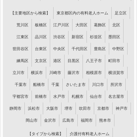
【主要地区から検索】
東京都区内の有料老人ホーム
足立区
荒川区
板橋区
江戸川区
大田区
葛飾区
北区
江東区
品川区
渋谷区
新宿区
杉並区
墨田区
世田谷区
台東区
中央区
千代田区
豊島区
中野区
練馬区
文京区
港区
目黒区
八王子市
町田市
立川市
横浜市
川崎市
藤沢市
相模原市
横須賀市
千葉市
船橋市
千葉
さいたま市
川口市
所沢市
宇都宮市
前橋市
水戸市
札幌市
仙台市
名古屋市
静岡市
浜松市
大阪市
堺市
吹田市
京都市
神戸市
岡山市
金沢市
広島市
福岡市
熊本市
【タイプから検索】
介護付有料老人ホーム