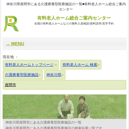
神奈川県座間市にある介護療養型医療施設の一覧■有料老人ホーム総合ご案内
センター
有料老人ホーム総合ご案内センター
全国の有料老人ホームなどの無料入居相談/資料請求/見学予約
MENU
現在地 ：
有料老人ホームトップページ
有料老人ホーム 検索
介護療養型医療施設
神奈川県
座間市
神奈川県座間市にある介護療養型医療施設の一覧
神奈川県座間市にある介護療養型医療施設の検索結果一覧です。