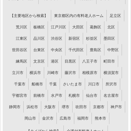
【主要地区から検索】
東京都区内の有料老人ホーム
足立区
荒川区
板橋区
江戸川区
大田区
葛飾区
北区
江東区
品川区
渋谷区
新宿区
杉並区
墨田区
世田谷区
台東区
中央区
千代田区
豊島区
中野区
練馬区
文京区
港区
目黒区
八王子市
町田市
立川市
横浜市
川崎市
藤沢市
相模原市
横須賀市
千葉市
船橋市
千葉
さいたま市
川口市
所沢市
宇都宮市
前橋市
水戸市
札幌市
仙台市
名古屋市
静岡市
浜松市
大阪市
堺市
吹田市
京都市
神戸市
岡山市
金沢市
広島市
福岡市
熊本市