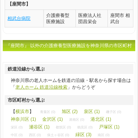
【座間市】
介護療養型
医療法人社
座間市 相
相武台病院
医療施設
団昌栄会
武台
『座間市』 以外の介護療養型医療施設を神奈川県の市区町村
から選ぶ
鉄道沿線から選ぶ
神奈川県の老人ホームを鉄道の沿線・駅名から探す場合は
「
老人ホーム 鉄道沿線検索
」からどうぞ
市区町村から選ぶ
【
横浜市
】
旭区 (2)
泉区 (1)
青葉区 (0)
磯子区 (0)
神奈川区 (1)
金沢区 (1)
港北区 (1)
港南区 (0)
瀬谷区 (1)
戸塚区 (1)
栄区 (0)
都筑区 (0)
鶴見区 (0)
緑区 (3)
中区 (0)
西区 (0)
保土ヶ谷区 (0)
南区 (0)