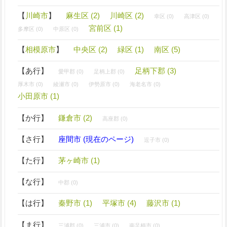
【
川崎市
】
麻生区 (2)
川崎区 (2)
幸区 (0)
高津区 (0)
宮前区 (1)
多摩区 (0)
中原区 (0)
【
相模原市
】
中央区 (2)
緑区 (1)
南区 (5)
【あ行】
足柄下郡 (3)
愛甲郡 (0)
足柄上郡 (0)
厚木市 (0)
綾瀬市 (0)
伊勢原市 (0)
海老名市 (0)
小田原市 (1)
【か行】
鎌倉市 (2)
高座郡 (0)
【さ行】
座間市 (現在のページ)
逗子市 (0)
【た行】
茅ヶ崎市 (1)
【な行】
中郡 (0)
【は行】
秦野市 (1)
平塚市 (4)
藤沢市 (1)
【ま行】
三浦郡 (0)
三浦市 (0)
南足柄市 (0)