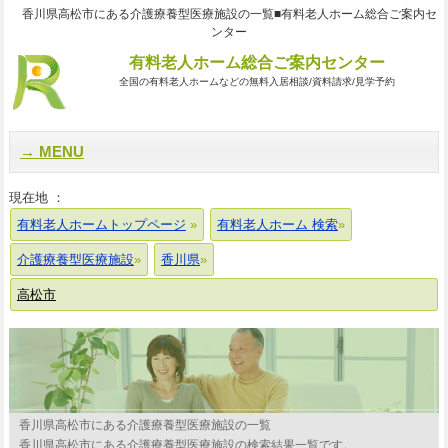
香川県高松市にある介護療養型医療施設の一覧■有料老人ホーム総合ご案内セ
ンター
有料老人ホーム総合ご案内センター
全国の有料老人ホームなどの無料入居相談/資料請求/見学予約
MENU
現在地 ：
有料老人ホームトップページ
有料老人ホーム 検索
介護療養型医療施設
香川県
高松市
香川県高松市にある介護療養型医療施設の一覧
香川県高松市にある介護療養型医療施設の検索結果一覧です。