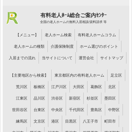
有料老人ﾎｰﾑ総合ご案内ｾﾝﾀｰ
全国の老人ホームの無料入居相談/資料請求 等
【メニュー】
老人ホーム検索
有料老人ホームコラム
老人ホームの種類
介護保険制度
ホーム選びのポイント
入居までの流れ
当サイトについて
運営会社
サイトマップ
【主要地区から検索】
東京都区内の有料老人ホーム
足立区
荒川区
板橋区
江戸川区
大田区
葛飾区
北区
江東区
品川区
渋谷区
新宿区
杉並区
墨田区
世田谷区
台東区
中央区
千代田区
豊島区
中野区
練馬区
文京区
港区
目黒区
八王子市
町田市