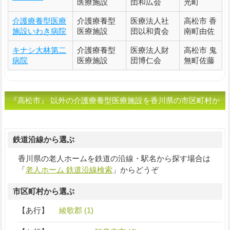
医療施設
団和広会
光町
介護療養型医療
介護療養型
医療法人社
高松市 香
施設いわき病院
医療施設
団以和貴会
南町由佐
キナシ大林第二
介護療養型
医療法人財
高松市 鬼
病院
医療施設
団博仁会
無町佐藤
『高松市』 以外の介護療養型医療施設を香川県の市区町村か
ら選ぶ
鉄道沿線から選ぶ
香川県の老人ホームを鉄道の沿線・駅名から探す場合は
「
老人ホーム 鉄道沿線検索
」からどうぞ
市区町村から選ぶ
【あ行】
綾歌郡 (1)