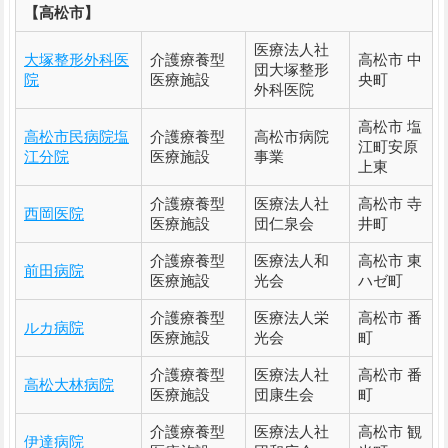
【高松市】
医療法人社
大塚整形外科医
介護療養型
高松市 中
団大塚整形
院
医療施設
央町
外科医院
高松市 塩
高松市民病院塩
介護療養型
高松市病院
江町安原
江分院
医療施設
事業
上東
介護療養型
医療法人社
高松市 寺
西岡医院
医療施設
団仁泉会
井町
介護療養型
医療法人和
高松市 東
前田病院
医療施設
光会
ハゼ町
介護療養型
医療法人栄
高松市 番
ルカ病院
医療施設
光会
町
介護療養型
医療法人社
高松市 番
高松大林病院
医療施設
団康生会
町
介護療養型
医療法人社
高松市 観
伊達病院