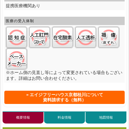
提携医療機関あり
医療の受入体制
認知症:○
ストーマ(人工肛門):○
在宅酸素:○
人工透析:○
褥瘡
ペースメーカ:○
※ホーム側の見直し等によって変更されている場合もござい
ます。詳細はお問い合わせください。
エイジフリーハウス京都桂川について
資料請求する（無料）
概要情報
料金情報
地図情報