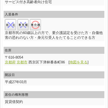
サービス付き高齢者向け住宅
入居条件
自立:×/要支援:×/要介護:○
京都市民の60歳以上の方で、要介護認定を受けた方・自傷他
害の恐れのない方・身元引受人をたてることのできる方
住所
〒
616-8054
京都府
京都市
西京区下津林番条町86
[
地図を見る
]
開設日
平成27年03月
居住の権利形態
賃貸借契約