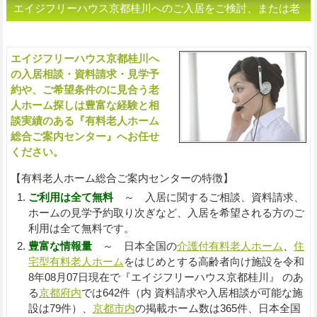
エイジフリーハウス京都桂川へのご入居をご検討、または老
人ホームをお探しの方へ（ご相談・お問い合わせ）
エイジフリーハウス京都桂川へ
入
の入居相談・資料請求・見学予
約や、ご希望条件のに見合う老
人ホーム探しは豊富な経験と相
談実績のある『有料老人ホーム
総合ご案内センター』へお任せ
ください。
【有料老人ホーム総合ご案内センターの特徴】
ご利用は全て無料
～ 入居に関するご相談、資料請求、
ホームの見学予約取り次ぎなど、入居を希望される方のご
利用は全て無料です。
豊富な情報量
～ 日本全国の
介護付有料老人ホーム
、
住
宅型有料老人ホーム
をはじめとする高齢者向け施設を令和
8年08月07日現在で『エイジフリーハウス京都桂川』 のあ
る
京都府内
では642件（内 資料請求や入居相談が可能な施
設は79件）、
京都市内
の掲載ホーム数は365件、日本全国