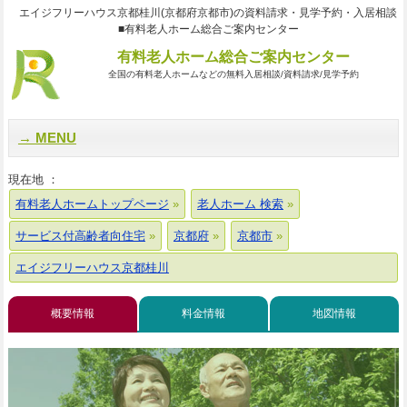
エイジフリーハウス京都桂川(京都府京都市)の資料請求・見学予約・入居相談
■有料老人ホーム総合ご案内センター
有料老人ホーム総合ご案内センター
全国の有料老人ホームなどの無料入居相談/資料請求/見学予約
MENU
現在地 ：
有料老人ホームトップページ
老人ホーム 検索
サービス付高齢者向住宅
京都府
京都市
エイジフリーハウス京都桂川
概要情報
料金情報
地図情報