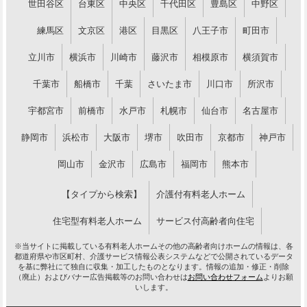
世田谷区
台東区
中央区
千代田区
豊島区
中野区
練馬区
文京区
港区
目黒区
八王子市
町田市
立川市
横浜市
川崎市
藤沢市
相模原市
横須賀市
千葉市
船橋市
千葉
さいたま市
川口市
所沢市
宇都宮市
前橋市
水戸市
札幌市
仙台市
名古屋市
静岡市
浜松市
大阪市
堺市
吹田市
京都市
神戸市
岡山市
金沢市
広島市
福岡市
熊本市
【タイプから検索】
介護付有料老人ホーム
住宅型有料老人ホーム
サービス付高齢者向住宅
※当サイトに掲載している有料老人ホームその他の高齢者向けホームの情報は、各
都道府県や市区町村、介護サービス情報公表システムなどで公開されているデータ
を基に弊社にて独自に収集・加工したものとなります。情報の追加・修正・削除
（廃止）およびバナー広告掲載等のお問い合わせは
お問い合わせフォーム
よりお願
いします。