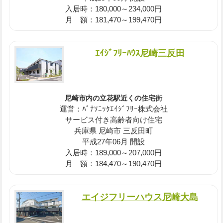
入居時：180,000～234,000円
月 額：181,470～199,470円
ｴｲｼﾞﾌﾘｰﾊｳｽ尼崎三反田
尼崎市内の立花駅近くの住宅街
運営：ﾊﾟﾅｿﾆｯｸｴｲｼﾞﾌﾘｰ株式会社
サービス付き高齢者向け住宅
兵庫県 尼崎市 三反田町
平成27年06月 開設
入居時：189,000～207,000円
月 額：184,470～190,470円
エイジフリーハウス尼崎大島