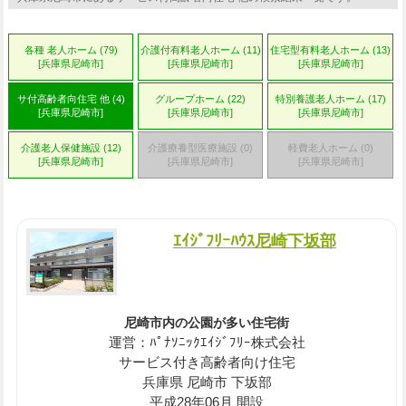
各種 老人ホーム (79)
介護付有料老人ホーム (11)
住宅型有料老人ホーム (13)
[兵庫県尼崎市]
[兵庫県尼崎市]
[兵庫県尼崎市]
サ付高齢者向住宅 他 (4)
グループホーム (22)
特別養護老人ホーム (17)
[兵庫県尼崎市]
[兵庫県尼崎市]
[兵庫県尼崎市]
介護老人保健施設 (12)
介護療養型医療施設 (0)
軽費老人ホーム (0)
[兵庫県尼崎市]
[兵庫県尼崎市]
[兵庫県尼崎市]
ｴｲｼﾞﾌﾘｰﾊｳｽ尼崎下坂部
尼崎市内の公園が多い住宅街
運営：ﾊﾟﾅｿﾆｯｸｴｲｼﾞﾌﾘｰ株式会社
サービス付き高齢者向け住宅
兵庫県 尼崎市 下坂部
平成28年06月 開設