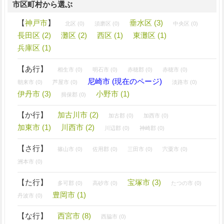
市区町村から選ぶ
【
神戸市
】
垂水区 (3)
北区 (0)
須磨区 (0)
中央区 (0)
長田区 (2)
灘区 (2)
西区 (1)
東灘区 (1)
兵庫区 (1)
【あ行】
相生市 (0)
明石市 (0)
赤穂郡 (0)
赤穂市 (0)
尼崎市 (現在のページ)
朝来市 (0)
芦屋市 (0)
淡路市 (0)
伊丹市 (3)
小野市 (1)
揖保郡 (0)
【か行】
加古川市 (2)
加古郡 (0)
加西市 (0)
加東市 (1)
川西市 (2)
川辺郡 (0)
神崎郡 (0)
【さ行】
篠山市 (0)
佐用郡 (0)
三田市 (0)
宍粟市 (0)
洲本市 (0)
【た行】
宝塚市 (3)
多可郡 (0)
高砂市 (0)
たつの市 (0)
豊岡市 (1)
丹波市 (0)
【な行】
西宮市 (8)
西脇市 (0)