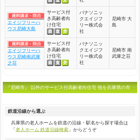
サービス付
パナソニッ
き高齢者向
クエイジフ
尼崎市 大
エイジフリーハ
け住宅
リー株式会
島
ウス尼崎大島
社
サービス付
パナソニッ
き高齢者向
クエイジフ
尼崎市 南
エイジフリーハ
け住宅
リー株式会
武庫之荘
ウス尼崎南武庫
社
之荘
『尼崎市』 以外のサービス付高齢者向住宅 他を兵庫県の市
区町村から選ぶ
鉄道沿線から選ぶ
兵庫県の老人ホームを鉄道の沿線・駅名から探す場合は
「
老人ホーム 鉄道沿線検索
」からどうぞ