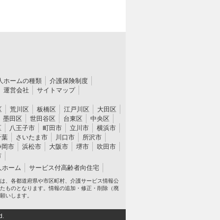
人ホームの種類
介護保険制度
運営会社
サイトマップ
区
荒川区
板橋区
江戸川区
大田区
墨田区
世田谷区
台東区
中央区
区
八王子市
町田市
立川市
横浜市
千葉
さいたま市
川口市
所沢市
静岡市
浜松市
大阪市
堺市
吹田市
市
人ホーム
サービス付高齢者向住宅
は、各都道府県や市区町村、介護サービス情報公
たものとなります。情報の追加・修正・削除（廃
願いします。
d.