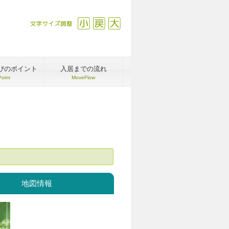
文字サイズ調整
縮小
戻す
拡大
びのポイント
入居までの流れ
Point
MoveFlow
地図情報