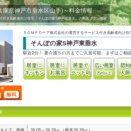
兵庫県神戸市垂水区山手)～料金情報
ス付き高齢者向け住宅『そんぽの家S神戸東垂水』の料金プラン情報
ＳＯＭＰＯケア株式会社の運営するサービス付き高齢者向け住
そんぽの家S神戸東垂水
駅近2分！ 要介護５の方までご入居可能、まずはご相
居室にキッチンあり
居室に風呂あり
ペット飼育可
居室25
報
26.05～26.28㎡（最多26.28㎡）
タイプ、面積