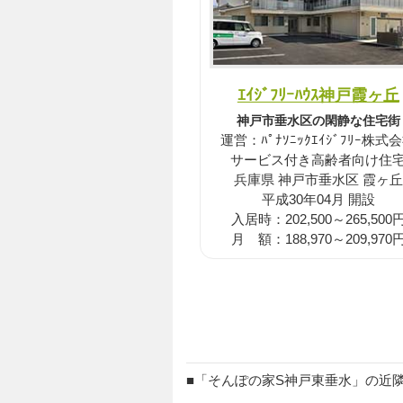
ｴｲｼﾞﾌﾘｰﾊｳｽ神戸霞ヶ丘
神戸市垂水区の閑静な住宅街
運営：ﾊﾟﾅｿﾆｯｸｴｲｼﾞﾌﾘｰ株式
サービス付き高齢者向け住
兵庫県 神戸市垂水区 霞ヶ丘
平成30年04月 開設
入居時：202,500～265,500
月 額：188,970～209,970
■「そんぽの家S神戸東垂水」の近隣に