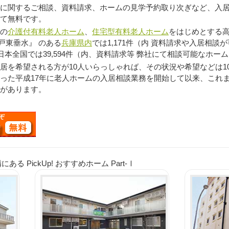
に関するご相談、資料請求、ホームの見学予約取り次ぎなど、入
て無料です。
の
介護付有料老人ホーム
、
住宅型有料老人ホーム
をはじめとする高
戸東垂水』 のある
兵庫県内
では1,171件（内 資料請求や入居相談
日本全国では39,594件（内、資料請求等 弊社にて相談可能なホーム
を希望される方が10人いらっしゃれば、その状況や希望などは1
った平成17年に老人ホームの入居相談業務を開始して以来、これ
があります。
 PickUp! おすすめホーム Part-Ⅰ