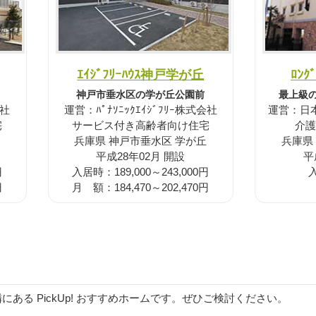
ｴｲｼﾞﾌﾘｰﾊｳｽ神戸学が丘
ﾛﾝｸ
神戸市垂水区の学が丘公園前
最上級
会社
運営：ﾊﾟﾅｿﾆｯｸｴｲｼﾞﾌﾘｰ株式会社
運営：日
宅
サービス付き高齢者向け住宅
介護
兵庫県 神戸市垂水区 学が丘
兵庫県
平成28年02月 開設
平
円
入居時：189,000～243,000円
円
月 額：184,470～202,470円
ある PickUp! おすすめホームです。ぜひご検討ください。