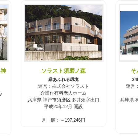
ソラスト須磨ノ森
み神
そ
緑あふれる環境
2
運営：株式会社ソラスト
運営
介護付有料老人ホーム
ｱ
兵庫県 神戸市須磨区 多井畑字出口
兵庫県 
平成20年12月 開設
月 額：～197,246円