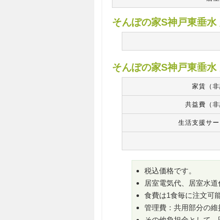
そんぽの家S神戸東垂水
そんぽの家S神戸東垂水
家賃（非
共益費（非
生活支援サー
税込価格です。
居室電気代、居室水道
食費は1食毎に注文可能で
管理費：共用部分の維
その他負担金として、