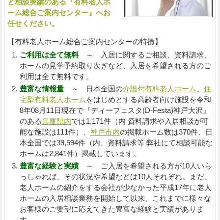
と相談実績のある『有料老人ホ
ーム総合ご案内センター』へお
任せください。
【有料老人ホーム総合ご案内センターの特徴】
ご利用は全て無料
～ 入居に関するご相談、資料請求、
ホームの見学予約取り次ぎなど、入居を希望される方のご
利用は全て無料です。
豊富な情報量
～ 日本全国の
介護付有料老人ホーム
、
住
宅型有料老人ホーム
をはじめとする高齢者向け施設を令和
8年08月11日現在で『ディーフェスタ(D-Festa)神戸大沢』
のある
兵庫県内
では1,171件（内 資料請求や入居相談が可
能な施設は111件）、
神戸市内
の掲載ホーム数は370件、日
本全国では39,594件（内、資料請求等 弊社にて相談可能な
ホームは2,841件）掲載しています。
豊富な経験と実績
～ ご入居を希望される方が10人いら
っしゃれば、その状況や希望などは10人それぞれ。まだ、
老人ホームの紹介をする会社が少なかった平成17年に老人
ホームの入居相談業務を開始して以来、これまでに様々な
お客様のご要望に応えてきた豊富な経験と実績がありま
す。