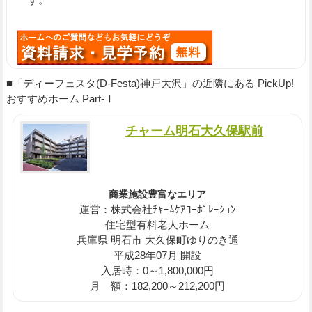
■「ディーフェスタ(D-Festa)神戸大沢」の近隣にある PickUp!
おすすめホーム Part-Ⅰ
チャーム明石大久保駅前
商業施設豊富なエリア
運営：株式会社ﾁｬｰﾑｹｱｺｰﾎﾟﾚｰｼｮﾝ
住宅型有料老人ホーム
兵庫県 明石市 大久保町ゆりのき通
平成28年07月 開設
入居時：0～1,800,000円
月 額：182,200～212,200円