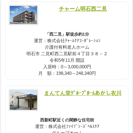
チャーム明石西二見
「西二見」駅徒歩約1分
運営：株式会社ﾁｬｰﾑｹｱｺｰﾎﾟﾚｰｼｮﾝ
介護付有料老人ホーム
明石市 二見町西二見駅前４丁目３８－２
令和5年11月 開設
入居時：0～3,000,000円
月 額：198,340～248,340円
まんてん堂ｸﾞﾙｰﾌﾟﾎｰﾑあかし衣川
西新町駅近くの閑静な住宅街
運営：株式会社ﾌｧｲﾌﾞｼｰｽﾞﾍﾙｽｹｱ
グループホーム