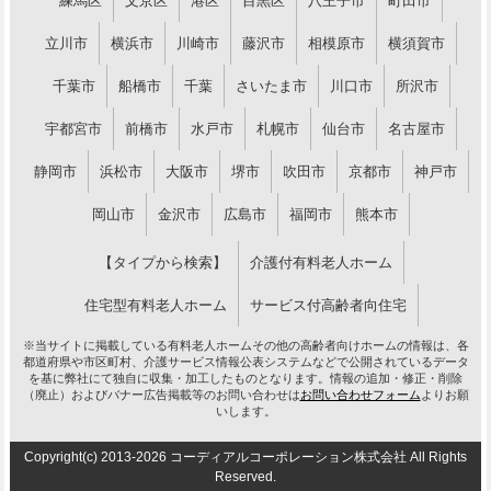
練馬区
文京区
港区
目黒区
八王子市
町田市
立川市
横浜市
川崎市
藤沢市
相模原市
横須賀市
千葉市
船橋市
千葉
さいたま市
川口市
所沢市
宇都宮市
前橋市
水戸市
札幌市
仙台市
名古屋市
静岡市
浜松市
大阪市
堺市
吹田市
京都市
神戸市
岡山市
金沢市
広島市
福岡市
熊本市
【タイプから検索】
介護付有料老人ホーム
住宅型有料老人ホーム
サービス付高齢者向住宅
※当サイトに掲載している有料老人ホームその他の高齢者向けホームの情報は、各
都道府県や市区町村、介護サービス情報公表システムなどで公開されているデータ
を基に弊社にて独自に収集・加工したものとなります。情報の追加・修正・削除
（廃止）およびバナー広告掲載等のお問い合わせは
お問い合わせフォーム
よりお願
いします。
Copyright(c) 2013-2026 コーディアルコーポレーション株式会社 All Rights
Reserved.