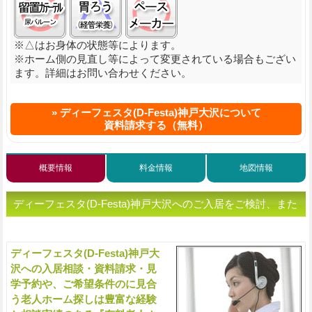
※△はお身体の状態等によります。
※ホーム側の見直し等によって変更されている場合もござい
ます。詳細はお問い合わせください。
ディーフェスタ(D-Festa)神戸大沢について
資料請求する（無料）
概要情報
料金情報
地図情報
ディーフェスタ(D-Festa)神戸大沢へのご入居をご検討、また
は老人ホームをお探しの方へ（ご相談・お問い合わせ）
ディーフェスタ(D-Festa)神戸大
入
沢への入居相談・資料請求・見
学予約や、ご希望条件のに見合
う老人ホーム探しは豊富な経験