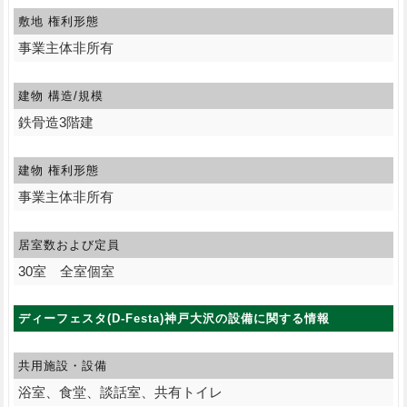
敷地 権利形態
事業主体非所有
建物 構造/規模
鉄骨造3階建
建物 権利形態
事業主体非所有
居室数および定員
30室 全室個室
ディーフェスタ(D-Festa)神戸大沢の設備に関する情報
共用施設・設備
浴室、食堂、談話室、共有トイレ