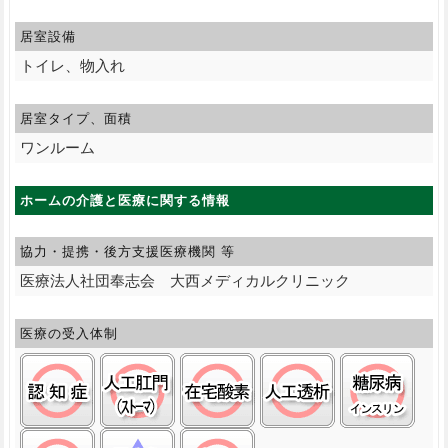
居室設備
トイレ、物入れ
居室タイプ、面積
ワンルーム
ホームの介護と医療に関する情報
協力・提携・後方支援
医療機関 等
医療法人社団奉志会 大西メディカルクリニック
医療の受入体制
認知症:○
ストーマ(人工肛門):○
在宅酸素:○
人工透析:○
糖尿
留置カテーテル(尿バルーン):○
経管栄養(胃ろう):△
ペースメーカ:○