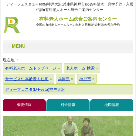
ディーフェスタ(D-Festa)神戸大沢(兵庫県神戸市)の資料請求・見学予約・入居
相談■有料老人ホーム総合ご案内センター
有料老人ホーム総合ご案内センター
全国の有料老人ホームなどの無料入居相談/資料請求/見学予約
MENU
現在地 ：
有料老人ホームトップページ
老人ホーム 検索
サービス付高齢者向住宅
兵庫県
神戸市
ディーフェスタ(D-Festa)神戸大沢
概要情報
料金情報
地図情報