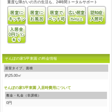
重度な障がいの方の生活も、24時間トータルサポート
居室にキッチンあり
居室に風呂あり
ペット飼育可
居室25㎡以上
認
入居金0円プランあり
そんぽの家S甲東園 の料金情報
居室タイプ、面積
約25.00㎡
そんぽの家S甲東園 入居時費用について
敷金・礼金（非課税）
0円