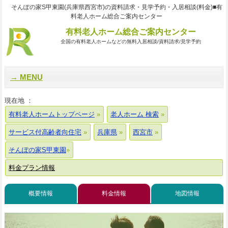
そんぽの家S甲東園(兵庫県西宮市)の資料請求・見学予約・入居相談(料金)■有
料老人ホーム総合ご案内センター
有料老人ホーム総合ご案内センター
全国の有料老人ホームなどの無料入居相談/資料請求/見学予約
MENU
現在地 ：
有料老人ホームトップページ
老人ホーム 検索
サービス付高齢者向住宅
兵庫県
西宮市
そんぽの家S甲東園
料金プラン情報
概要情報
料金情報
地図情報