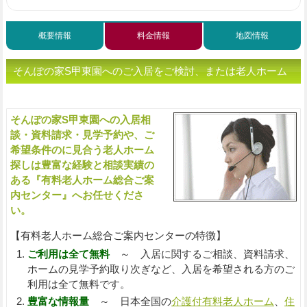
概要情報
料金情報
地図情報
そんぽの家S甲東園へのご入居をご検討、または老人ホーム
をお探しの方へ（ご相談・お問い合わせ）
そんぽの家S甲東園への入居相
入
談・資料請求・見学予約や、ご
希望条件のに見合う老人ホーム
探しは豊富な経験と相談実績の
ある『有料老人ホーム総合ご案
内センター』へお任せくださ
い。
【有料老人ホーム総合ご案内センターの特徴】
ご利用は全て無料
～ 入居に関するご相談、資料請求、
ホームの見学予約取り次ぎなど、入居を希望される方のご
利用は全て無料です。
豊富な情報量
～ 日本全国の
介護付有料老人ホーム
、
住