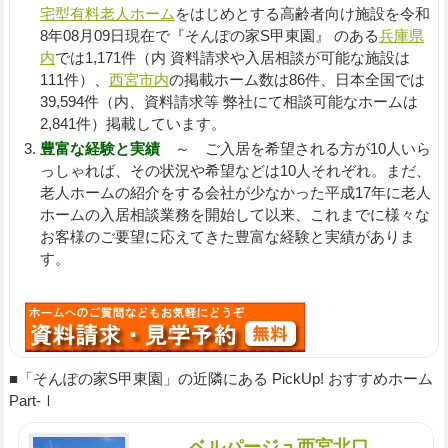
宅型有料老人ホーム
をはじめとする高齢者向け施設を令和
8年08月09日現在で『そんぽの家S甲東園』 のある
兵庫県
内
では1,171件（内 資料請求や入居相談が可能な施設は
111件）、
西宮市内
の掲載ホーム数は86件、日本全国では
39,594件（内、資料請求等 弊社にて相談可能なホームは
2,841件）掲載しています。
豊富な経験と実績
～ ご入居を希望される方が10人いら
っしゃれば、その状況や希望などは10人それぞれ。まだ、
老人ホームの紹介をする会社が少なかった平成17年に老人
ホームの入居相談業務を開始して以来、これまでに様々な
お客様のご要望に応えてきた豊富な経験と実績がありま
す。
■「そんぽの家S甲東園」の近隣にある PickUp! おすすめホーム
Part-Ⅰ
ベルパージュ西宮北口