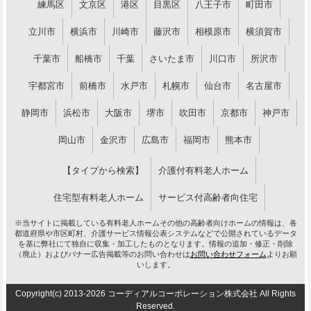
練馬区
文京区
港区
目黒区
八王子市
町田市
立川市
横浜市
川崎市
藤沢市
相模原市
横須賀市
千葉市
船橋市
千葉
さいたま市
川口市
所沢市
宇都宮市
前橋市
水戸市
札幌市
仙台市
名古屋市
静岡市
浜松市
大阪市
堺市
吹田市
京都市
神戸市
岡山市
金沢市
広島市
福岡市
熊本市
【タイプから検索】
介護付有料老人ホーム
住宅型有料老人ホーム
サービス付高齢者向住宅
※当サイトに掲載している有料老人ホームその他の高齢者向けホームの情報は、各
都道府県や市区町村、介護サービス情報公表システムなどで公開されているデータ
を基に弊社にて独自に収集・加工したものとなります。情報の追加・修正・削除
（廃止）およびバナー広告掲載等のお問い合わせは
お問い合わせフォーム
よりお願
いします。
Copyright(c) 2013-2026 コーディアルコーポレーション株式会社 All Rights
Reserved.