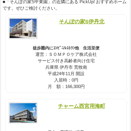
■「そんぽの家S甲東園」の近隣にある PickUp! おすすめホーム
です。ぜひご検討ください。
そんぽの家S伊丹北
徒歩圏内にｺﾝﾋﾞﾆ/ﾚｽﾄﾗﾝ他 生活至便
運営：ＳＯＭＰＯケア株式会社
サービス付き高齢者向け住宅
兵庫県 伊丹市 荒牧南
平成24年11月 開設
入居時：0円
月 額：166,300円
チャーム西宮用海町