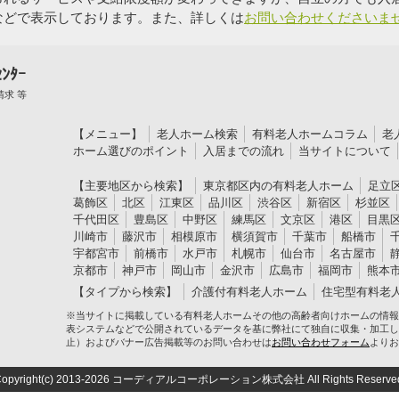
などで表示しております。また、詳しくは
お問い合わせくださいま
ﾝﾀｰ
求 等
【メニュー】
老人ホーム検索
有料老人ホームコラム
老
ホーム選びのポイント
入居までの流れ
当サイトについて
【主要地区から検索】
東京都区内の有料老人ホーム
足立
葛飾区
北区
江東区
品川区
渋谷区
新宿区
杉並区
千代田区
豊島区
中野区
練馬区
文京区
港区
目黒
川崎市
藤沢市
相模原市
横須賀市
千葉市
船橋市
宇都宮市
前橋市
水戸市
札幌市
仙台市
名古屋市
京都市
神戸市
岡山市
金沢市
広島市
福岡市
熊本
【タイプから検索】
介護付有料老人ホーム
住宅型有料老
※当サイトに掲載している有料老人ホームその他の高齢者向けホームの情報
表システムなどで公開されているデータを基に弊社にて独自に収集・加工し
止）およびバナー広告掲載等のお問い合わせは
お問い合わせフォーム
よりお
opyright(c) 2013-2026 コーディアルコーポレーション株式会社 All Rights Reserve