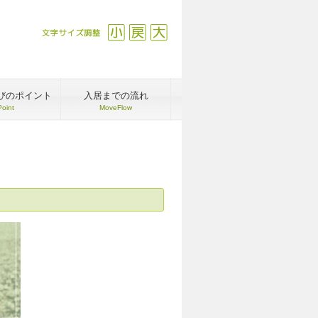
文字サイズ調整
縮小
戻す
拡大
びのポイント
入居までの流れ
Point
MoveFlow