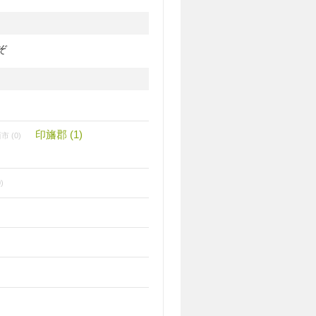
ぞ
印旛郡 (1)
市 (0)
)