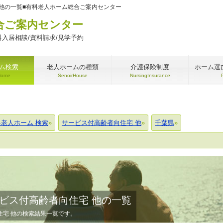
他の一覧■有料老人ホーム総合ご案内センター
合ご案内センター
入居相談/資料請求/見学予約
ム検索
老人ホームの種類
介護保険制度
ホーム選
Home
SenoirHouse
NursingInsurance
料老人ホーム 検索
サービス付高齢者向住宅 他
千葉県
ビス付高齢者向住宅 他の一覧
住宅 他の検索結果一覧です。