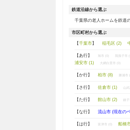
鉄道沿線から選ぶ
千葉県の老人ホームを鉄道
市区町村から選ぶ
【
千葉市
】
稲毛区 (2)
【あ行】
旭市 (0)
我孫子市 (
浦安市 (1)
大網白里市 (0)
【か行】
柏市 (8)
勝浦市 (
【さ行】
佐倉市 (1)
山武郡
【た行】
館山市 (2)
銚子市
【な行】
流山市 (現在の
【は行】
船橋市 
富津市 (0)