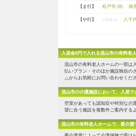
【ま行】
松戸市 (8)
南房
【や行】
八千代市
八街市 (0)
入居金0円で入れる流山市の有料老
流山市の有料老人ホームの一部は
払いプラン・そのほか施設独自の
ム
からお気軽にお問い合わせくだ
流山市の介護施設において、入居で
空室があっても認知症や特別な介
望に合う施設を複数件
ご案内する
流山市の有料老人ホームで、要介護
要介護度によって介護保険で受け