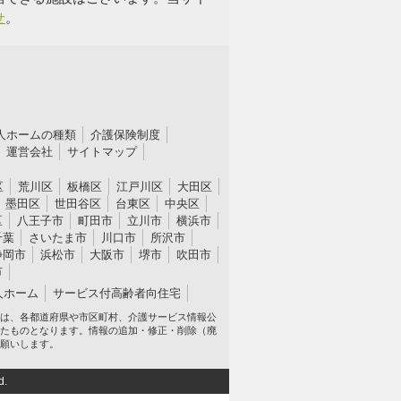
せ
。
人ホームの種類
介護保険制度
運営会社
サイトマップ
区
荒川区
板橋区
江戸川区
大田区
墨田区
世田谷区
台東区
中央区
区
八王子市
町田市
立川市
横浜市
千葉
さいたま市
川口市
所沢市
静岡市
浜松市
大阪市
堺市
吹田市
市
人ホーム
サービス付高齢者向住宅
は、各都道府県や市区町村、介護サービス情報公
たものとなります。情報の追加・修正・削除（廃
願いします。
d.