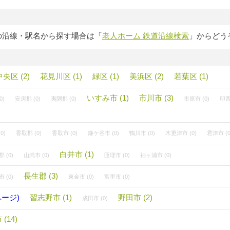
の沿線・駅名から探す場合は「
老人ホーム 鉄道沿線検索
」からどう
中央区 (2)
花見川区 (1)
緑区 (1)
美浜区 (2)
若葉区 (1)
いすみ市 (1)
市川市 (3)
0)
安房郡 (0)
夷隅郡 (0)
市原市 (0)
印西
0)
香取郡 (0)
香取市 (0)
鎌ケ谷市 (0)
鴨川市 (0)
木更津市 (0)
君津市 (0
白井市 (1)
 (0)
山武市 (0)
匝瑳市 (0)
袖ヶ浦市 (0)
長生郡 (3)
 (0)
東金市 (0)
富里市 (0)
ページ)
習志野市 (1)
野田市 (2)
成田市 (0)
(14)