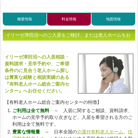
概要情報
料金情報
地図情報
イリーゼ津田沼へのご入居をご検討、または老人ホームをお
探しの方へ（ご相談・お問い合わせ）
イリーゼ津田沼への入居相談・
入
資料請求・見学予約や、ご希望
条件のに見合う老人ホーム探し
は豊富な経験と相談実績のある
『有料老人ホーム総合ご案内セ
ンター』へお任せください。
【有料老人ホーム総合ご案内センターの特徴】
ご利用は全て無料
～ 入居に関するご相談、資料請求、
ホームの見学予約取り次ぎなど、入居を希望される方のご
利用は全て無料です。
豊富な情報量
～ 日本全国の
介護付有料老人ホーム
、
住