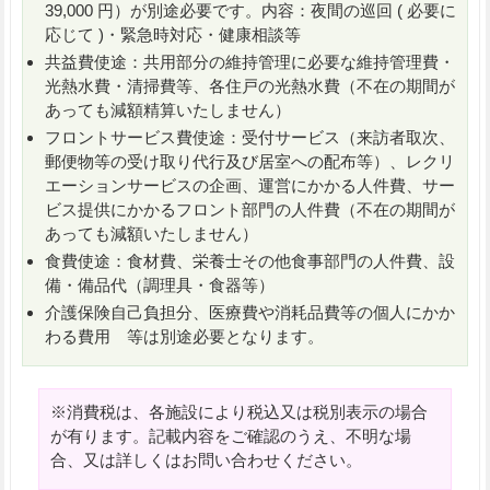
39,000 円）が別途必要です。内容：夜間の巡回 ( 必要に
応じて )・緊急時対応・健康相談等
共益費使途：共用部分の維持管理に必要な維持管理費・
光熱水費・清掃費等、各住戸の光熱水費（不在の期間が
あっても減額精算いたしません）
フロントサービス費使途：受付サービス（来訪者取次、
郵便物等の受け取り代行及び居室への配布等）、レクリ
エーションサービスの企画、運営にかかる人件費、サー
ビス提供にかかるフロント部門の人件費（不在の期間が
あっても減額いたしません）
食費使途：食材費、栄養士その他食事部門の人件費、設
備・備品代（調理具・食器等）
介護保険自己負担分、医療費や消耗品費等の個人にかか
わる費用 等は別途必要となります。
※消費税は、各施設により税込又は税別表示の場合
が有ります。記載内容をご確認のうえ、不明な場
合、又は詳しくはお問い合わせください。