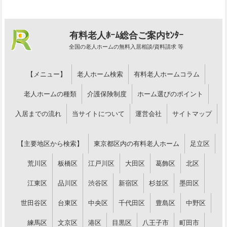
有料老人ﾎｰﾑ総合ご案内ｾﾝﾀｰ
全国の老人ホームの無料入居相談/資料請求 等
【メニュー】
老人ホーム検索
有料老人ホームコラム
老人ホームの種類
介護保険制度
ホーム選びのポイント
入居までの流れ
当サイトについて
運営会社
サイトマップ
【主要地区から検索】
東京都区内の有料老人ホーム
足立区
荒川区
板橋区
江戸川区
大田区
葛飾区
北区
江東区
品川区
渋谷区
新宿区
杉並区
墨田区
世田谷区
台東区
中央区
千代田区
豊島区
中野区
練馬区
文京区
港区
目黒区
八王子市
町田市