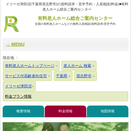
イリーゼ津田沼(千葉県習志野市)の資料請求・見学予約・入居相談(料金)■有料
老人ホーム総合ご案内センター
有料老人ホーム総合ご案内センター
全国の有料老人ホームなどの無料入居相談/資料請求/見学予約
MENU
現在地 ：
有料老人ホームトップページ
老人ホーム 検索
サービス付高齢者向住宅
千葉県
習志野市
イリーゼ津田沼
料金プラン情報
概要情報
料金情報
地図情報