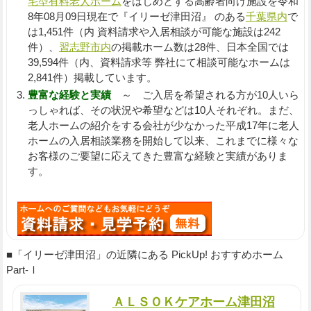
宅型有料老人ホーム
をはじめとする高齢者向け施設を令和
8年08月09日現在で『イリーゼ津田沼』 のある
千葉県内
で
は1,451件（内 資料請求や入居相談が可能な施設は242
件）、
習志野市内
の掲載ホーム数は28件、日本全国では
39,594件（内、資料請求等 弊社にて相談可能なホームは
2,841件）掲載しています。
豊富な経験と実績
～ ご入居を希望される方が10人いら
っしゃれば、その状況や希望などは10人それぞれ。まだ、
老人ホームの紹介をする会社が少なかった平成17年に老人
ホームの入居相談業務を開始して以来、これまでに様々な
お客様のご要望に応えてきた豊富な経験と実績がありま
す。
■「イリーゼ津田沼」の近隣にある PickUp! おすすめホーム
Part-Ⅰ
ＡＬＳＯＫケアホーム津田沼