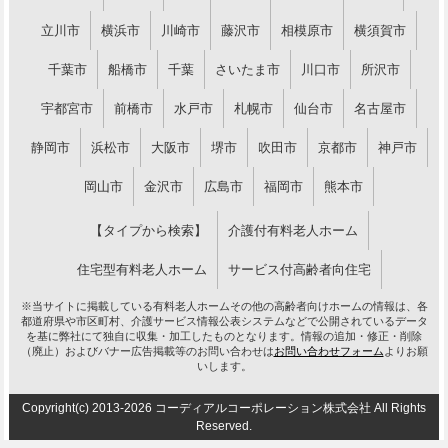
立川市
横浜市
川崎市
藤沢市
相模原市
横須賀市
千葉市
船橋市
千葉
さいたま市
川口市
所沢市
宇都宮市
前橋市
水戸市
札幌市
仙台市
名古屋市
静岡市
浜松市
大阪市
堺市
吹田市
京都市
神戸市
岡山市
金沢市
広島市
福岡市
熊本市
【タイプから検索】
介護付有料老人ホーム
住宅型有料老人ホーム
サービス付高齢者向住宅
※当サイトに掲載している有料老人ホームその他の高齢者向けホームの情報は、各
都道府県や市区町村、介護サービス情報公表システムなどで公開されているデータ
を基に弊社にて独自に収集・加工したものとなります。情報の追加・修正・削除
（廃止）およびバナー広告掲載等のお問い合わせは
お問い合わせフォーム
よりお願
いします。
Copyright(c) 2013-2026 コーディアルコーポレーション株式会社 All Rights
Reserved.