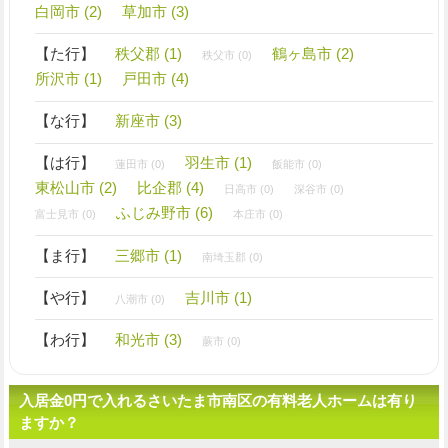
白岡市 (2)
草加市 (3)
【た行】
秩父郡 (1)
鶴ヶ島市 (2)
秩父市 (0)
所沢市 (1)
戸田市 (4)
【な行】
新座市 (3)
【は行】
羽生市 (1)
蓮田市 (0)
飯能市 (0)
東松山市 (2)
比企郡 (4)
日高市 (0)
深谷市 (0)
ふじみ野市 (6)
富士見市 (0)
本庄市 (0)
【ま行】
三郷市 (1)
南埼玉郡 (0)
【や行】
吉川市 (1)
八潮市 (0)
【わ行】
和光市 (3)
蕨市 (0)
入居金0円で入れるさいたま市南区の有料老人ホームは有り
ますか？