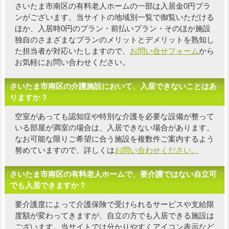
さいたま市南区の有料老人ホームの一部は入居金0円プラ
ンがございます。当サイトの地域別一覧で御覧いただける
ほか、入居時0円のプラン・前払いプラン・そのほか施設
独自の
さまざまなプランのメリットとデメリットを熟知し
た担当者
が対応いたしますので、
お問い合せフォーム
から
お気軽にお問い合わせください。
さいたま市南区の介護施設において、入居できないことはあ
りますか？
空室があっても認知症や特別な介護を必要な設備が整って
いる部屋が満室の場合は、入居できない場合があります。
なお可能な限り
ご希望に合う施設を複数件
ご案内するよう
努めていますので、詳しくは
お問い合わせください。
さいたま市南区の有料老人ホームで、要介護ではない自立可
でも入居できますか？
要介護度によって介護保険で受けられるサービスや支給限
度額が変わってきますが、自立の方でも入居できる施設は
ございます。当サイトでは分かりやすくアイコン表示など