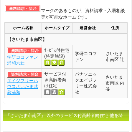
マークのあるものが、資料請求・入居相談
等が可能なホームです。
ホーム名称
ホームタイプ
運営会社
住所
【さいたま市南区】
ｻｰﾋﾞｽ付住宅
学研ココフ
さいたま
(特定施設)
学研ココファン
ァン
市南区 辻
浦和六辻
サービス付
パナソニッ
さいたま
き高齢者向
クエイジフ
エイジフリーハ
市南区 内
け住宅
リー株式会
ウスさいたま武
谷
社
蔵浦和
『さいたま市南区』 以外のサービス付高齢者向住宅 他を埼
玉県の市区町村から選ぶ