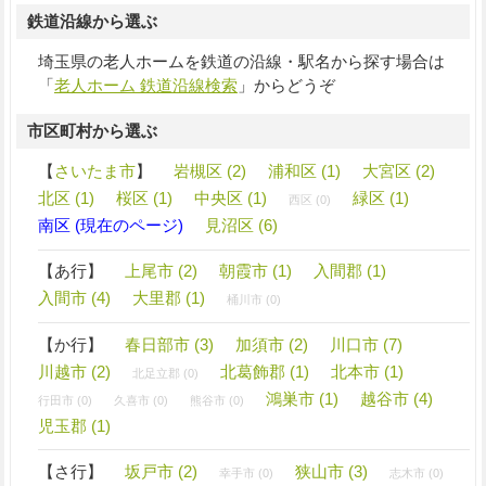
鉄道沿線から選ぶ
埼玉県の老人ホームを鉄道の沿線・駅名から探す場合は
「
老人ホーム 鉄道沿線検索
」からどうぞ
市区町村から選ぶ
【
さいたま市
】
岩槻区 (2)
浦和区 (1)
大宮区 (2)
北区 (1)
桜区 (1)
中央区 (1)
緑区 (1)
西区 (0)
南区 (現在のページ)
見沼区 (6)
【あ行】
上尾市 (2)
朝霞市 (1)
入間郡 (1)
入間市 (4)
大里郡 (1)
桶川市 (0)
【か行】
春日部市 (3)
加須市 (2)
川口市 (7)
川越市 (2)
北葛飾郡 (1)
北本市 (1)
北足立郡 (0)
鴻巣市 (1)
越谷市 (4)
行田市 (0)
久喜市 (0)
熊谷市 (0)
児玉郡 (1)
【さ行】
坂戸市 (2)
狭山市 (3)
幸手市 (0)
志木市 (0)