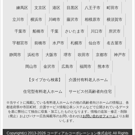
練馬区
文京区
港区
目黒区
八王子市
町田市
立川市
横浜市
川崎市
藤沢市
相模原市
横須賀市
千葉市
船橋市
千葉
さいたま市
川口市
所沢市
宇都宮市
前橋市
水戸市
札幌市
仙台市
名古屋市
静岡市
浜松市
大阪市
堺市
吹田市
京都市
神戸市
岡山市
金沢市
広島市
福岡市
熊本市
【タイプから検索】
介護付有料老人ホーム
住宅型有料老人ホーム
サービス付高齢者向住宅
※当サイトに掲載している有料老人ホームその他の高齢者向けホームの情報は、各
都道府県や市区町村、介護サービス情報公表システムなどで公開されているデータ
を基に弊社にて独自に収集・加工したものとなります。情報の追加・修正・削除
（廃止）およびバナー広告掲載等のお問い合わせは
お問い合わせフォーム
よりお願
いします。
Copyright(c) 2013-2026 コーディアルコーポレーション株式会社 All Rights