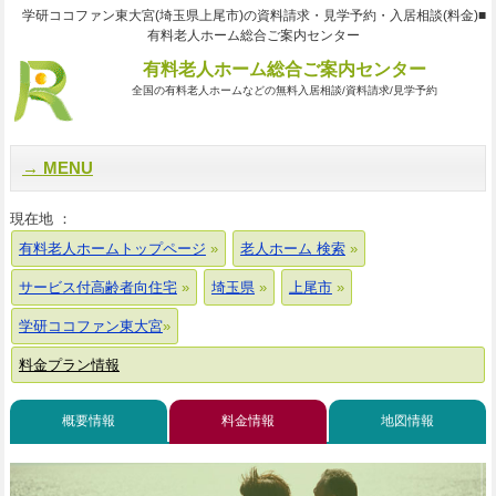
学研ココファン東大宮(埼玉県上尾市)の資料請求・見学予約・入居相談(料金)■
有料老人ホーム総合ご案内センター
有料老人ホーム総合ご案内センター
全国の有料老人ホームなどの無料入居相談/資料請求/見学予約
MENU
現在地 ：
有料老人ホームトップページ
老人ホーム 検索
サービス付高齢者向住宅
埼玉県
上尾市
学研ココファン東大宮
料金プラン情報
概要情報
料金情報
地図情報