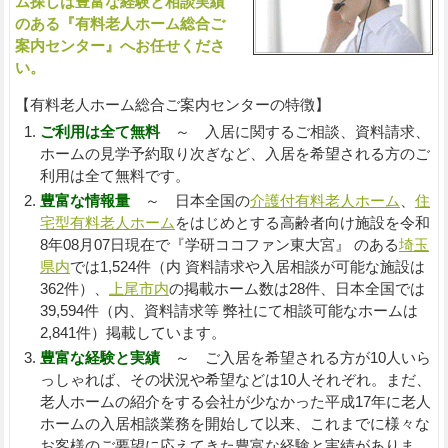
ム探しは豊富な経験と相談実績
のある『有料老人ホーム総合ご
案内センター』へお任せくださ
い。
【有料老人ホーム総合ご案内センターの特徴】
ご利用は全て無料
～ 入居に関するご相談、資料請求、
ホームの見学予約取り次ぎなど、入居を希望される方のご
利用は全て無料です。
豊富な情報量
～ 日本全国の
介護付有料老人ホーム
、
住
宅型有料老人ホーム
をはじめとする高齢者向け施設を令和
8年08月07日現在で『学研ココファン東大宮』 のある
埼玉
県内
では1,524件（内 資料請求や入居相談が可能な施設は
362件）、
上尾市内
の掲載ホーム数は28件、日本全国では
39,594件（内、資料請求等 弊社にて相談可能なホームは
2,841件）掲載しています。
豊富な経験と実績
～ ご入居を希望される方が10人いら
っしゃれば、その状況や希望などは10人それぞれ。まだ、
老人ホームの紹介をする会社が少なかった平成17年に老人
ホームの入居相談業務を開始して以来、これまでに様々な
お客様のご要望に応えてきた豊富な経験と実績がありま