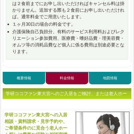
は２食前までにお申し出いただければキャンセル料は掛
かりません。追加する際も２食前にお申し出いただけれ
ば、通常料金でご用意いたします。
１ヶ月30日の場合の料金です。
介護保険自己負担分、有料のサービス利用料およびレク
リエーション参加費用、医療費・嗜好品費・理美容費・
オムツ等の消耗品費など個人に係る費用は別途必要とな
ります。
概要情報
料金情報
地図情報
学研ココファン東大宮へのご入居をご検討、または老人ホー
ムをお探しの方へ（ご相談・お問い合わせ）
学研ココファン東大宮への入居
入
相談・資料請求・見学予約や、
ご希望条件のに見合う老人ホー