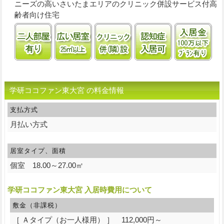
ニーズの高いさいたまエリアのクリニック併設サービス付高
齢者向け住宅
二人部屋あり
居室25㎡以上
クリニック併(隣)接
認知症受け入
入
学研ココファン東大宮 の料金情報
支払方式
月払い方式
居室タイプ、面積
個室 18.00～27.00㎡
学研ココファン東大宮 入居時費用について
敷金（非課税）
［ Ａタイプ（お一人様用） ］ 112,000円～