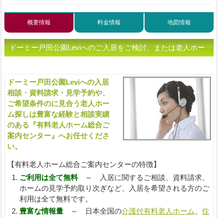
概要情報
料金情報
地図情報
ドーミー戸田公園Leviへのご入居をご検討、または老人ホー
ムをお探しの方へ（ご相談・お問い合わせ）
ドーミー戸田公園Leviへの入居
入
相談・資料請求・見学予約や、
ご希望条件のに見合う老人ホー
ム探しは豊富な経験と相談実績
のある『有料老人ホーム総合ご
案内センター』へお任せくださ
い。
【有料老人ホーム総合ご案内センターの特徴】
ご利用は全て無料
～ 入居に関するご相談、資料請求、
ホームの見学予約取り次ぎなど、入居を希望される方のご
利用は全て無料です。
豊富な情報量
～ 日本全国の
介護付有料老人ホーム
、
住