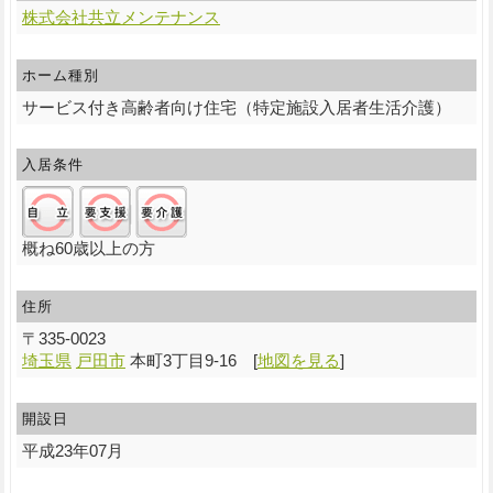
株式会社共立メンテナンス
ホーム種別
サービス付き高齢者向け住宅（特定施設入居者生活介護）
入居条件
自立:○/要支援:○/要介護:○
概ね60歳以上の方
住所
〒
335-0023
埼玉県
戸田市
本町3丁目9-16
[
地図を見る
]
開設日
平成23年07月