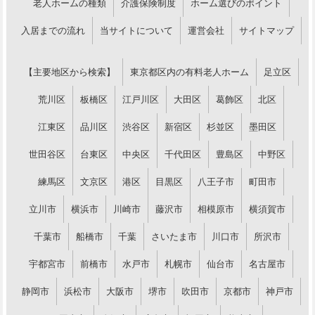
老人ホームの種類
介護保険制度
ホーム選びのポイント
入居までの流れ
当サイトについて
運営会社
サイトマップ
【主要地区から検索】
東京都区内の有料老人ホーム
足立区
荒川区
板橋区
江戸川区
大田区
葛飾区
北区
江東区
品川区
渋谷区
新宿区
杉並区
墨田区
世田谷区
台東区
中央区
千代田区
豊島区
中野区
練馬区
文京区
港区
目黒区
八王子市
町田市
立川市
横浜市
川崎市
藤沢市
相模原市
横須賀市
千葉市
船橋市
千葉
さいたま市
川口市
所沢市
宇都宮市
前橋市
水戸市
札幌市
仙台市
名古屋市
静岡市
浜松市
大阪市
堺市
吹田市
京都市
神戸市