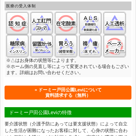
医療の受入体制
認知症:○
ストーマ(人工肛門):△
在宅酸素:○
筋萎縮性側索硬化
人工
糖尿病(インスリン):△
留置カテーテル(尿バルーン):△
経管栄養(胃ろう):△
褥瘡（床ずれ）:
ペー
※△はお身体の状態等によります。
※ホーム側の見直し等によって変更されている場合もござい
ます。詳細はお問い合わせください。
ドーミー戸田公園Leviについて
資料請求する（無料）
ドーミー戸田公園Leviの特徴
要介護状態（介護予防にあっては要支援状態）によって自立
した生活が困難になったお客様に対して、心身の状態に合わ