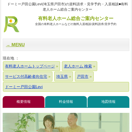
ドーミー戸田公園Levi(埼玉県戸田市)の資料請求・見学予約・入居相談■有料
老人ホーム総合ご案内センター
有料老人ホーム総合ご案内センター
全国の有料老人ホームなどの無料入居相談/資料請求/見学予約
MENU
現在地 ：
有料老人ホームトップページ
老人ホーム 検索
サービス付高齢者向住宅
埼玉県
戸田市
ドーミー戸田公園Levi
概要情報
料金情報
地図情報