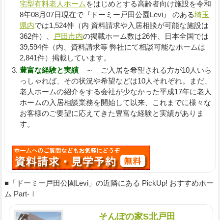
宅型有料老人ホーム
をはじめとする高齢者向け施設を令和
8年08月07日現在で『ドーミー戸田公園Levi』 のある
埼玉
県内
では1,524件（内 資料請求や入居相談が可能な施設は
362件）、
戸田市内
の掲載ホーム数は26件、日本全国では
39,594件（内、資料請求等 弊社にて相談可能なホームは
2,841件）掲載しています。
豊富な経験と実績
～ ご入居を希望される方が10人いら
っしゃれば、その状況や希望などは10人それぞれ。まだ、
老人ホームの紹介をする会社が少なかった平成17年に老人
ホームの入居相談業務を開始して以来、これまでに様々な
お客様のご要望に応えてきた豊富な経験と実績がありま
す。
■「ドーミー戸田公園Levi」の近隣にある PickUp! おすすめホー
ム Part-Ⅰ
そんぽの家S北戸田