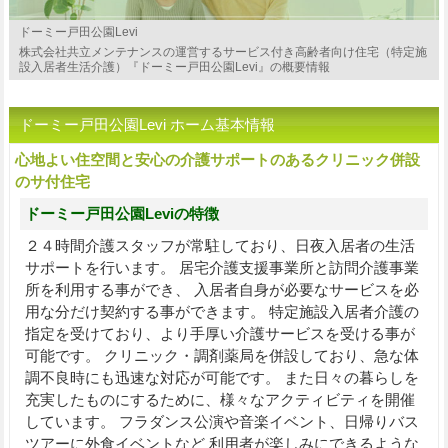
ドーミー戸田公園Levi
株式会社共立メンテナンスの運営するサービス付き高齢者向け住宅（特定施
設入居者生活介護）『ドーミー戸田公園Levi』の概要情報
ドーミー戸田公園Levi ホーム基本情報
心地よい住空間と安心の介護サポートのあるクリニック併設
のサ付住宅
ドーミー戸田公園Leviの特徴
２４時間介護スタッフが常駐しており、日夜入居者の生活
サポートを行います。 居宅介護支援事業所と訪問介護事業
所を利用する事ができ、 入居者自身が必要なサービスを必
用な分だけ契約する事ができます。 特定施設入居者介護の
指定を受けており、より手厚い介護サービスを受ける事が
可能です。 クリニック・調剤薬局を併設しており、急な体
調不良時にも迅速な対応が可能です。 また日々の暮らしを
充実したものにするために、様々なアクティビティを開催
しています。 フラダンス公演や音楽イベント、日帰りバス
ツアーに外食イベントなど 利用者が楽しみにできるような