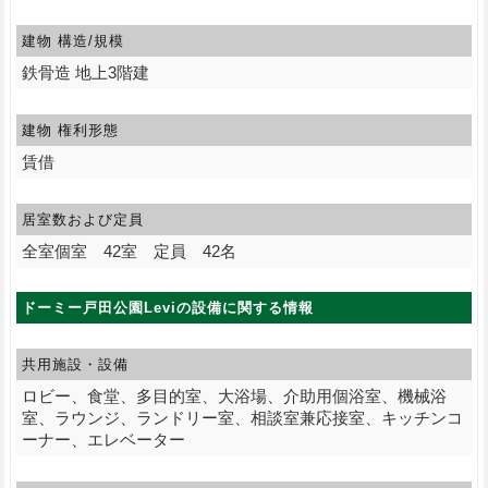
建物 構造/規模
鉄骨造 地上3階建
建物 権利形態
賃借
居室数および定員
全室個室 42室 定員 42名
ドーミー戸田公園Leviの設備に関する情報
共用施設・設備
ロビー、食堂、多目的室、大浴場、介助用個浴室、機械浴
室、ラウンジ、ランドリー室、相談室兼応接室、キッチンコ
ーナー、エレベーター