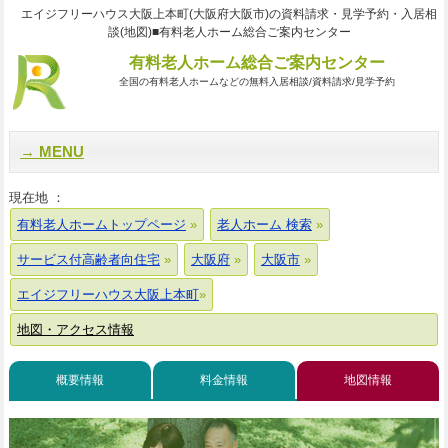
エイジフリーハウス大阪上本町(大阪府大阪市)の資料請求・見学予約・入居相
談(地図)■有料老人ホーム総合ご案内センター
有料老人ホーム総合ご案内センター
全国の有料老人ホームなどの無料入居相談/資料請求/見学予約
MENU
現在地 ：
有料老人ホームトップページ
老人ホーム 検索
サービス付高齢者向住宅
大阪府
大阪市
エイジフリーハウス大阪上本町
地図・アクセス情報
概要情報
料金情報
地図情報