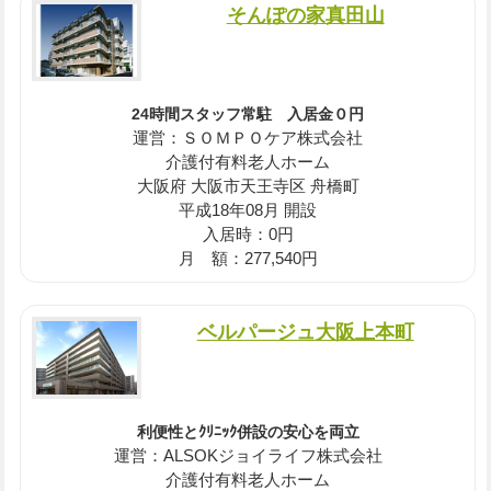
そんぽの家真田山
24時間スタッフ常駐 入居金０円
運営：ＳＯＭＰＯケア株式会社
介護付有料老人ホーム
大阪府 大阪市天王寺区 舟橋町
平成18年08月 開設
入居時：0円
月 額：277,540円
ベルパージュ大阪上本町
利便性とｸﾘﾆｯｸ併設の安心を両立
運営：ALSOKジョイライフ株式会社
介護付有料老人ホーム