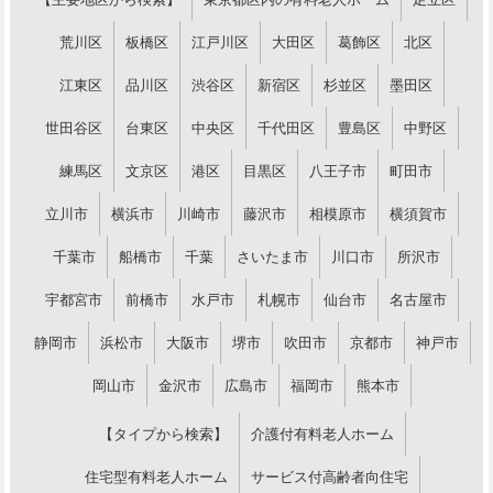
荒川区
板橋区
江戸川区
大田区
葛飾区
北区
江東区
品川区
渋谷区
新宿区
杉並区
墨田区
世田谷区
台東区
中央区
千代田区
豊島区
中野区
練馬区
文京区
港区
目黒区
八王子市
町田市
立川市
横浜市
川崎市
藤沢市
相模原市
横須賀市
千葉市
船橋市
千葉
さいたま市
川口市
所沢市
宇都宮市
前橋市
水戸市
札幌市
仙台市
名古屋市
静岡市
浜松市
大阪市
堺市
吹田市
京都市
神戸市
岡山市
金沢市
広島市
福岡市
熊本市
【タイプから検索】
介護付有料老人ホーム
住宅型有料老人ホーム
サービス付高齢者向住宅