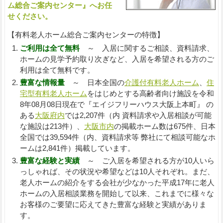
ム総合ご案内センター』へお任
せください。
【有料老人ホーム総合ご案内センターの特徴】
ご利用は全て無料
～ 入居に関するご相談、資料請求、
ホームの見学予約取り次ぎなど、入居を希望される方のご
利用は全て無料です。
豊富な情報量
～ 日本全国の
介護付有料老人ホーム
、
住
宅型有料老人ホーム
をはじめとする高齢者向け施設を令和
8年08月08日現在で『エイジフリーハウス大阪上本町』 の
ある
大阪府内
では2,207件（内 資料請求や入居相談が可能
な施設は213件）、
大阪市内
の掲載ホーム数は675件、日本
全国では39,594件（内、資料請求等 弊社にて相談可能なホ
ームは2,841件）掲載しています。
豊富な経験と実績
～ ご入居を希望される方が10人いら
っしゃれば、その状況や希望などは10人それぞれ。まだ、
老人ホームの紹介をする会社が少なかった平成17年に老人
ホームの入居相談業務を開始して以来、これまでに様々な
お客様のご要望に応えてきた豊富な経験と実績がありま
す。