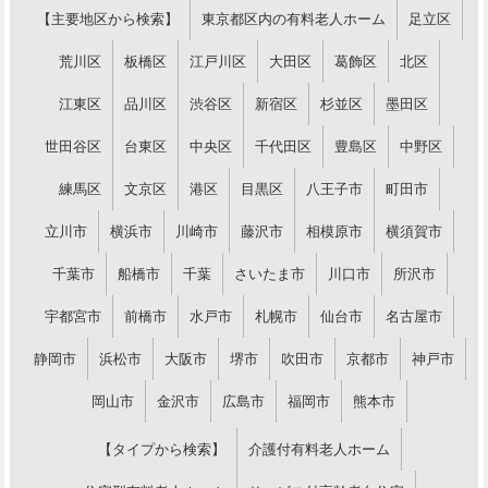
【主要地区から検索】
東京都区内の有料老人ホーム
足立区
荒川区
板橋区
江戸川区
大田区
葛飾区
北区
江東区
品川区
渋谷区
新宿区
杉並区
墨田区
世田谷区
台東区
中央区
千代田区
豊島区
中野区
練馬区
文京区
港区
目黒区
八王子市
町田市
立川市
横浜市
川崎市
藤沢市
相模原市
横須賀市
千葉市
船橋市
千葉
さいたま市
川口市
所沢市
宇都宮市
前橋市
水戸市
札幌市
仙台市
名古屋市
静岡市
浜松市
大阪市
堺市
吹田市
京都市
神戸市
岡山市
金沢市
広島市
福岡市
熊本市
【タイプから検索】
介護付有料老人ホーム