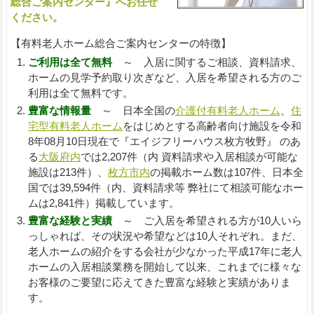
総合ご案内センター』へお任せ
ください。
【有料老人ホーム総合ご案内センターの特徴】
ご利用は全て無料
～ 入居に関するご相談、資料請求、
ホームの見学予約取り次ぎなど、入居を希望される方のご
利用は全て無料です。
豊富な情報量
～ 日本全国の
介護付有料老人ホーム
、
住
宅型有料老人ホーム
をはじめとする高齢者向け施設を令和
8年08月10日現在で『エイジフリーハウス枚方牧野』 のあ
る
大阪府内
では2,207件（内 資料請求や入居相談が可能な
施設は213件）、
枚方市内
の掲載ホーム数は107件、日本全
国では39,594件（内、資料請求等 弊社にて相談可能なホー
ムは2,841件）掲載しています。
豊富な経験と実績
～ ご入居を希望される方が10人いら
っしゃれば、その状況や希望などは10人それぞれ。まだ、
老人ホームの紹介をする会社が少なかった平成17年に老人
ホームの入居相談業務を開始して以来、これまでに様々な
お客様のご要望に応えてきた豊富な経験と実績がありま
す。