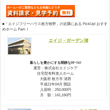
■「エイジフリーハウス枚方牧野」の近隣にある PickUp! おすす
めホーム Part-Ⅰ
エイジ・ガーデン渚
暮らしを豊かにする閑静なﾛｹｰｼｮﾝ
運営：株式会社エイジケア
住宅型有料老人ホーム
大阪府 枚方市 渚西
平成21年04月 開設
入居時：250,000円
月 額：141,160円