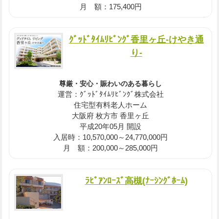
月 額：175,400円
ｸﾞｯﾄﾞﾀｲﾑﾘﾋﾞﾝｸﾞ香里ヶ丘-けやき通
り-
尊厳・安心・賑わいのある暮らし
運営：ｸﾞｯﾄﾞﾀｲﾑﾘﾋﾞﾝｸﾞ株式会社
住宅型有料老人ホーム
大阪府 枚方市 香里ヶ丘
平成20年05月 開設
入居時：10,570,000～24,770,000円
月 額：200,000～285,000円
ﾗﾋﾞｱﾝﾛｰｽﾞ高槻(ﾅｰｼﾝｸﾞﾎｰﾑ)