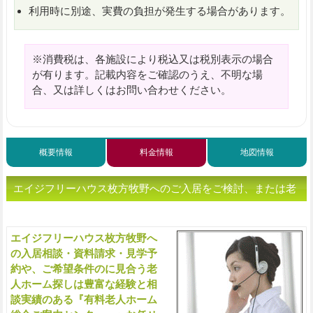
利用時に別途、実費の負担が発生する場合があります。
※消費税は、各施設により税込又は税別表示の場合
が有ります。記載内容をご確認のうえ、不明な場
合、又は詳しくはお問い合わせください。
概要情報
料金情報
地図情報
エイジフリーハウス枚方牧野へのご入居をご検討、または老
人ホームをお探しの方へ（ご相談・お問い合わせ）
エイジフリーハウス枚方牧野へ
入
の入居相談・資料請求・見学予
約や、ご希望条件のに見合う老
人ホーム探しは豊富な経験と相
談実績のある『有料老人ホーム