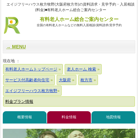
エイジフリーハウス枚方牧野(大阪府枚方市)の資料請求・見学予約・入居相談
(料金)■有料老人ホーム総合ご案内センター
有料老人ホーム総合ご案内センター
全国の有料老人ホームなどの無料入居相談/資料請求/見学予約
MENU
現在地 ：
有料老人ホームトップページ
老人ホーム 検索
サービス付高齢者向住宅
大阪府
枚方市
エイジフリーハウス枚方牧野
料金プラン情報
概要情報
料金情報
地図情報