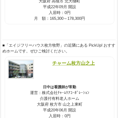
大阪府 高槻市 北大樋町
平成22年09月 開設
入居時：0円
月 額：165,300～178,300円
■「エイジフリーハウス枚方牧野」の近隣にある PickUp! おすす
めホームです。ぜひご検討ください。
チャーム枚方山之上
日中は看護師が常勤
運営：株式会社ﾁｬｰﾑｹｱｺｰﾎﾟﾚｰｼｮﾝ
介護付有料老人ホーム
大阪府 枚方市 山之上東町
平成20年06月 開設
入居時：0円