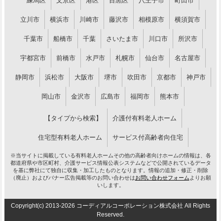
練馬区
文京区
港区
目黒区
八王子市
町田市
立川市
横浜市
川崎市
藤沢市
相模原市
横須賀市
千葉市
船橋市
千葉
さいたま市
川口市
所沢市
宇都宮市
前橋市
水戸市
札幌市
仙台市
名古屋市
静岡市
浜松市
大阪市
堺市
吹田市
京都市
神戸市
岡山市
金沢市
広島市
福岡市
熊本市
【タイプから検索】
介護付有料老人ホーム
住宅型有料老人ホーム
サービス付高齢者向住宅
※当サイトに掲載している有料老人ホームその他の高齢者向けホームの情報は、各
都道府県や市区町村、介護サービス情報公表システムなどで公開されているデータ
を基に弊社にて独自に収集・加工したものとなります。情報の追加・修正・削除
（廃止）およびバナー広告掲載等のお問い合わせは
お問い合わせフォーム
よりお願
いします。
Copyright(c) 2013-2026 コーディアルコーポレーション株式会社 All Rights
Reserved.