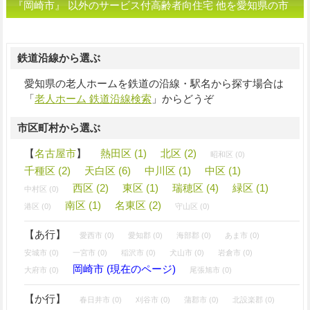
『岡崎市』 以外のサービス付高齢者向住宅 他を愛知県の市
区町村から選ぶ
鉄道沿線から選ぶ
愛知県の老人ホームを鉄道の沿線・駅名から探す場合は
「
老人ホーム 鉄道沿線検索
」からどうぞ
市区町村から選ぶ
【
名古屋市
】
熱田区 (1)
北区 (2)
昭和区 (0)
千種区 (2)
天白区 (6)
中川区 (1)
中区 (1)
西区 (2)
東区 (1)
瑞穂区 (4)
緑区 (1)
中村区 (0)
南区 (1)
名東区 (2)
港区 (0)
守山区 (0)
【あ行】
愛西市 (0)
愛知郡 (0)
海部郡 (0)
あま市 (0)
安城市 (0)
一宮市 (0)
稲沢市 (0)
犬山市 (0)
岩倉市 (0)
岡崎市 (現在のページ)
大府市 (0)
尾張旭市 (0)
【か行】
春日井市 (0)
刈谷市 (0)
蒲郡市 (0)
北設楽郡 (0)