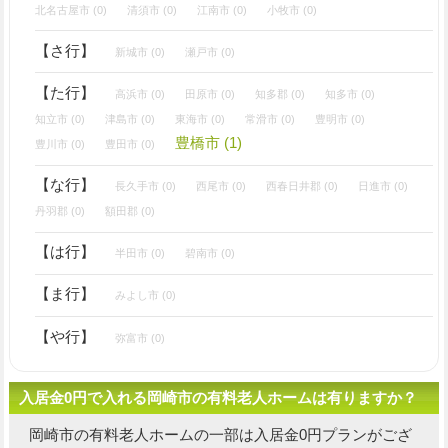
北名古屋市 (0)
清須市 (0)
江南市 (0)
小牧市 (0)
【さ行】
新城市 (0)
瀬戸市 (0)
【た行】
高浜市 (0)
田原市 (0)
知多郡 (0)
知多市 (0)
知立市 (0)
津島市 (0)
東海市 (0)
常滑市 (0)
豊明市 (0)
豊橋市 (1)
豊川市 (0)
豊田市 (0)
【な行】
長久手市 (0)
西尾市 (0)
西春日井郡 (0)
日進市 (0)
丹羽郡 (0)
額田郡 (0)
【は行】
半田市 (0)
碧南市 (0)
【ま行】
みよし市 (0)
【や行】
弥富市 (0)
入居金0円で入れる岡崎市の有料老人ホームは有りますか？
岡崎市の有料老人ホームの一部は入居金0円プランがござ