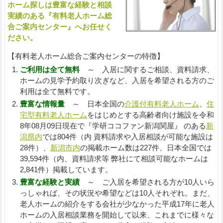
ホーム探しは豊富な経験と相談
実績のある『有料老人ホーム総
合ご案内センター』へお任せく
ださい。
【有料老人ホーム総合ご案内センターの特徴】
ご利用は全て無料
～ 入居に関するご相談、資料請求、
ホームの見学予約取り次ぎなど、入居を希望される方のご
利用は全て無料です。
豊富な情報量
～ 日本全国の
介護付有料老人ホーム
、
住
宅型有料老人ホーム
をはじめとする高齢者向け施設を令和
8年08月09日現在で『学研ココファン新潟関屋』 のある
新
潟県内
では804件（内 資料請求や入居相談が可能な施設は
28件）、
新潟市内
の掲載ホーム数は227件、日本全国では
39,594件（内、資料請求等 弊社にて相談可能なホームは
2,841件）掲載しています。
豊富な経験と実績
～ ご入居を希望される方が10人いら
っしゃれば、その状況や希望などは10人それぞれ。まだ、
老人ホームの紹介をする会社が少なかった平成17年に老人
ホームの入居相談業務を開始して以来、これまでに様々な