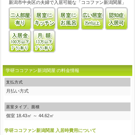
新潟市中央区の夫婦で入居可能な「ココファン新潟関屋」
二人部屋あり
居室にキッチンあり
居室に風呂あり
居室25㎡以上
認
入居金100万円以下プランあり
月額13万円以下プランあり
学研ココファン新潟関屋 の料金情報
支払方式
月払い方式
居室タイプ、面積
個室 18.43㎡ ～ 44.62㎡
学研ココファン新潟関屋 入居時費用について