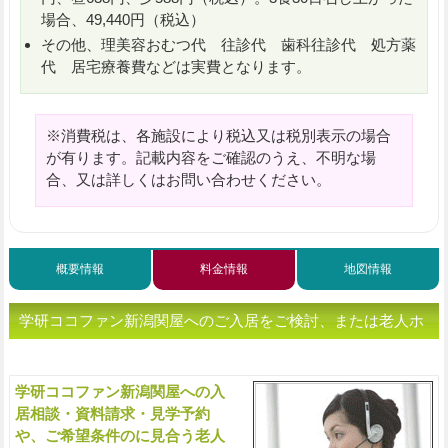
場合、49,440円（税込）
その他、理美容おむつ代 往診代 歯科往診代 処方薬
代 居宅療養費などは実費となります。
※消費税は、各施設により税込又は税別表示の場合
が有ります。記載内容をご確認のうえ、不明な場
合、又は詳しくはお問い合わせください。
概要情報
料金情報
地図情報
学研ココファン新潟関屋へのご入居をご検討、または老人ホ
ームをお探しの方へ（ご相談・お問い合わせ）
学研ココファン新潟関屋への入
入
居相談・資料請求・見学予約
や、ご希望条件のに見合う老人