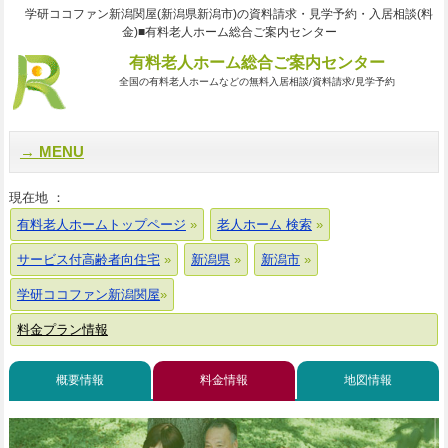
学研ココファン新潟関屋(新潟県新潟市)の資料請求・見学予約・入居相談(料
金)■有料老人ホーム総合ご案内センター
有料老人ホーム総合ご案内センター
全国の有料老人ホームなどの無料入居相談/資料請求/見学予約
MENU
現在地 ：
有料老人ホームトップページ
老人ホーム 検索
サービス付高齢者向住宅
新潟県
新潟市
学研ココファン新潟関屋
料金プラン情報
概要情報
料金情報
地図情報