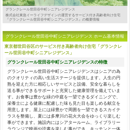
グランクレール世田谷中町シニアレジデンス
株式会社東急イーライフデザインの運営するサービス付き高齢者向け住宅
『グランクレール世田谷中町シニアレジデンス』の概要情報
グランクレール世田谷中町シニアレジデンス ホーム基本情報
東京都世田谷区のサービス付き高齢者向け住宅「グランクレ
ール世田谷中町シニアレジデンス」
グランクレール世田谷中町シニアレジデンスの特徴
グランクレール世田谷中町シニアレジデンスはシニアの為
のクオリティの高い生活ステージを提供します。人生の円
熟を迎えた方に相応しいサービスと設備、安全な暮らしを
送る事ができるサポートと充実した健康管理を備えていま
す。お食事は豊かな緑の中庭を一望できるダイニングで、
栄養士による健康に配慮した味も見た目も楽しめる献立を
用意します。屋上には緑豊かで周囲を一望できるスカイテ
ラスを整備し、夏には多摩川の花火大会をゆっくり楽しむ
事ができます。施設内にはシアタールーム、ライブラリー
ラウンジで映画や読書を楽しむ事ができ、キッチンと一体