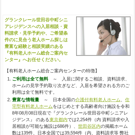
わせ）
グランクレール世田谷中町シニ
入
アレジデンスへの入居相談・資
料請求・見学予約や、ご希望条
件のに見合う老人ホーム探しは
豊富な経験と相談実績のある
『有料老人ホーム総合ご案内セ
ンター』へお任せください。
【有料老人ホーム総合ご案内センターの特徴】
ご利用は全て無料
～ 入居に関するご相談、資料請求、
ホームの見学予約取り次ぎなど、入居を希望される方のご
利用は全て無料です。
豊富な情報量
～ 日本全国の
介護付有料老人ホーム
、
住
宅型有料老人ホーム
をはじめとする高齢者向け施設を令和
8年08月08日現在で『グランクレール世田谷中町シニアレ
ジデンス』 のある
東京都内
では2,254件（内 資料請求や入
居相談が可能な施設は686件）、
世田谷区内
の掲載ホーム
数は139件、日本全国では39,594件（内、資料請求等 弊社