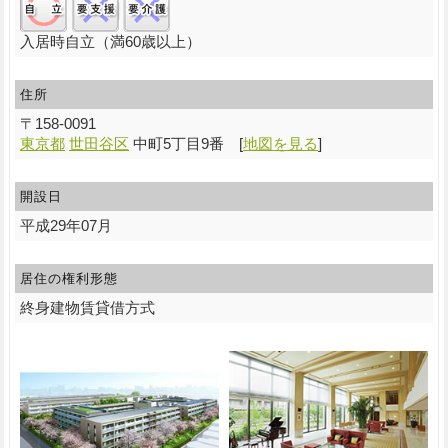
入居時自立（満60歳以上）
住所
〒
158-0091
東京都
世田谷区
中町5丁目9番
[
地図を見る
]
開設日
平成29年07月
居住の権利形態
終身建物賃貸借方式