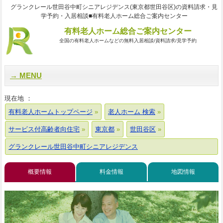
グランクレール世田谷中町シニアレジデンス(東京都世田谷区)の資料請求・見
学予約・入居相談■有料老人ホーム総合ご案内センター
有料老人ホーム総合ご案内センター
全国の有料老人ホームなどの無料入居相談/資料請求/見学予約
MENU
現在地 ：
有料老人ホームトップページ
老人ホーム 検索
サービス付高齢者向住宅
東京都
世田谷区
グランクレール世田谷中町シニアレジデンス
概要情報
料金情報
地図情報