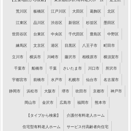
荒川区
板橋区
江戸川区
大田区
葛飾区
北区
江東区
品川区
渋谷区
新宿区
杉並区
墨田区
世田谷区
台東区
中央区
千代田区
豊島区
中野区
練馬区
文京区
港区
目黒区
八王子市
町田市
立川市
横浜市
川崎市
藤沢市
相模原市
横須賀市
千葉市
船橋市
千葉
さいたま市
川口市
所沢市
宇都宮市
前橋市
水戸市
札幌市
仙台市
名古屋市
静岡市
浜松市
大阪市
堺市
吹田市
京都市
神戸市
岡山市
金沢市
広島市
福岡市
熊本市
【タイプから検索】
介護付有料老人ホーム
住宅型有料老人ホーム
サービス付高齢者向住宅