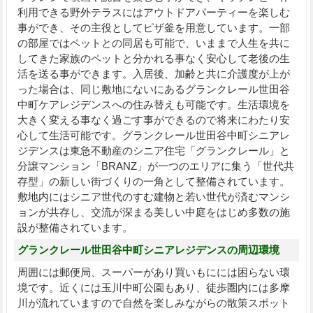
利用できる野外テラスにはアウトドアパーティーを楽しむ
事ができ、その主役としてピザ釜を用意しています。一部
の部屋ではペットとの同居も可能で、いままで人生を共に
してきた家族のペットと分かれる事なく安心して老後の生
活を送る事ができます。入居後、加齢と共に介護度が上が
った場合は、同じ敷地にないにあるグランクレール世田谷
中町ケアレジデンスへの住み替えも可能です。生活環境を
大きく変える事なく過ごす事ができるので将来にわたり安
心して生活可能です。グランクレール世田谷中町シニアレ
ジデンスは東急不動産のシニア住宅「グランクレール」と
分譲マンション「BRANZ」が一つのエリアに集う「世代共
存型」の新しい街づくりの一角として整備されています。
敷地内にはシニア世代のすむ建物と若い世代が済むマンシ
ョンが共存し、交流が深まる美しい中庭をはじめ多数の施
設が整備されています。
グランクレール世田谷中町シニアレジデンスの周辺環境
周囲には郵便局、スーパーがあり買いもにには困らない環
境です。近くには玉川中町公園もあり、徒歩圏内には多摩
川が流れていますので自然を楽しみながらの散策スポット