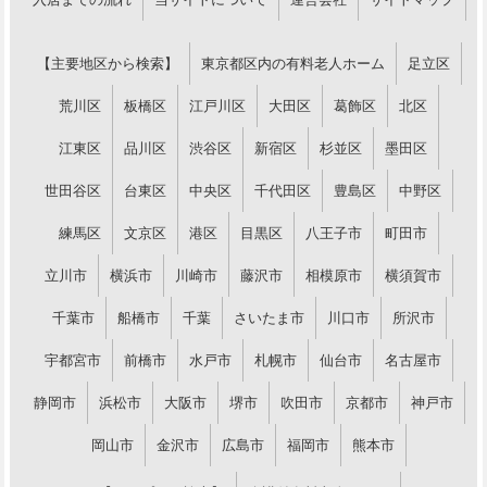
【主要地区から検索】
東京都区内の有料老人ホーム
足立区
荒川区
板橋区
江戸川区
大田区
葛飾区
北区
江東区
品川区
渋谷区
新宿区
杉並区
墨田区
世田谷区
台東区
中央区
千代田区
豊島区
中野区
練馬区
文京区
港区
目黒区
八王子市
町田市
立川市
横浜市
川崎市
藤沢市
相模原市
横須賀市
千葉市
船橋市
千葉
さいたま市
川口市
所沢市
宇都宮市
前橋市
水戸市
札幌市
仙台市
名古屋市
静岡市
浜松市
大阪市
堺市
吹田市
京都市
神戸市
岡山市
金沢市
広島市
福岡市
熊本市