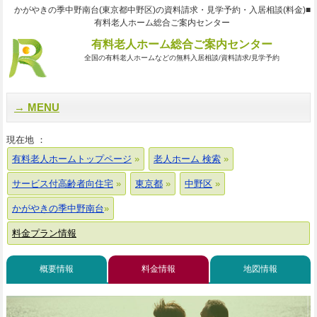
かがやきの季中野南台(東京都中野区)の資料請求・見学予約・入居相談(料金)■
有料老人ホーム総合ご案内センター
有料老人ホーム総合ご案内センター
全国の有料老人ホームなどの無料入居相談/資料請求/見学予約
MENU
現在地 ：
有料老人ホームトップページ
老人ホーム 検索
サービス付高齢者向住宅
東京都
中野区
かがやきの季中野南台
料金プラン情報
概要情報
料金情報
地図情報