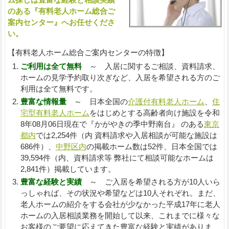
のある『有料老人ホーム総合ご
案内センター』へお任せくださ
い。
【有料老人ホーム総合ご案内センターの特徴】
ご利用は全て無料
～ 入居に関するご相談、資料請求、
ホームの見学予約取り次ぎなど、入居を希望される方のご
利用は全て無料です。
豊富な情報量
～ 日本全国の
介護付有料老人ホーム
、
住
宅型有料老人ホーム
をはじめとする高齢者向け施設を令和
8年08月06日現在で『かがやきの季中野南台』 のある
東京
都内
では2,254件（内 資料請求や入居相談が可能な施設は
686件）、
中野区内
の掲載ホーム数は52件、日本全国では
39,594件（内、資料請求等 弊社にて相談可能なホームは
2,841件）掲載しています。
豊富な経験と実績
～ ご入居を希望される方が10人いら
っしゃれば、その状況や希望などは10人それぞれ。まだ、
老人ホームの紹介をする会社が少なかった平成17年に老人
ホームの入居相談業務を開始して以来、これまでに様々な
お客様のご要望に応えてきた豊富な経験と実績がありま