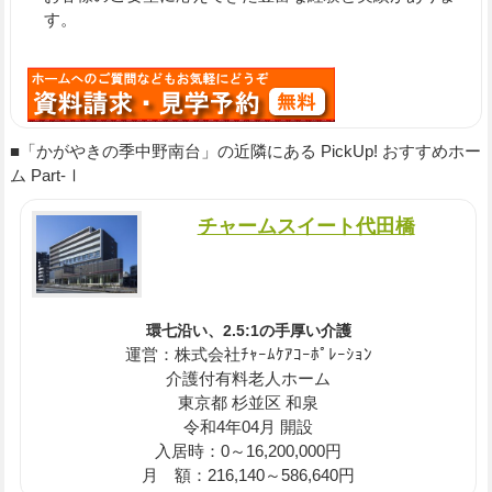
す。
■「かがやきの季中野南台」の近隣にある PickUp! おすすめホー
ム Part-Ⅰ
チャームスイート代田橋
環七沿い、2.5:1の手厚い介護
運営：株式会社ﾁｬｰﾑｹｱｺｰﾎﾟﾚｰｼｮﾝ
介護付有料老人ホーム
東京都 杉並区 和泉
令和4年04月 開設
入居時：0～16,200,000円
月 額：216,140～586,640円