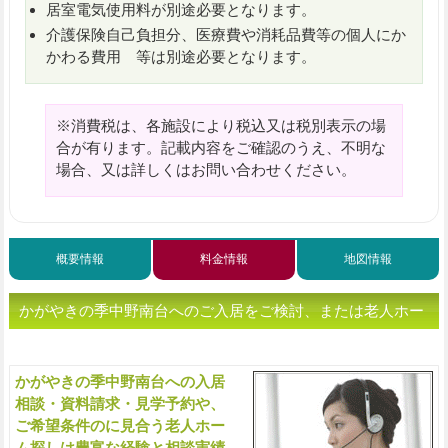
居室電気使用料が別途必要となります。
介護保険自己負担分、医療費や消耗品費等の個人にか
かわる費用 等は別途必要となります。
※消費税は、各施設により税込又は税別表示の場
合が有ります。記載内容をご確認のうえ、不明な
場合、又は詳しくはお問い合わせください。
概要情報
料金情報
地図情報
かがやきの季中野南台へのご入居をご検討、または老人ホー
ムをお探しの方へ（ご相談・お問い合わせ）
かがやきの季中野南台への入居
入
相談・資料請求・見学予約や、
ご希望条件のに見合う老人ホー
ム探しは豊富な経験と相談実績