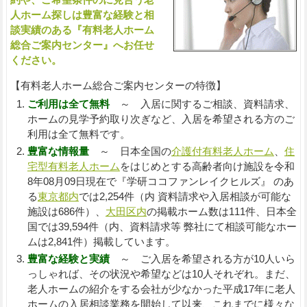
人ホーム探しは豊富な経験と相
談実績のある『有料老人ホーム
総合ご案内センター』へお任せ
ください。
【有料老人ホーム総合ご案内センターの特徴】
ご利用は全て無料
～ 入居に関するご相談、資料請求、
ホームの見学予約取り次ぎなど、入居を希望される方のご
利用は全て無料です。
豊富な情報量
～ 日本全国の
介護付有料老人ホーム
、
住
宅型有料老人ホーム
をはじめとする高齢者向け施設を令和
8年08月09日現在で『学研ココファンレイクヒルズ』 のあ
る
東京都内
では2,254件（内 資料請求や入居相談が可能な
施設は686件）、
大田区内
の掲載ホーム数は111件、日本全
国では39,594件（内、資料請求等 弊社にて相談可能なホー
ムは2,841件）掲載しています。
豊富な経験と実績
～ ご入居を希望される方が10人いら
っしゃれば、その状況や希望などは10人それぞれ。まだ、
老人ホームの紹介をする会社が少なかった平成17年に老人
ホームの入居相談業務を開始して以来、これまでに様々な