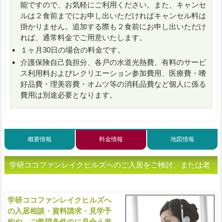
能ですので、お気軽にご利用ください。また、キャンセ
ルは２食前までにお申し出いただければキャンセル料は
掛かりません。追加する際も２食前にお申し出いただけ
れば、通常料金でご用意いたします。
１ヶ月30日の場合の料金です。
介護保険自己負担分、各戸の水道光熱費、有料のサービ
ス利用料およびレクリエーション参加費用、医療費・嗜
好品費・理美容費・オムツ等の消耗品費など個人に係る
費用は別途必要となります。
概要情報
料金情報
地図情報
学研ココファンレイクヒルズへのご入居をご検討、または老
人ホームをお探しの方へ（ご相談・お問い合わせ）
学研ココファンレイクヒルズへ
入
の入居相談・資料請求・見学予
約や、ご希望条件のに見合う老