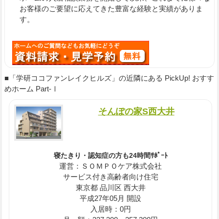
お客様のご要望に応えてきた豊富な経験と実績がありま
す。
■「学研ココファンレイクヒルズ」の近隣にある PickUp! おすす
めホーム Part-Ⅰ
そんぽの家S西大井
寝たきり・認知症の方も24時間ｻﾎﾟｰﾄ
運営：ＳＯＭＰＯケア株式会社
サービス付き高齢者向け住宅
東京都 品川区 西大井
平成27年05月 開設
入居時：0円