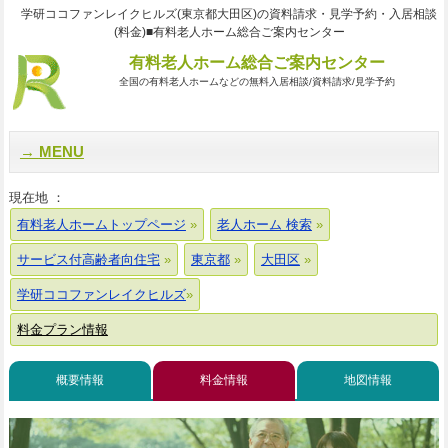
学研ココファンレイクヒルズ(東京都大田区)の資料請求・見学予約・入居相談
(料金)■有料老人ホーム総合ご案内センター
有料老人ホーム総合ご案内センター
全国の有料老人ホームなどの無料入居相談/資料請求/見学予約
MENU
現在地 ：
有料老人ホームトップページ
老人ホーム 検索
サービス付高齢者向住宅
東京都
大田区
学研ココファンレイクヒルズ
料金プラン情報
概要情報
料金情報
地図情報