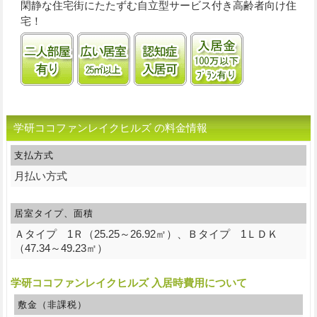
閑静な住宅街にたたずむ自立型サービス付き高齢者向け住
宅！
二人部屋あり
居室25㎡以上
認知症受け入れ可
入居金100万
学研ココファンレイクヒルズ の料金情報
支払方式
月払い方式
居室タイプ、面積
Ａタイプ 1Ｒ（25.25～26.92㎡）、Ｂタイプ 1ＬＤＫ
（47.34～49.23㎡）
学研ココファンレイクヒルズ 入居時費用について
敷金（非課税）