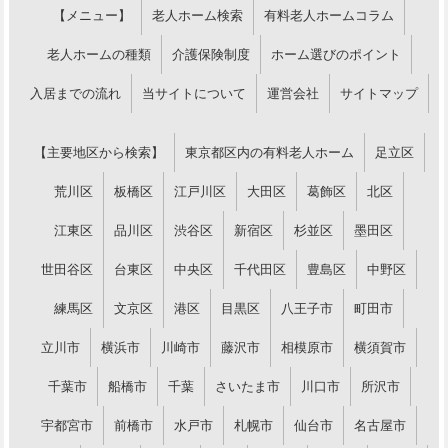
【メニュー】
老人ホーム検索
有料老人ホームコラム
老人ホームの種類
介護保険制度
ホーム選びのポイント
入居までの流れ
当サイトについて
運営会社
サイトマップ
【主要地区から検索】
東京都区内の有料老人ホーム
足立区
荒川区
板橋区
江戸川区
大田区
葛飾区
北区
江東区
品川区
渋谷区
新宿区
杉並区
墨田区
世田谷区
台東区
中央区
千代田区
豊島区
中野区
練馬区
文京区
港区
目黒区
八王子市
町田市
立川市
横浜市
川崎市
藤沢市
相模原市
横須賀市
千葉市
船橋市
千葉
さいたま市
川口市
所沢市
宇都宮市
前橋市
水戸市
札幌市
仙台市
名古屋市