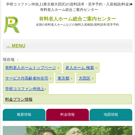
学研ココファン仲池上(東京都大田区)の資料請求・見学予約・入居相談(料金)■
有料老人ホーム総合ご案内センター
有料老人ホーム総合ご案内センター
全国の有料老人ホームなどの無料入居相談/資料請求/見学予約
MENU
現在地 ：
有料老人ホームトップページ
老人ホーム 検索
サービス付高齢者向住宅
東京都
大田区
学研ココファン仲池上
料金プラン情報
概要情報
料金情報
地図情報