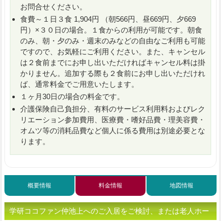
お問合せください。
食費～１日３食 1,904円 （朝566円、昼669円、夕669
円）×３０日の場合。１食からの利用が可能です。朝食
のみ、朝・夕のみ・週末のみなどの自由なご利用も可能
ですので、お気軽にご利用ください。また、キャンセル
は２食前までにお申し出いただければキャンセル料は掛
かりません。追加する際も２食前にお申し出いただけれ
ば、通常料金でご用意いたします。
１ヶ月30日の場合の料金です。
介護保険自己負担分、有料のサービス利用料およびレク
リエーション参加費用、医療費・嗜好品費・理美容費・
オムツ等の消耗品費など個人に係る費用は別途必要とな
ります。
概要情報
料金情報
地図情報
学研ココファン仲池上へのご入居をご検討、または老人ホー