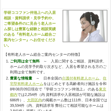
ムをお探しの方へ（ご相談・お問い合わせ）
学研ココファン仲池上への入居
入
相談・資料請求・見学予約や、
ご希望条件のに見合う老人ホー
ム探しは豊富な経験と相談実績
のある『有料老人ホーム総合ご
案内センター』へお任せくださ
い。
【有料老人ホーム総合ご案内センターの特徴】
ご利用は全て無料
～ 入居に関するご相談、資料請求、
ホームの見学予約取り次ぎなど、入居を希望される方のご
利用は全て無料です。
豊富な情報量
～ 日本全国の
介護付有料老人ホーム
、
住
宅型有料老人ホーム
をはじめとする高齢者向け施設を令和
8年08月09日現在で『学研ココファン仲池上』 のある
東京
都内
では2,254件（内 資料請求や入居相談が可能な施設は
686件）、
大田区内
の掲載ホーム数は111件、日本全国では
39,594件（内、資料請求等 弊社にて相談可能なホームは
2,841件）掲載しています。