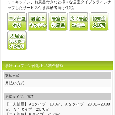
ミニキッチン、お風呂付きなど様々な居室タイプをラインナ
ップしたサービス付き高齢者向け住宅。
二人部屋あり
居室にキッチンあり
居室に風呂あり
居室25㎡以上
認
入居金100万円以下プランあり
学研ココファン仲池上 の料金情報
支払方式
月払い方式
居室タイプ、面積
【一人部屋】Ａ1タイプ 18.0㎡、Ａ２タイプ 23.01～23.88
㎡、Ａ４タイプ 29.70㎡
【二人部屋】Ｂタイプ 34.76㎡