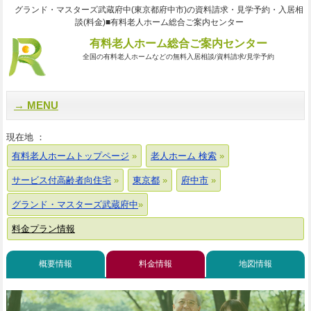
グランド・マスターズ武蔵府中(東京都府中市)の資料請求・見学予約・入居相
談(料金)■有料老人ホーム総合ご案内センター
有料老人ホーム総合ご案内センター
全国の有料老人ホームなどの無料入居相談/資料請求/見学予約
MENU
現在地 ：
有料老人ホームトップページ
老人ホーム 検索
サービス付高齢者向住宅
東京都
府中市
グランド・マスターズ武蔵府中
料金プラン情報
概要情報
料金情報
地図情報