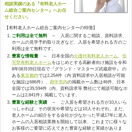
相談実績のある『有料老人ホー
ム総合ご案内センター』へお任
せください。
【有料老人ホーム総合ご案内センターの特徴】
ご利用は全て無料
～ 入居に関するご相談、資料請求、
ホームの見学予約取り次ぎなど、入居を希望される方のご
利用は全て無料です。
豊富な情報量
～ 日本全国の
介護付有料老人ホーム
、
住
宅型有料老人ホーム
をはじめとする高齢者向け施設を令和
8年08月09日現在で『グランド・マスターズ武蔵府中』 の
ある
東京都内
では2,254件（内 資料請求や入居相談が可能
な施設は686件）、
府中市内
の掲載ホーム数は46件、日本
全国では39,594件（内、資料請求等 弊社にて相談可能なホ
ームは2,841件）掲載しています。
豊富な経験と実績
～ ご入居を希望される方が10人いら
っしゃれば、その状況や希望などは10人それぞれ。まだ、
老人ホームの紹介をする会社が少なかった平成17年に老人
ホームの入居相談業務を開始して以来、これまでに様々な
お客様のご要望に応えてきた豊富な経験と実績がありま