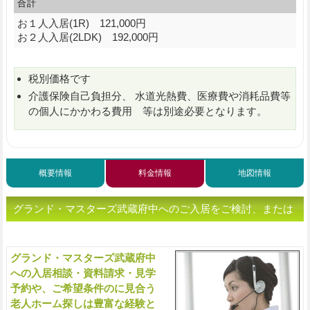
合計
お１人入居(1R) 121,000円
お２人入居(2LDK) 192,000円
税別価格です
介護保険自己負担分、 水道光熱費、医療費や消耗品費等
の個人にかかわる費用 等は別途必要となります。
概要情報
料金情報
地図情報
グランド・マスターズ武蔵府中へのご入居をご検討、または
老人ホームをお探しの方へ（ご相談・お問い合わせ）
グランド・マスターズ武蔵府中
入
への入居相談・資料請求・見学
予約や、ご希望条件のに見合う
老人ホーム探しは豊富な経験と