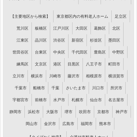
【主要地区から検索】
東京都区内の有料老人ホーム
足立区
荒川区
板橋区
江戸川区
大田区
葛飾区
北区
江東区
品川区
渋谷区
新宿区
杉並区
墨田区
世田谷区
台東区
中央区
千代田区
豊島区
中野区
練馬区
文京区
港区
目黒区
八王子市
町田市
立川市
横浜市
川崎市
藤沢市
相模原市
横須賀市
千葉市
船橋市
千葉
さいたま市
川口市
所沢市
宇都宮市
前橋市
水戸市
札幌市
仙台市
名古屋市
静岡市
浜松市
大阪市
堺市
吹田市
京都市
神戸市
岡山市
金沢市
広島市
福岡市
熊本市