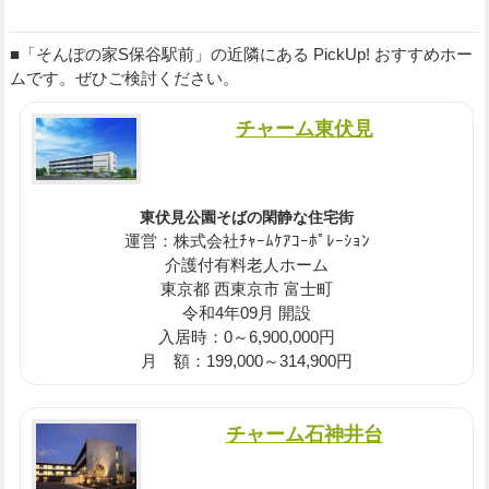
■「そんぽの家S保谷駅前」の近隣にある PickUp! おすすめホー
ムです。ぜひご検討ください。
チャーム東伏見
東伏見公園そばの閑静な住宅街
運営：株式会社ﾁｬｰﾑｹｱｺｰﾎﾟﾚｰｼｮﾝ
介護付有料老人ホーム
東京都 西東京市 富士町
令和4年09月 開設
入居時：0～6,900,000円
月 額：199,000～314,900円
チャーム石神井台