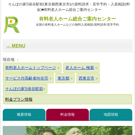
そんぽの家S保谷駅前(東京都西東京市)の資料請求・見学予約・入居相談(料
金)■有料老人ホーム総合ご案内センター
有料老人ホーム総合ご案内センター
全国の有料老人ホームなどの無料入居相談/資料請求/見学予約
MENU
現在地 ：
有料老人ホームトップページ
老人ホーム 検索
サービス付高齢者向住宅
東京都
西東京市
そんぽの家S保谷駅前
料金プラン情報
概要情報
料金情報
地図情報