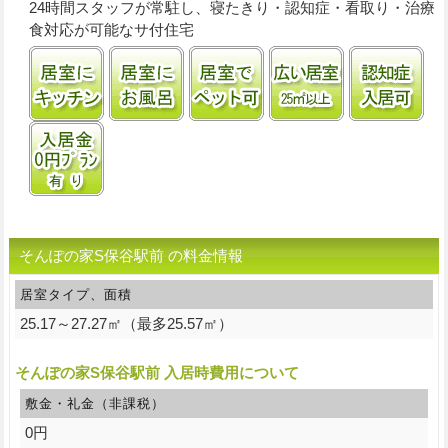
24時間スタッフが常駐し、寝たきり・認知症・看取り・治療
食対応が可能なサ付住宅
居室にキッチンあり
居室に風呂あり
ペット飼育可
居室25㎡以上
認
入居金0円プランあり
そんぽの家S保谷駅前 の料金情報
居室タイプ、面積
25.17～27.27㎡（最多25.57㎡）
そんぽの家S保谷駅前 入居時費用について
敷金・礼金（非課税）
0円