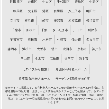
世田谷区
台東区
中央区
千代田区
豊島区
中野区
練馬区
文京区
港区
目黒区
八王子市
町田市
立川市
横浜市
川崎市
藤沢市
相模原市
横須賀市
千葉市
船橋市
千葉
さいたま市
川口市
所沢市
宇都宮市
前橋市
水戸市
札幌市
仙台市
名古屋市
静岡市
浜松市
大阪市
堺市
吹田市
京都市
神戸市
岡山市
金沢市
広島市
福岡市
熊本市
【タイプから検索】
介護付有料老人ホーム
住宅型有料老人ホーム
サービス付高齢者向住宅
※当サイトに掲載している有料老人ホームその他の高齢者向けホームの情報は、各
都道府県や市区町村、介護サービス情報公表システムなどで公開されているデータ
を基に弊社にて独自に収集・加工したものとなります。情報の追加・修正・削除
（廃止）およびバナー広告掲載等のお問い合わせは
お問い合わせフォーム
よりお願
いします。