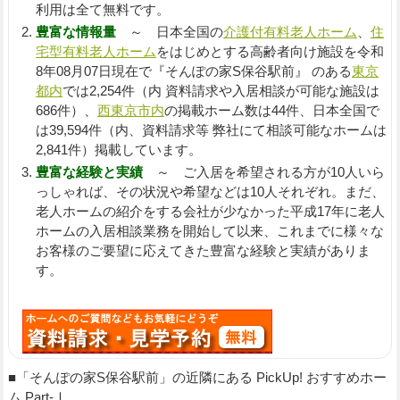
利用は全て無料です。
豊富な情報量
～ 日本全国の
介護付有料老人ホーム
、
住
宅型有料老人ホーム
をはじめとする高齢者向け施設を令和
8年08月07日現在で『そんぽの家S保谷駅前』 のある
東京
都内
では2,254件（内 資料請求や入居相談が可能な施設は
686件）、
西東京市内
の掲載ホーム数は44件、日本全国で
は39,594件（内、資料請求等 弊社にて相談可能なホームは
2,841件）掲載しています。
豊富な経験と実績
～ ご入居を希望される方が10人いら
っしゃれば、その状況や希望などは10人それぞれ。まだ、
老人ホームの紹介をする会社が少なかった平成17年に老人
ホームの入居相談業務を開始して以来、これまでに様々な
お客様のご要望に応えてきた豊富な経験と実績がありま
す。
■「そんぽの家S保谷駅前」の近隣にある PickUp! おすすめホー
ム Part-Ⅰ