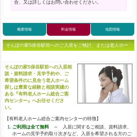
合、又は詳しくはお問い合わせください。
概要情報
料金情報
地図情報
そんぽの家S保谷駅前へのご入居をご検討、または老人ホー
ムをお探しの方へ（ご相談・お問い合わせ）
そんぽの家S保谷駅前への入居相
入
談・資料請求・見学予約や、ご
希望条件のに見合う老人ホーム
探しは豊富な経験と相談実績の
ある『有料老人ホーム総合ご案
内センター』へお任せくださ
い。
【有料老人ホーム総合ご案内センターの特徴】
ご利用は全て無料
～ 入居に関するご相談、資料請求、
ホームの見学予約取り次ぎなど、入居を希望される方のご