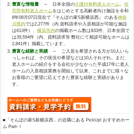
豊富な情報量
～ 日本全国の
介護付有料老人ホーム
、
住
宅型有料老人ホーム
をはじめとする高齢者向け施設を令和
8年08月07日現在で『そんぽの家S新横浜西』 のある
神奈
川県内
では2,277件（内 資料請求や入居相談が可能な施設
は613件）、
横浜市内
の掲載ホーム数は833件、日本全国で
は39,594件（内、資料請求等 弊社にて相談可能なホームは
2,841件）掲載しています。
豊富な経験と実績
～ ご入居を希望される方が10人いら
っしゃれば、その状況や希望などは10人それぞれ。まだ、
老人ホームの紹介をする会社が少なかった平成17年に老人
ホームの入居相談業務を開始して以来、これまでに様々な
お客様のご要望に応えてきた豊富な経験と実績がありま
す。
■「そんぽの家S新横浜西」の近隣にある PickUp! おすすめホー
ム Part-Ⅰ