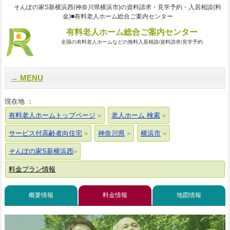
そんぽの家S新横浜西(神奈川県横浜市)の資料請求・見学予約・入居相談(料
金)■有料老人ホーム総合ご案内センター
有料老人ホーム総合ご案内センター
全国の有料老人ホームなどの無料入居相談/資料請求/見学予約
MENU
現在地 ：
有料老人ホームトップページ
老人ホーム 検索
サービス付高齢者向住宅
神奈川県
横浜市
そんぽの家S新横浜西
料金プラン情報
概要情報
料金情報
地図情報