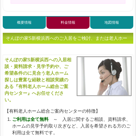
概要情報
料金情報
地図情報
そんぽの家S新横浜西へのご入居をご検討、または老人ホー
ムをお探しの方へ（ご相談・お問い合わせ）
そんぽの家S新横浜西への入居相
入
談・資料請求・見学予約や、ご
希望条件のに見合う老人ホーム
探しは豊富な経験と相談実績の
ある『有料老人ホーム総合ご案
内センター』へお任せくださ
い。
【有料老人ホーム総合ご案内センターの特徴】
ご利用は全て無料
～ 入居に関するご相談、資料請求、
ホームの見学予約取り次ぎなど、入居を希望される方のご
利用は全て無料です。