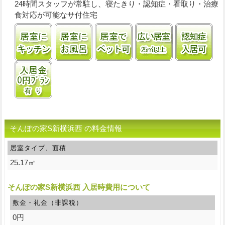
24時間スタッフが常駐し、寝たきり・認知症・看取り・治療
食対応が可能なサ付住宅
居室にキッチンあり
居室に風呂あり
ペット飼育可
居室25㎡以上
認
入居金0円プランあり
そんぽの家S新横浜西 の料金情報
居室タイプ、面積
25.17㎡
そんぽの家S新横浜西 入居時費用について
敷金・礼金（非課税）
0円