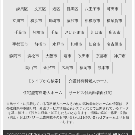
練馬区
文京区
港区
目黒区
八王子市
町田市
立川市
横浜市
川崎市
藤沢市
相模原市
横須賀市
千葉市
船橋市
千葉
さいたま市
川口市
所沢市
宇都宮市
前橋市
水戸市
札幌市
仙台市
名古屋市
静岡市
浜松市
大阪市
堺市
吹田市
京都市
神戸市
岡山市
金沢市
広島市
福岡市
熊本市
【タイプから検索】
介護付有料老人ホーム
住宅型有料老人ホーム
サービス付高齢者向住宅
※当サイトに掲載している有料老人ホームその他の高齢者向けホームの情報は、各
都道府県や市区町村、介護サービス情報公表システムなどで公開されているデータ
を基に弊社にて独自に収集・加工したものとなります。情報の追加・修正・削除
（廃止）およびバナー広告掲載等のお問い合わせは
お問い合わせフォーム
よりお願
いします。
Copyright(c) 2013-2026 コーディアルコーポレーション株式会社 All Rights