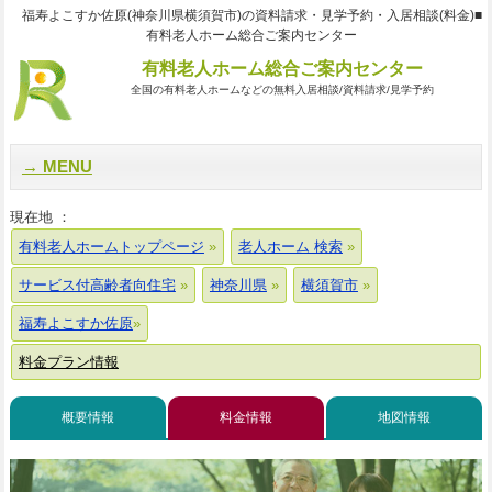
福寿よこすか佐原(神奈川県横須賀市)の資料請求・見学予約・入居相談(料金)■
有料老人ホーム総合ご案内センター
有料老人ホーム総合ご案内センター
全国の有料老人ホームなどの無料入居相談/資料請求/見学予約
MENU
現在地 ：
有料老人ホームトップページ
老人ホーム 検索
サービス付高齢者向住宅
神奈川県
横須賀市
福寿よこすか佐原
料金プラン情報
概要情報
料金情報
地図情報