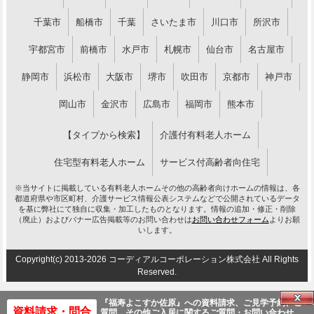
千葉市
船橋市
千葉
さいたま市
川口市
所沢市
宇都宮市
前橋市
水戸市
札幌市
仙台市
名古屋市
静岡市
浜松市
大阪市
堺市
吹田市
京都市
神戸市
岡山市
金沢市
広島市
福岡市
熊本市
【タイプから検索】
介護付有料老人ホーム
住宅型有料老人ホーム
サービス付高齢者向住宅
※当サイトに掲載している有料老人ホームその他の高齢者向けホームの情報は、各
都道府県や市区町村、介護サービス情報公表システムなどで公開されているデータ
を基に弊社にて独自に収集・加工したものとなります。情報の追加・修正・削除
（廃止）およびバナー広告掲載等のお問い合わせは
お問い合わせフォーム
よりお願
いします。
Copyright(c) 2013-2026 コーディアルコーポレーション株式会社 All Rights
Reserved.
『福寿よこすか佐原』への資料
請求、ご見学予約、ご
資料請求・問合
質問、その他ご入居に関するご質問・お問い合わせ