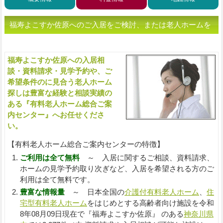
福寿よこすか佐原へのご入居をご検討、または老人ホームを
お探しの方へ（ご相談・お問い合わせ）
福寿よこすか佐原への入居相
入
談・資料請求・見学予約や、ご
希望条件のに見合う老人ホーム
探しは豊富な経験と相談実績の
ある『有料老人ホーム総合ご案
内センター』へお任せくださ
い。
【有料老人ホーム総合ご案内センターの特徴】
ご利用は全て無料
～ 入居に関するご相談、資料請求、
ホームの見学予約取り次ぎなど、入居を希望される方のご
利用は全て無料です。
豊富な情報量
～ 日本全国の
介護付有料老人ホーム
、
住
宅型有料老人ホーム
をはじめとする高齢者向け施設を令和
8年08月09日現在で『福寿よこすか佐原』 のある
神奈川県