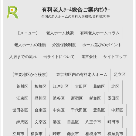
有料老人ﾎｰﾑ総合ご案内ｾﾝﾀｰ
全国の老人ホームの無料入居相談/資料請求 等
【メニュー】
老人ホーム検索
有料老人ホームコラム
老人ホームの種類
介護保険制度
ホーム選びのポイント
入居までの流れ
当サイトについて
運営会社
サイトマップ
【主要地区から検索】
東京都区内の有料老人ホーム
足立区
荒川区
板橋区
江戸川区
大田区
葛飾区
北区
江東区
品川区
渋谷区
新宿区
杉並区
墨田区
世田谷区
台東区
中央区
千代田区
豊島区
中野区
練馬区
文京区
港区
目黒区
八王子市
町田市
立川市
横浜市
川崎市
藤沢市
相模原市
横須賀市