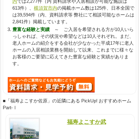
内
では2,277件（内 資料請求や入居相談が可能な施設は
613件）、
横須賀市内
の掲載ホーム数は125件、日本全国で
は39,594件（内、資料請求等 弊社にて相談可能なホームは
2,841件）掲載しています。
豊富な経験と実績
～ ご入居を希望される方が10人いら
っしゃれば、その状況や希望などは10人それぞれ。まだ、
老人ホームの紹介をする会社が少なかった平成17年に老人
ホームの入居相談業務を開始して以来、これまでに様々な
お客様のご要望に応えてきた豊富な経験と実績がありま
す。
■「福寿よこすか佐原」の近隣にある PickUp! おすすめホーム
Part-Ⅰ
福寿よこすか武