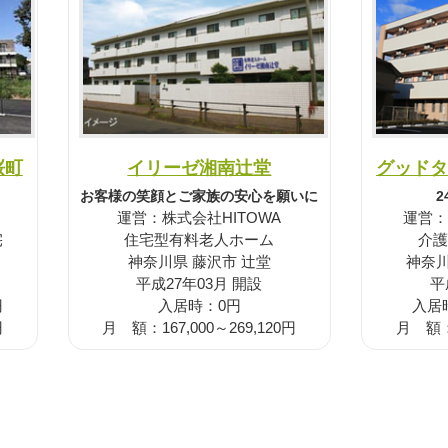
桜町
イリーゼ湘南辻堂
グッドタ
お客様の笑顔とご家族の安心を願いに
運営：株式会社HITOWA
運営：
宅
住宅型有料老人ホーム
介護
神奈川県 藤沢市 辻堂
神奈川
平成27年03月 開設
平
円
入居時：0円
入居時
円
月 額：167,000～269,120円
月 額：1