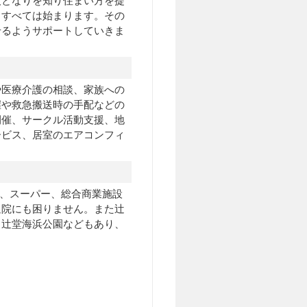
人となりを知り住まい方を提
らすべては始まります。その
せるようサポートしていきま
や医療介護の相談、家族への
握や救急搬送時の手配などの
開催、サークル活動支援、地
ービス、居室のエアコンフィ
ニ、スーパー、総合商業施設
通院にも困りません。また辻
と辻堂海浜公園などもあり、