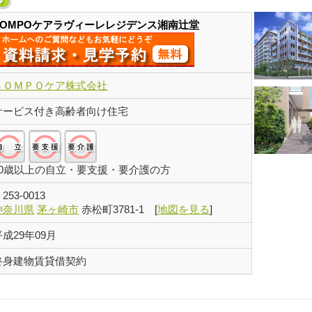
SOMPOケアラヴィーレレジデンス湘南辻堂
ＳＯＭＰＯケア株式会社
サービス付き高齢者向け住宅
自立:○/要支援:○/要介護:○
60歳以上の自立・要支援・要介護の方
〒
253-0013
神奈川県
茅ヶ崎市
赤松町3781-1
[
地図を見る
]
平成29年09月
終身建物賃貸借契約