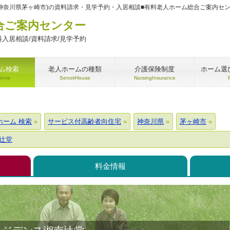
(神奈川県茅ヶ崎市)の資料請求・見学予約・入居相談■有料老人ホーム総合ご案内セ
合ご案内センター
入居相談/資料請求/見学予約
ム検索
老人ホームの種類
介護保険制度
ホーム選
Home
SenoirHouse
NursingInsurance
ホーム 検索
サービス付高齢者向住宅
神奈川県
茅ヶ崎市
辻堂
料金情報