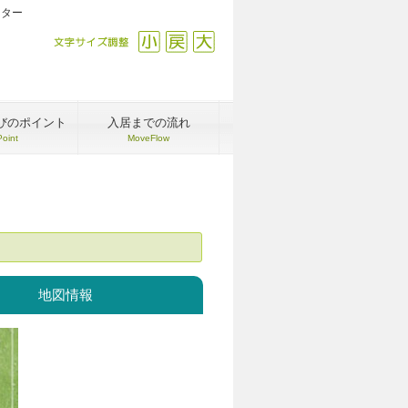
ンター
文字サイズ調整
縮小
戻す
拡大
びのポイント
入居までの流れ
Point
MoveFlow
地図情報