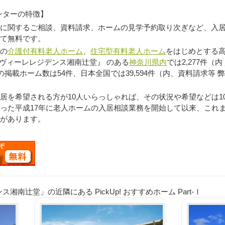
ンターの特徴】
に関するご相談、資料請求、ホームの見学予約取り次ぎなど、入
て無料です。
の
介護付有料老人ホーム
、
住宅型有料老人ホーム
をはじめとする高
ラヴィーレレジデンス湘南辻堂』 のある
神奈川県内
では2,277件
の掲載ホーム数は54件、日本全国では39,594件（内、資料請求等
を希望される方が10人いらっしゃれば、その状況や希望などは1
った平成17年に老人ホームの入居相談業務を開始して以来、これ
があります。
湘南辻堂」の近隣にある PickUp! おすすめホーム Part-Ⅰ