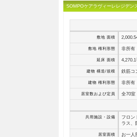
SOMPOケアラヴィーレレジデン
2,00
敷地 面積
非所有
敷地 権利形態
4,27
延床 面積
鉄筋コ
建物 構造/規模
非所有
建物 権利形態
全70
居室数および定員
フロン
共用施設・設備
ラス、
お一人部屋
居室面積