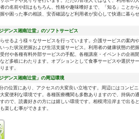
サポートや見守りを行います。ただの管理人ではなく、利用者の
者の名前や顔はもちろん、性格や趣味嗜好まで、「知る」ことか
握や困った事の相談、安否確認など利用者が安心して快適に暮ら
レジデンス湘南辻堂」のソフトサービス
らせるよう様々なサービスを行っています。介護サービスの案内
いった状況把握および生活支援サービス。利用者の健康状態の把
受付や各種有料外部サービスの手配、各種講座・イベントの企画
など多岐にわたります。オプションとして食事サービスや選択サ
ります。
レジデンス湘南辻堂」の周辺環境
3分の位置にあり、アクセスの大変良い立地です。周辺にはコンビ
大変便利な環境です。各種医療機関も多数ありますので、持病の
すので、読書好きの方には嬉しい環境です。相模湾沿岸まで出る
も楽しむ事ができます。
以上
入居金100万円以下プランあり