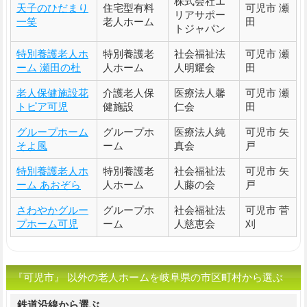
株式会社エ
天子のひだまり
住宅型有料
可児市 瀬
リアサポー
一笑
老人ホーム
田
トジャパン
特別養護老人ホ
特別養護老
社会福祉法
可児市 瀬
ーム 瀬田の杜
人ホーム
人明耀会
田
老人保健施設花
介護老人保
医療法人馨
可児市 瀬
トピア可児
健施設
仁会
田
グループホーム
グループホ
医療法人純
可児市 矢
そよ風
ーム
真会
戸
特別養護老人ホ
特別養護老
社会福祉法
可児市 矢
ーム あおぞら
人ホーム
人藤の会
戸
さわやかグルー
グループホ
社会福祉法
可児市 菅
プホーム可児
ーム
人慈恵会
刈
『可児市』 以外の老人ホームを岐阜県の市区町村から選ぶ
鉄道沿線から選ぶ