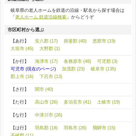
岐阜県の老人ホームを鉄道の沿線・駅名から探す場合は
「
老人ホーム 鉄道沿線検索
」からどうぞ
市区町村から選ぶ
【あ行】
安八郡 (17)
揖斐郡 (40)
恵那市 (19)
大垣市 (45)
大野郡 (1)
【か行】
海津市 (17)
各務原市 (48)
可児郡 (3)
可児市 (現在のページ)
加茂郡 (23)
岐阜市 (135)
郡上市 (16)
下呂市 (13)
【さ行】
関市 (40)
【た行】
高山市 (26)
多治見市 (41)
土岐市 (19)
【な行】
中津川市 (26)
【は行】
羽島郡 (18)
羽島市 (26)
飛騨市 (15)
不破郡 (11)