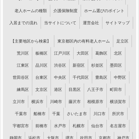
老人ホームの種類
介護保険制度
ホーム選びのポイント
入居までの流れ
当サイトについて
運営会社
サイトマップ
【主要地区から検索】
東京都区内の有料老人ホーム
足立区
荒川区
板橋区
江戸川区
大田区
葛飾区
北区
江東区
品川区
渋谷区
新宿区
杉並区
墨田区
世田谷区
台東区
中央区
千代田区
豊島区
中野区
練馬区
文京区
港区
目黒区
八王子市
町田市
立川市
横浜市
川崎市
藤沢市
相模原市
横須賀市
千葉市
船橋市
千葉
さいたま市
川口市
所沢市
宇都宮市
前橋市
水戸市
札幌市
仙台市
名古屋市
静岡市
浜松市
大阪市
堺市
吹田市
京都市
神戸市