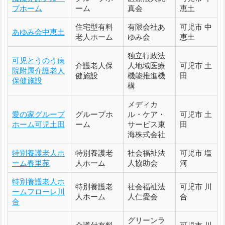
プホーム
ーム
真会
恵土
住宅型有料
有限会社あ
可児市 中
あゆみ会中恵土
老人ホーム
ゆみ会
恵土
独立行政法
可児とうのう病
介護老人保
人地域医療
可児市 土
院附属介護老人
健施設
機能推進機
田
保健施設
構
メディカ
愛の家グループ
グループホ
ル・ケア・
可児市 土
ホーム可児土田
ーム
サービス東
田
海株式会社
特別養護老人ホ
特別養護老
社会福祉法
可児市 塩
ーム春里苑
人ホーム
人協助会
河
特別養護老人ホ
特別養護老
社会福祉法
可児市 川
ームフローレ川
人ホーム
人仁愛会
合
合
グリーンラ