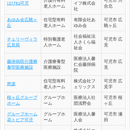
介護付有料
可児市 川
はぴね可児
イフ株式会
老人ホーム
合北
社
あゆみ会広眺ヶ
住宅型有料
有限会社あ
可児市 広
丘
老人ホーム
ゆみ会
眺ヶ丘
社会福祉法
チェリーヴィラ
特別養護老
可児市 広
人さくら福
広見苑
人ホーム
見
祉会
医療法人馨
藤掛病院介護療
介護療養型
可児市 広
仁会藤掛病
養型医療施設
医療施設
見
院
住宅型有料
株式会社フ
可児市 広
悠楽
老人ホーム
ェリックス
見字
桜ヶ丘グループ
グループホ
医療法人社
可児市 桜
ホーム
ーム
団浅野会
ヶ丘
グループホーム
グループホ
医療法人馨
可児市 瀬
花トピア可児
ーム
人会
田