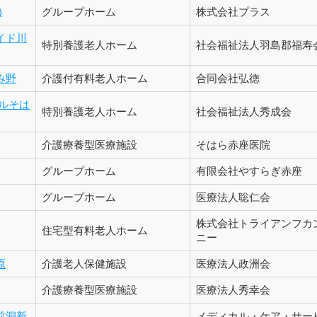
)
グループホーム
株式会社プラス
イド川
特別養護老人ホーム
社会福祉法人羽島郡福寿
み野
介護付有料老人ホーム
合同会社弘徳
ルそは
特別養護老人ホーム
社会福祉法人秀成会
介護療養型医療施設
そはら赤座医院
グループホーム
有限会社やすらぎ赤座
グループホーム
医療法人聡仁会
株式会社トライアンフカ
住宅型有料老人ホーム
ニー
原
介護老人保健施設
医療法人政洲会
介護療養型医療施設
医療法人秀幸会
前洞新
メディカル・ケア・サー