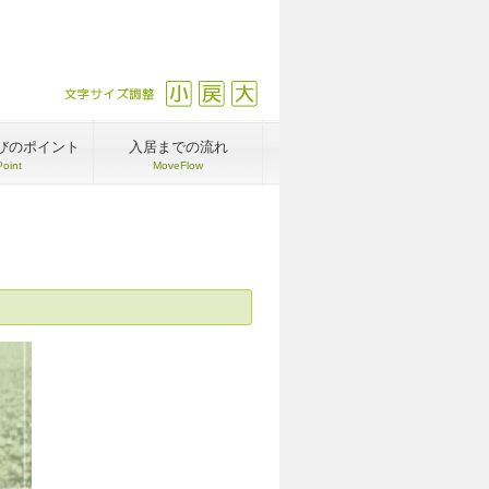
文字サイズ調整
縮小
戻す
拡大
びのポイント
入居までの流れ
Point
MoveFlow