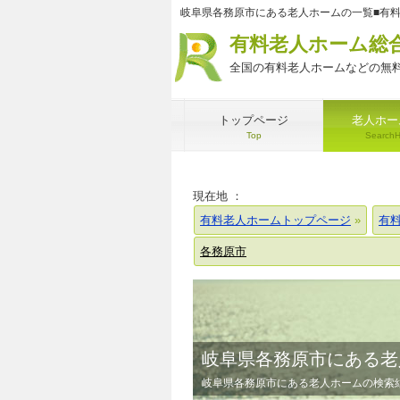
岐阜県各務原市にある老人ホームの一覧■有
有料老人ホーム総
全国の有料老人ホームなどの無料
トップページ
老人ホー
Top
Search
現在地 ：
有料老人ホームトップページ
有
各務原市
岐阜県各務原市にある老
岐阜県各務原市にある老人ホームの検索