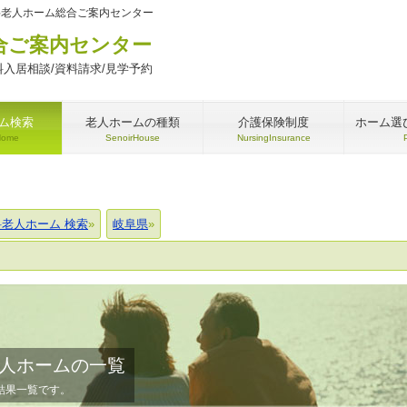
料老人ホーム総合ご案内センター
合ご案内センター
入居相談/資料請求/見学予約
ム検索
老人ホームの種類
介護保険制度
ホーム選
Home
SenoirHouse
NursingInsurance
料老人ホーム 検索
岐阜県
人ホームの一覧
結果一覧です。